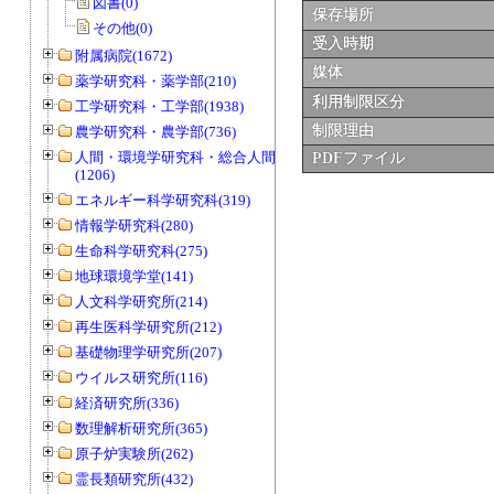
図書(0)
保存場所
その他(0)
受入時期
附属病院(1672)
媒体
薬学研究科・薬学部(210)
利用制限区分
工学研究科・工学部(1938)
制限理由
農学研究科・農学部(736)
人間・環境学研究科・総合人間学部
PDFファイル
(1206)
エネルギー科学研究科(319)
情報学研究科(280)
生命科学研究科(275)
地球環境学堂(141)
人文科学研究所(214)
再生医科学研究所(212)
基礎物理学研究所(207)
ウイルス研究所(116)
経済研究所(336)
数理解析研究所(365)
原子炉実験所(262)
霊長類研究所(432)