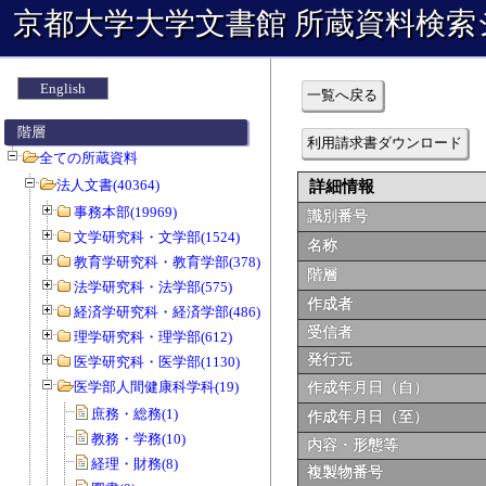
京都大学大学文書館 所蔵資料検索
English
一覧へ戻る
階層
利用請求書ダウンロード
全ての所蔵資料
法人文書(40364)
詳細情報
事務本部(19969)
識別番号
文学研究科・文学部(1524)
名称
教育学研究科・教育学部(378)
階層
法学研究科・法学部(575)
作成者
経済学研究科・経済学部(486)
受信者
理学研究科・理学部(612)
発行元
医学研究科・医学部(1130)
医学部人間健康科学科(19)
作成年月日（自）
庶務・総務(1)
作成年月日（至）
教務・学務(10)
内容・形態等
経理・財務(8)
複製物番号