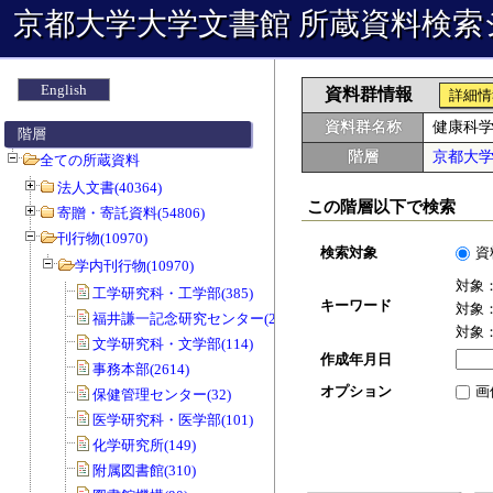
京都大学大学文書館 所蔵資料検索
English
資料群情報
詳細情
資料群名称
健康科
階層
階層
京都大
全ての所蔵資料
法人文書(40364)
この階層以下で検索
寄贈・寄託資料(54806)
刊行物(10970)
検索対象
資
学内刊行物(10970)
対象
工学研究科・工学部(385)
キーワード
対象
福井謙一記念研究センター(20)
対象
文学研究科・文学部(114)
作成年月日
事務本部(2614)
オプション
画
保健管理センター(32)
医学研究科・医学部(101)
化学研究所(149)
附属図書館(310)