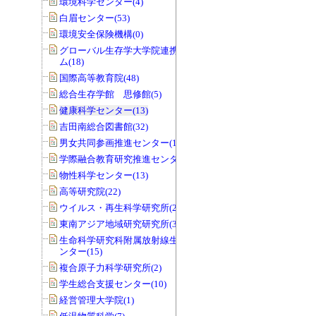
環境科学センター(4)
白眉センター(53)
環境安全保険機構(0)
グローバル生存学大学院連携プログラ
ム(18)
国際高等教育院(48)
総合生存学館 思修館(5)
健康科学センター(13)
吉田南総合図書館(32)
男女共同参画推進センター(141)
学際融合教育研究推進センター(11)
物性科学センター(13)
高等研究院(22)
ウイルス・再生科学研究所(29)
東南アジア地域研究研究所(3)
生命科学研究科附属放射線生物研究セ
ンター(15)
複合原子力科学研究所(2)
学生総合支援センター(10)
経営管理大学院(1)