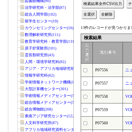
図書館機構(90)
検索結果全件CSV出力
チ
法学研究科・法学部(87)
総合人間学部(102)
全選択
全解除
留学生センター(19)
13件のレコードが見つかりまし
カウンセリングセンター(10)
数理解析研究所(111)
検索結果
教育学研究科・教育学部(131)
出
原子炉実験所(101)
力
識別番号
霊長類研究所(43)
選
択
人間・環境学研究科(92)
アジア・アフリカ地域研究研究科(33)
P07556
ニ
情報学研究科(62)
学術情報ネットワーク機構(11)
P07557
ニ
大型計算機センター(301)
学術情報メディアセンター(39)
P07558
VO
総合情報メディアセンター(33)
総合博物館(268)
P07559
VO
東南アジア研究センター(122)
人文科学研究所(87)
P07560
VO
アフリカ地域研究資料センター(79)