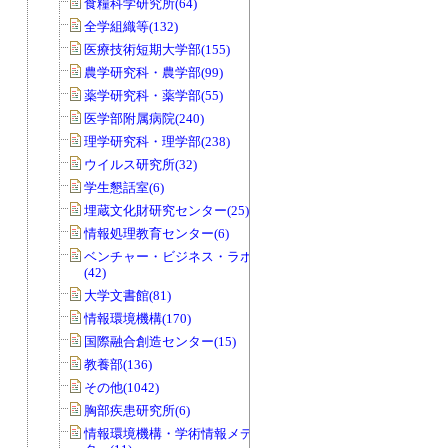
食糧科学研究所(64)
全学組織等(132)
医療技術短期大学部(155)
農学研究科・農学部(99)
薬学研究科・薬学部(55)
医学部附属病院(240)
理学研究科・理学部(238)
ウイルス研究所(32)
学生懇話室(6)
埋蔵文化財研究センター(25)
情報処理教育センター(6)
ベンチャー・ビジネス・ラボラトリー
(42)
大学文書館(81)
情報環境機構(170)
国際融合創造センター(15)
教養部(136)
その他(1042)
胸部疾患研究所(6)
情報環境機構・学術情報メディアセン