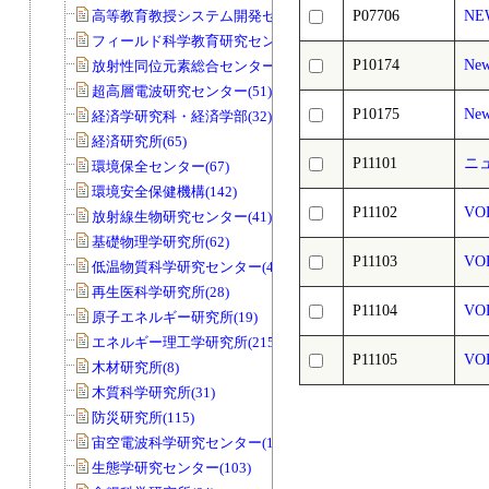
高等教育教授システム開発センター(32)
P07706
NE
フィールド科学教育研究センター(169)
P10174
New
放射性同位元素総合センター(83)
超高層電波研究センター(51)
P10175
New
経済学研究科・経済学部(32)
経済研究所(65)
P11101
ニ
環境保全センター(67)
環境安全保健機構(142)
P11102
VO
放射線生物研究センター(41)
基礎物理学研究所(62)
P11103
VO
低温物質科学研究センター(45)
再生医科学研究所(28)
P11104
VO
原子エネルギー研究所(19)
エネルギー理工学研究所(215)
P11105
VO
木材研究所(8)
木質科学研究所(31)
防災研究所(115)
宙空電波科学研究センター(11)
生態学研究センター(103)