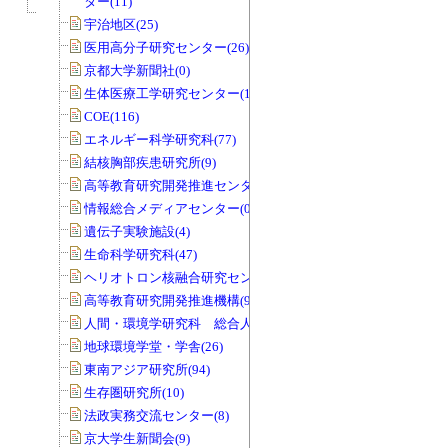
ター(11)
宇治地区(25)
医用高分子研究センター(26)
京都大学新聞社(0)
生体医療工学研究センター(19)
COE(116)
エネルギー科学研究科(77)
結核胸部疾患研究所(9)
高等教育研究開発推進センター(68)
情報総合メディアセンター(0)
遺伝子実験施設(4)
生命科学研究科(47)
ヘリオトロン核融合研究センター(8)
高等教育研究開発推進機構(99)
人間・環境学研究科 総合人間学部(28)
地球環境学堂・学舎(26)
東南アジア研究所(94)
生存圏研究所(10)
法政実務交流センター(8)
京大学生新聞会(9)