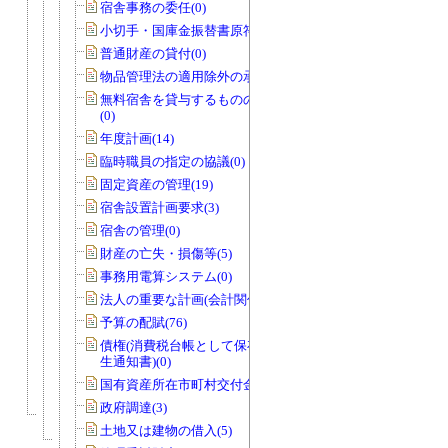
宿舎事務の委任(0)
小切手・国庫金振替書原符(1)
普通財産の貸付(0)
物品管理法の適用除外の承認(1)
無料宿舎を貸与するものの指定の協議
(0)
年度計画(14)
臨時職員の指定の協議(0)
固定資産の管理(19)
宿舎設置計画要求(3)
宿舎の管理(0)
財産の亡失・損傷等(5)
事務用電算システム(0)
法人の重要な計画(会計関係)(0)
予算の配賦(76)
債権(消費税台帳として保存する債権発
生通知書)(0)
国有資産所在市町村交付金(1)
政府調達(3)
土地又は建物の借入(5)