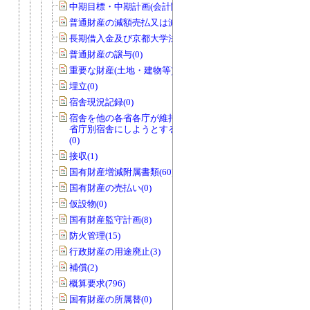
中期目標・中期計画(会計関係)(0)
普通財産の減額売払又は減額貸付(0)
長期借入金及び京都大学法人債(0)
普通財産の譲与(0)
重要な財産(土地・建物等)(0)
埋立(0)
宿舎現況記録(0)
宿舎を他の各省各庁が維持管理を行う
省庁別宿舎にしようとする場合のもの
(0)
接収(1)
国有財産増減附属書類(60)
国有財産の売払い(0)
仮設物(0)
国有財産監守計画(8)
防火管理(15)
行政財産の用途廃止(3)
補償(2)
概算要求(796)
国有財産の所属替(0)