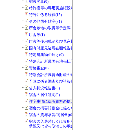
宿舎廃止(0)
特許権等の専用実施権設定(22)
特許に係る経費(15)
その他国有財産(71)
庁舎敷地の取得等予定調(22)
庁舎等(1)
庁舎等使用現況及び見込報告書(0)
国有財産見込現在額報告書(1)
特定建築物の届け(0)
特別会計所属国有地売払予定調(0)
資格審査(0)
特別会計所属普通財産の現況調査(0)
予算に係る調査及び諸報告(286)
借入状況報告書(6)
宿舎の居住証明(0)
住宅事情に係る資料の提出(3)
宿舎の損害賠償金に係るもの(0)
宿舎の貸与承認(同居含)(0)
宿舎の入居若しくは専用開始の延期の
承認又は貸与取消しの承認(0)