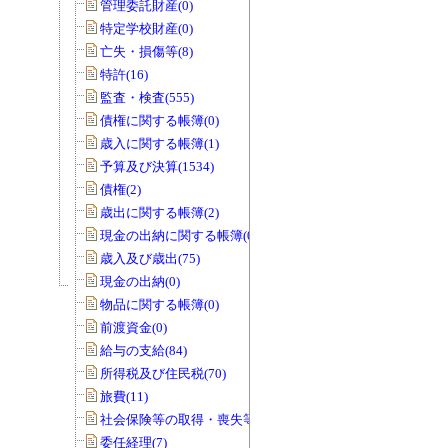
管理委託財産(0)
特定学校財産(0)
亡失・損傷等(8)
特許(16)
監査・検査(555)
債権に関する帳簿(0)
歳入に関する帳簿(1)
予算及び決算(1534)
債権(2)
歳出に関する帳簿(2)
現金の出納に関する帳簿(0)
歳入及び歳出(75)
現金の出納(0)
物品に関する帳簿(0)
前渡資金(0)
給与の支給(84)
所得税及び住民税(70)
旅費(11)
社会保険等の取得・喪失等(0)
委任経理(7)