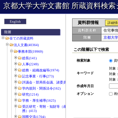
京都大学大学文書館 所蔵資料検索
English
資料群情報
詳細情
資料群名称
住宅事
階層
階層
京都大
全ての所蔵資料
法人文書(40364)
この階層以下で検索
事務本部(19969)
総長(141)
検索対象
資
人事(2249)
対象
総務・組織改編等(1974)
キーワード
対象
記念事業・行事(273)
対象
評議会・部局長会議、諸委員会等(1466)
作成年月日
学内規則・関係法令(162)
オプション
画
研究(1214)
学務・厚生補導(1625)
受託研究・寄附・知財等（産官学連
携）(413)
国際交流(1704)