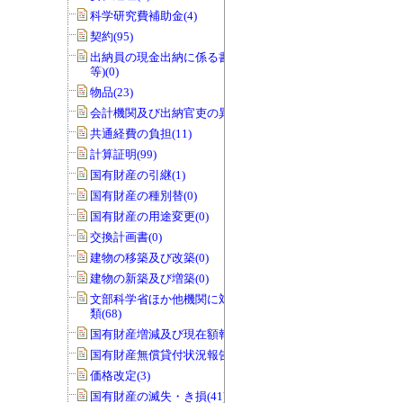
科学研究費補助金(4)
契約(95)
出納員の現金出納に係る書類(交付伝票
等)(0)
物品(23)
会計機関及び出納官吏の異動(0)
共通経費の負担(11)
計算証明(99)
国有財産の引継(1)
国有財産の種別替(0)
国有財産の用途変更(0)
交換計画書(0)
建物の移築及び改築(0)
建物の新築及び増築(0)
文部科学省ほか他機関に対する報告書
類(68)
国有財産増減及び現在額報告書(32)
国有財産無償貸付状況報告書(0)
価格改定(3)
国有財産の滅失・き損(41)