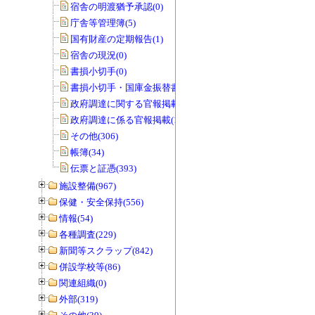
宿舎の明渡猶予承認(0)
庁舎等管理簿(5)
国有財産の定期報告(1)
宿舎の現況(0)
書損小切手(0)
書損小切手・国庫金振替書(0)
政府調達に関する官報掲載(0)
政府調達に係る官報掲載(1)
その他(306)
帳簿(34)
伝票と証憑(393)
施設整備(967)
保健・安全保持(556)
情報(54)
各種調査(229)
新聞等スクラップ(842)
併設学校等(86)
関連組織(0)
外部(319)