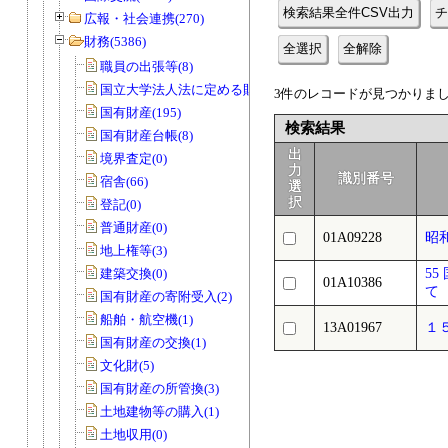
検索結果全件CSV出力
チ
広報・社会連携(270)
財務(5386)
全選択
全解除
職員の出張等(8)
国立大学法人法に定める財務諸表等(3)
3件のレコードが見つかりました
国有財産(195)
検索結果
国有財産台帳(8)
出
境界査定(0)
力
識別番号
宿舎(66)
選
択
登記(0)
普通財産(0)
01A09228
昭
地上権等(3)
建築交換(0)
5
01A10386
て
国有財産の寄附受入(2)
船舶・航空機(1)
13A01967
１
国有財産の交換(1)
文化財(5)
国有財産の所管換(3)
土地建物等の購入(1)
土地収用(0)