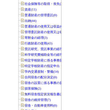
社会保険等の取得・喪失(25)
資産(11)
普通財産の管理委託(0)
出納(44)
普通財産の使用又は収益(0)
管理委託財産の使用又は収益(0)
寄附金の経理(3)
行政財産の使用(43)
受託研究、受託事業の経理(12)
科学研究費補助金等の経理(5)
特定学校財産に係る事務委任の承認(0)
特定学校財産の指定申出・協議(0)
学内交通規制・警備(14)
合同宿舎の配分決定(0)
宿舎の設置に係る事務の委任(0)
損害保険(2)
無料宿舎指定状況報告書(2)
宿舎の維持管理(7)
宿舎・自動車使用料(0)