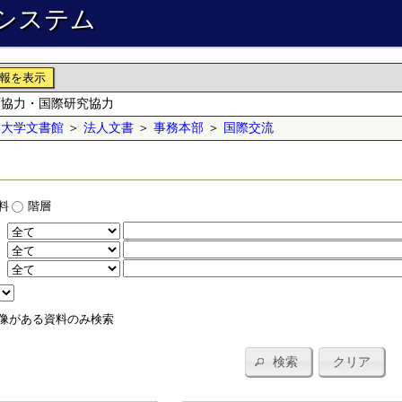
システム
報を表示
育協力・国際研究協力
学大学文書館
＞
法人文書
＞
事務本部
＞
国際交流
料
階層
：
：
：
像がある資料のみ検索
検索
クリア