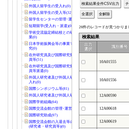
検索結果全件CSV出力
チ
外国人留学生の受入れ(0)
外国人留学生の受入等(32)
全選択
全解除
留学生センターの管理･運営(0)
短期留学(受入れ・派遣)(0)
26件のレコードが見つかりまし
学術交流協定締結校との研究者交流事
検索結果
業(0)
日本学術振興会等の事業で国際協力研
出力
識別番号
究(0)
選択
在外研究員及び国際研究集会派遣研究
員等(51)
10A01555
在外研究員及び国際研究集会派遣研究
員等派遣(0)
外国人研究者及び外国人研究員等の受
10A01556
入れ(0)
国際シンポジウム等(81)
外国人研究者及び外国人研究員等(47)
12A00590
国際学術組織(64)
国際交流会館の管理･運営等(0)
12A00618
国際研究助成(97)
12A00619
国際交流会館の入退去等の届出・許可
(研究者・研究員等)(0)