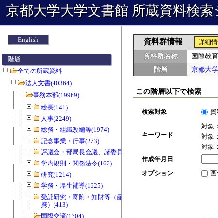
京都大学大学文書館 所蔵資料検索
English
資料群情報
詳細情
資料群名称
国際教
階層
階層
京都大
全ての所蔵資料
法人文書(40364)
この階層以下で検索
事務本部(19969)
総長(141)
検索対象
資
人事(2249)
対象
総務・組織改編等(1974)
キーワード
対象
記念事業・行事(273)
対象
評議会・部局長会議、諸委員会等(1466)
作成年月日
学内規則・関係法令(162)
オプション
画
研究(1214)
学務・厚生補導(1625)
受託研究・寄附・知財等（産官学連
携）(413)
国際交流(1704)