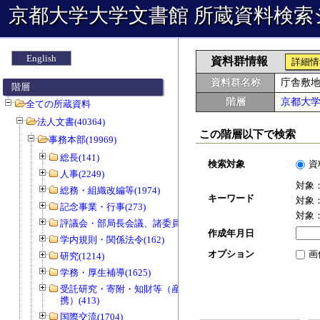
京都大学大学文書館 所蔵資料検索
English
資料群情報
詳細情
資料群名称
庁舎敷
階層
階層
京都大
全ての所蔵資料
法人文書(40364)
この階層以下で検索
事務本部(19969)
総長(141)
検索対象
資
人事(2249)
対象
総務・組織改編等(1974)
キーワード
対象
記念事業・行事(273)
対象
評議会・部局長会議、諸委員会等(1466)
作成年月日
学内規則・関係法令(162)
オプション
画
研究(1214)
学務・厚生補導(1625)
受託研究・寄附・知財等（産官学連
携）(413)
国際交流(1704)