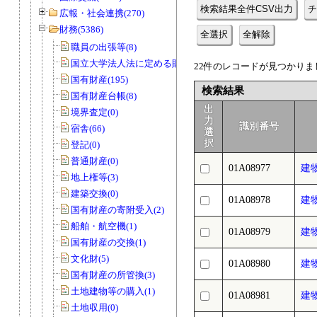
検索結果全件CSV出力
チ
広報・社会連携(270)
財務(5386)
全選択
全解除
職員の出張等(8)
国立大学法人法に定める財務諸表等(3)
22件のレコードが見つかりまし
国有財産(195)
検索結果
国有財産台帳(8)
出
境界査定(0)
力
識別番号
宿舎(66)
選
択
登記(0)
普通財産(0)
01A08977
建
地上権等(3)
建築交換(0)
01A08978
建
国有財産の寄附受入(2)
船舶・航空機(1)
01A08979
建
国有財産の交換(1)
文化財(5)
01A08980
建
国有財産の所管換(3)
土地建物等の購入(1)
01A08981
建
土地収用(0)