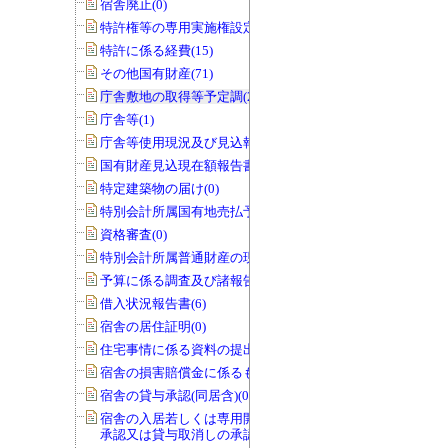
宿舎廃止(0)
特許権等の専用実施権設定(22)
特許に係る経費(15)
その他国有財産(71)
庁舎敷地の取得等予定調(22)
庁舎等(1)
庁舎等使用現況及び見込報告書(0)
国有財産見込現在額報告書(1)
特定建築物の届け(0)
特別会計所属国有地売払予定調(0)
資格審査(0)
特別会計所属普通財産の現況調査(0)
予算に係る調査及び諸報告(286)
借入状況報告書(6)
宿舎の居住証明(0)
住宅事情に係る資料の提出(3)
宿舎の損害賠償金に係るもの(0)
宿舎の貸与承認(同居含)(0)
宿舎の入居若しくは専用開始の延期の
承認又は貸与取消しの承認(0)