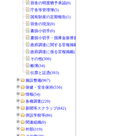
宿舎の明渡猶予承認(0)
庁舎等管理簿(5)
国有財産の定期報告(1)
宿舎の現況(0)
書損小切手(0)
書損小切手・国庫金振替書(0)
政府調達に関する官報掲載(0)
政府調達に係る官報掲載(1)
その他(306)
帳簿(34)
伝票と証憑(393)
施設整備(967)
保健・安全保持(556)
情報(54)
各種調査(229)
新聞等スクラップ(842)
併設学校等(86)
関連組織(0)
外部(319)