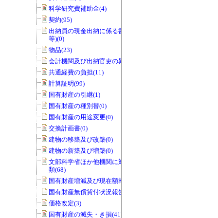
科学研究費補助金(4)
契約(95)
出納員の現金出納に係る書類(交付伝票
等)(0)
物品(23)
会計機関及び出納官吏の異動(0)
共通経費の負担(11)
計算証明(99)
国有財産の引継(1)
国有財産の種別替(0)
国有財産の用途変更(0)
交換計画書(0)
建物の移築及び改築(0)
建物の新築及び増築(0)
文部科学省ほか他機関に対する報告書
類(68)
国有財産増減及び現在額報告書(32)
国有財産無償貸付状況報告書(0)
価格改定(3)
国有財産の滅失・き損(41)