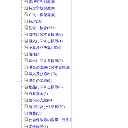
管理委託財産(0)
特定学校財産(0)
亡失・損傷等(8)
特許(16)
監査・検査(555)
債権に関する帳簿(0)
歳入に関する帳簿(1)
予算及び決算(1534)
債権(2)
歳出に関する帳簿(2)
現金の出納に関する帳簿(0)
歳入及び歳出(75)
現金の出納(0)
物品に関する帳簿(0)
前渡資金(0)
給与の支給(84)
所得税及び住民税(70)
旅費(11)
社会保険等の取得・喪失等(0)
委任経理(7)