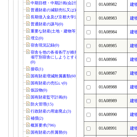
中期目標・中期計画(会計関係)(0)
01A08982
建
普通財産の減額売払又は減額貸付(0)
長期借入金及び京都大学法人債(0)
01A08983
建
普通財産の譲与(0)
重要な財産(土地・建物等)(0)
01A08984
建
埋立(0)
宿舎現況記録(0)
01A08985
建
宿舎を他の各省各庁が維持管理を行う
省庁別宿舎にしようとする場合のもの
01A08986
建
(0)
接収(1)
01A08987
建
国有財産増減附属書類(60)
国有財産の売払い(0)
01A08988
建
仮設物(0)
国有財産監守計画(8)
01A08989
建
防火管理(15)
行政財産の用途廃止(3)
01A08990
建
補償(2)
概算要求(796)
01A08991
建
国有財産の所属替(0)