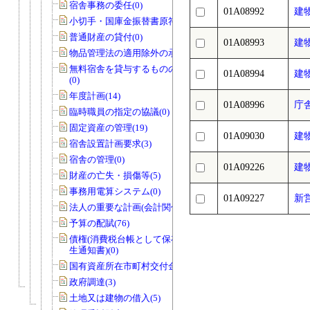
宿舎事務の委任(0)
01A08992
建
小切手・国庫金振替書原符(1)
普通財産の貸付(0)
01A08993
建
物品管理法の適用除外の承認(1)
無料宿舎を貸与するものの指定の協議
01A08994
建
(0)
年度計画(14)
01A08996
庁
臨時職員の指定の協議(0)
固定資産の管理(19)
01A09030
建
宿舎設置計画要求(3)
宿舎の管理(0)
01A09226
建
財産の亡失・損傷等(5)
事務用電算システム(0)
01A09227
新
法人の重要な計画(会計関係)(0)
予算の配賦(76)
債権(消費税台帳として保存する債権発
生通知書)(0)
国有資産所在市町村交付金(1)
政府調達(3)
土地又は建物の借入(5)