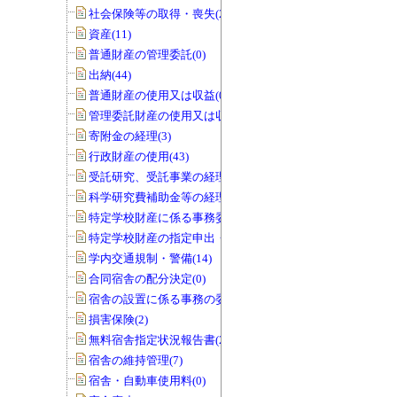
社会保険等の取得・喪失(25)
資産(11)
普通財産の管理委託(0)
出納(44)
普通財産の使用又は収益(0)
管理委託財産の使用又は収益(0)
寄附金の経理(3)
行政財産の使用(43)
受託研究、受託事業の経理(12)
科学研究費補助金等の経理(5)
特定学校財産に係る事務委任の承認(0)
特定学校財産の指定申出・協議(0)
学内交通規制・警備(14)
合同宿舎の配分決定(0)
宿舎の設置に係る事務の委任(0)
損害保険(2)
無料宿舎指定状況報告書(2)
宿舎の維持管理(7)
宿舎・自動車使用料(0)