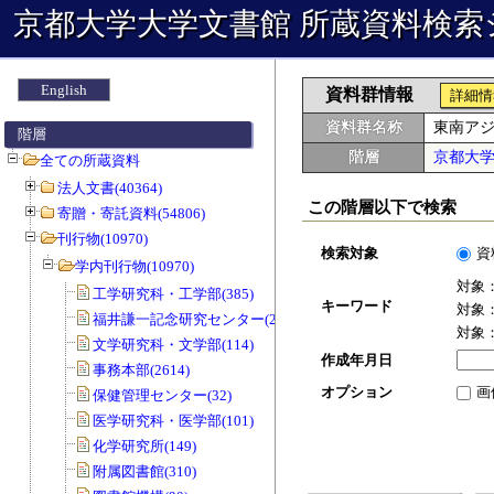
京都大学大学文書館 所蔵資料検索
English
資料群情報
詳細情
資料群名称
東南ア
階層
階層
京都大
全ての所蔵資料
法人文書(40364)
この階層以下で検索
寄贈・寄託資料(54806)
刊行物(10970)
検索対象
資
学内刊行物(10970)
対象
工学研究科・工学部(385)
キーワード
対象
福井謙一記念研究センター(20)
対象
文学研究科・文学部(114)
作成年月日
事務本部(2614)
オプション
画
保健管理センター(32)
医学研究科・医学部(101)
化学研究所(149)
附属図書館(310)