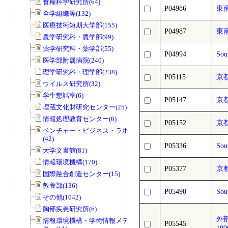
食糧科学研究所(64)
P04986
東南
全学組織等(132)
医療技術短期大学部(155)
P04987
東南
農学研究科・農学部(99)
薬学研究科・薬学部(55)
P04994
Sou
医学部附属病院(240)
理学研究科・理学部(238)
P05115
京
ウイルス研究所(32)
学生懇話室(6)
P05147
京
埋蔵文化財研究センター(25)
情報処理教育センター(6)
P05152
京
ベンチャー・ビジネス・ラボラトリー
(42)
P05336
Sou
大学文書館(81)
情報環境機構(170)
P05377
京
国際融合創造センター(15)
教養部(136)
P05490
Sou
その他(1042)
胸部疾患研究所(6)
外部評
情報環境機構・学術情報メディアセン
P05545