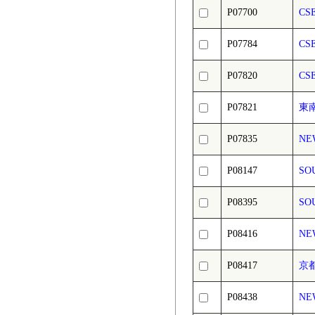
P07700
CS
P07784
CSE
P07820
CSE
P07821
東南
P07835
NE
P08147
SO
P08395
SOU
P08416
NE
P08417
京
P08438
NE