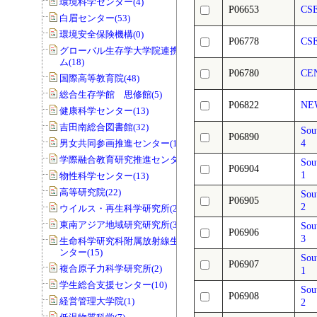
環境科学センター(4)
P06653
CS
白眉センター(53)
環境安全保険機構(0)
P06778
CS
グローバル生存学大学院連携プログラ
ム(18)
P06780
CE
国際高等教育院(48)
総合生存学館 思修館(5)
P06822
NE
健康科学センター(13)
吉田南総合図書館(32)
Sou
P06890
男女共同参画推進センター(141)
4
学際融合教育研究推進センター(11)
Sou
P06904
1
物性科学センター(13)
高等研究院(22)
Sou
P06905
2
ウイルス・再生科学研究所(29)
東南アジア地域研究研究所(3)
Sou
P06906
3
生命科学研究科附属放射線生物研究セ
ンター(15)
Sou
P06907
複合原子力科学研究所(2)
1
学生総合支援センター(10)
Sou
P06908
経営管理大学院(1)
2