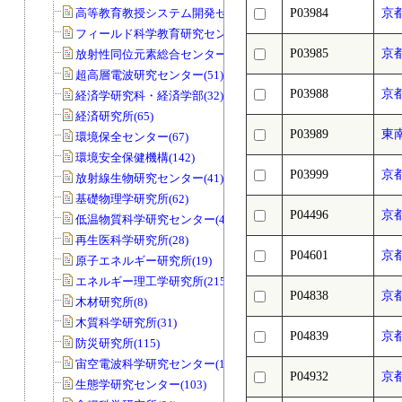
高等教育教授システム開発センター(32)
P03984
京
フィールド科学教育研究センター(169)
P03985
京
放射性同位元素総合センター(83)
超高層電波研究センター(51)
P03988
京
経済学研究科・経済学部(32)
経済研究所(65)
P03989
東南
環境保全センター(67)
環境安全保健機構(142)
P03999
京
放射線生物研究センター(41)
基礎物理学研究所(62)
P04496
京
低温物質科学研究センター(45)
再生医科学研究所(28)
P04601
京
原子エネルギー研究所(19)
エネルギー理工学研究所(215)
P04838
京
木材研究所(8)
木質科学研究所(31)
P04839
京
防災研究所(115)
宙空電波科学研究センター(11)
P04932
京
生態学研究センター(103)