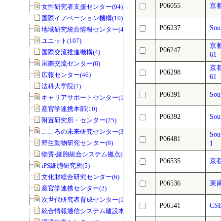
P06055
京
女性研究者支援センター(94)
国際イノベーション機構(10)
P06237
Sou
地域研究統合情報センター(40)
ユニット(107)
京
P06247
国際交流推進機構(4)
61
国際交流センター(6)
京
P06298
広報センター(46)
61
法科大学院(1)
P06391
Sou
キャリアサポートセンター(1)
産官学連携本部(10)
P06392
Sou
附置研究所・センター(25)
こころの未来研究センター(33)
Sou
P06481
野生動物研究センター(9)
1
物質-細胞統合システム拠点(40)
P06535
京
iPS細胞研究所(5)
文化財総合研究センター(6)
P06536
東
産官学連携センター(2)
次世代研究者育成センター(1)
P06541
CS
統合情報通信システム建設本部(1)