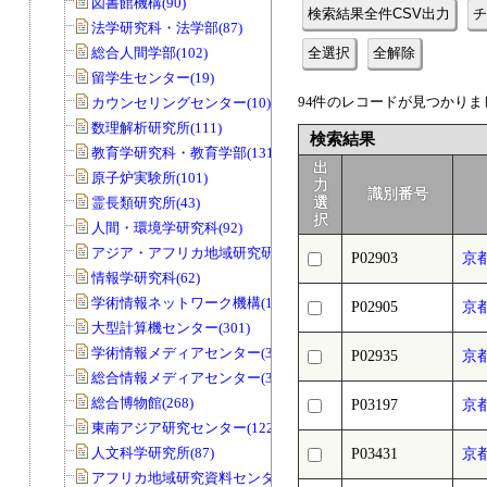
図書館機構(90)
検索結果全件CSV出力
チ
法学研究科・法学部(87)
総合人間学部(102)
全選択
全解除
留学生センター(19)
94件のレコードが見つかりまし
カウンセリングセンター(10)
数理解析研究所(111)
検索結果
教育学研究科・教育学部(131)
出
原子炉実験所(101)
力
識別番号
霊長類研究所(43)
選
択
人間・環境学研究科(92)
アジア・アフリカ地域研究研究科(33)
P02903
京
情報学研究科(62)
学術情報ネットワーク機構(11)
P02905
京
大型計算機センター(301)
学術情報メディアセンター(39)
P02935
京
総合情報メディアセンター(33)
総合博物館(268)
P03197
京
東南アジア研究センター(122)
人文科学研究所(87)
P03431
京
アフリカ地域研究資料センター(79)