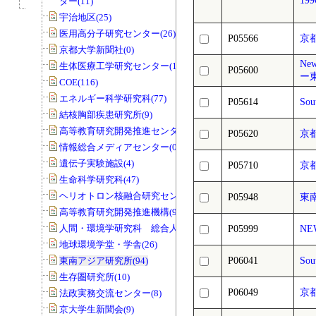
199
ター(11)
宇治地区(25)
医用高分子研究センター(26)
P05566
京
京都大学新聞社(0)
Ne
生体医療工学研究センター(19)
P05600
ー
COE(116)
エネルギー科学研究科(77)
P05614
Sou
結核胸部疾患研究所(9)
高等教育研究開発推進センター(68)
P05620
京
情報総合メディアセンター(0)
遺伝子実験施設(4)
P05710
京
生命科学研究科(47)
ヘリオトロン核融合研究センター(8)
P05948
東南
高等教育研究開発推進機構(99)
人間・環境学研究科 総合人間学部(28)
P05999
N
地球環境学堂・学舎(26)
東南アジア研究所(94)
P06041
Sou
生存圏研究所(10)
P06049
京
法政実務交流センター(8)
京大学生新聞会(9)