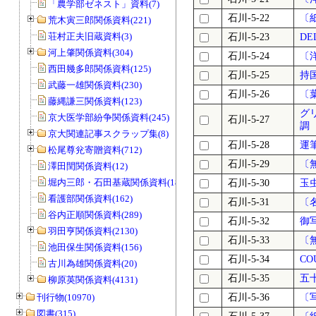
「農学部ゼネスト」資料(7)
石川-5-22
〔
荒木寅三郎関係資料(221)
荘村正夫旧蔵資料(3)
石川-5-23
DE
河上肇関係資料(304)
石川-5-24
〔
西田幾多郎関係資料(125)
石川-5-25
持
武藤一雄関係資料(230)
石川-5-26
〔
藤縄謙三関係資料(123)
グ
京大医学部紛争関係資料(245)
石川-5-27
調
京大関連記事スクラップ集(8)
石川-5-28
運
松尾尊兊寄贈資料(712)
石川-5-29
〔
澤田閏関係資料(12)
堀内三郎・石田基蔵関係資料(189)
石川-5-30
玉
看護部関係資料(162)
石川-5-31
〔
谷内正順関係資料(289)
石川-5-32
御
羽田亨関係資料(2130)
石川-5-33
〔
池田保生関係資料(156)
石川-5-34
CO
古川為雄関係資料(20)
石川-5-35
五
柳原英関係資料(4131)
刊行物(10970)
石川-5-36
〔
図書(315)