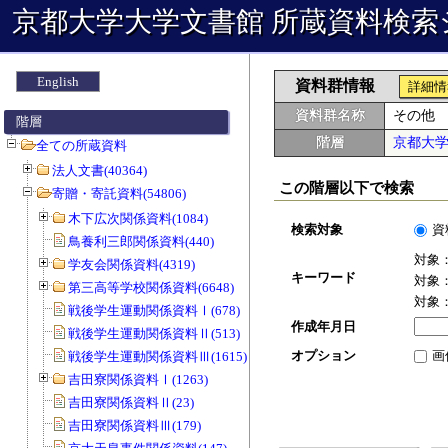
京都大学大学文書館 所蔵資料検索
English
資料群情報
詳細情
資料群名称
その他
階層
階層
京都大
全ての所蔵資料
法人文書(40364)
この階層以下で検索
寄贈・寄託資料(54806)
木下広次関係資料(1084)
検索対象
資
鳥養利三郎関係資料(440)
対象
学友会関係資料(4319)
キーワード
対象
第三高等学校関係資料(6648)
対象
戦後学生運動関係資料Ⅰ(678)
作成年月日
戦後学生運動関係資料Ⅱ(513)
オプション
画
戦後学生運動関係資料Ⅲ(1615)
吉田寮関係資料Ⅰ(1263)
吉田寮関係資料Ⅱ(23)
吉田寮関係資料Ⅲ(179)