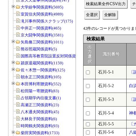
京大天皇事件関係資料(147)
検索結果全件CSV出力
チ
大学紛争関係資料(5695)
室賀信夫関係資料(4989)
全選択
全解除
滝川事件関係スクラップ(175)
中井正一関係資料(465)
42件のレコードが見つかりまし
京大闘争関係資料(3581)
検索結果
矢島脩三関係資料(1011)
出
熊谷照蔵関係資料(5)
力
識別番号
国際高等教育院設置反対関係資料(20)
選
択
潁原退蔵関係資料(1159)
佐々木惣一関係資料(125)
石川-5-1
〔
朝永正三関係資料(105)
本田博利寄贈資料(552)
石川-5-2
白
松田陽一寄贈資料(83)
占領期学内往復文書(1)
石川-5-3
〔
高瀬正三関係資料(23)
八木通夫関係資料(45)
石川-5-4
神
大林良子関係資料(6)
石川-5-5
〔
時岡鶴夫関係資料(93)
石川-5-6
八
柴田実関係資料(1733)