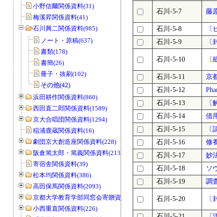
小野信爾関係資料(31)
石川-5-7
藤
梅溪昇関係資料(41)
石川興二関係資料(985)
石川-5-8
〔
ノート・原稿(637)
石川-5-9
〔
書類(178)
石川-5-10
〔
書簡(26)
冊子・抜刷(102)
石川-5-11
京
その他(42)
石川-5-12
Pha
浜田耕作関係資料(860)
石川-5-13
〔
西田直二郎関係資料(1589)
石川-5-14
借
京大合唱団関係資料(1294)
石川-5-15
〔
稲浦鹿蔵関係資料(16)
劇団京大創造座関係資料(228)
石川-5-16
修
阪倉篤太郎・篤義関係資料(213)
石川-5-17
妙
寄宿舎関係資料(39)
石川-5-18
ソ
松本均関係資料(386)
石川-5-19
調
高田保馬関係資料(2093)
京都大学教育学部同窓会寄贈資料(963)
石川-5-20
〔
小西重直関係資料(226)
石川-5-21
〔