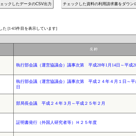
ェックしたデータのCSV出力
チェックした資料の利用請求書をダウン
た [1-65件目を表示しています]
名称
執行部会議（運営協議会）議事次第 平成28年1月14日～平成28
執行部会議（運営協議会）議事次第 平成２４年４月１日～平
日
部局長会議 平成２４年３月～平成２５年２月
証明書発行（外国人研究者等）Ｈ２５年度