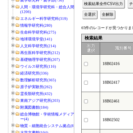
農学研究科・農学部(736)
検索結果全件CSV出力
チ
人間・環境学研究科・総合人間学部
(1206)
全選択
全解除
エネルギー科学研究科(319)
情報学研究科(280)
65件のレコードが見つかりまし
生命科学研究科(275)
検索結果
地球環境学堂(141)
人文科学研究所(214)
出力
識別番号
選択
再生医科学研究所(212)
基礎物理学研究所(207)
18B02416
ウイルス研究所(116)
経済研究所(336)
数理解析研究所(365)
18B02417
原子炉実験所(262)
霊長類研究所(432)
東南アジア研究所(203)
18B02461
附属図書館(184)
総合博物館・学術情報メディアセンタ
ー(4)
18B02502
物質－細胞統合システム拠点(8)
大学文書館(104)