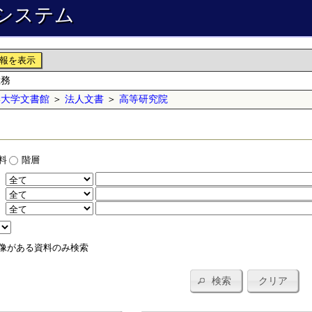
システム
報を表示
総務
学大学文書館
＞
法人文書
＞
高等研究院
料
階層
：
：
：
像がある資料のみ検索
検索
クリア