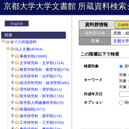
京都大学大学文書館 所蔵資料検索
English
資料群情報
詳細情
資料群名称
庶務・
階層
階層
京都大
全ての所蔵資料
法人文書(40364)
この階層以下で検索
事務本部(19969)
文学研究科・文学部(1524)
検索対象
資
教育学研究科・教育学部(378)
対象
法学研究科・法学部(575)
キーワード
対象
経済学研究科・経済学部(486)
対象
理学研究科・理学部(612)
作成年月日
医学研究科・医学部(1130)
オプション
画
医学部人間健康科学科(19)
附属病院(1672)
薬学研究科・薬学部(210)
工学研究科・工学部(1938)