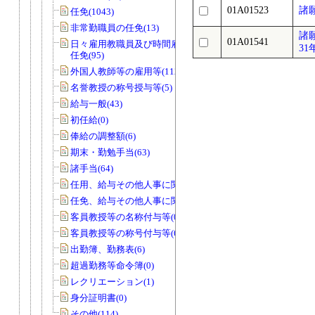
01A01523
諸
任免(1043)
非常勤職員の任免(13)
諸
01A01541
日々雇用教職員及び時間雇用教職員の
31
任免(95)
外国人教師等の雇用等(112)
名誉教授の称号授与等(5)
給与一般(43)
初任給(0)
俸給の調整額(6)
期末・勤勉手当(63)
諸手当(64)
任用、給与その他人事に関する調査(22)
任免、給与その他人事に関する調査(7)
客員教授等の名称付与等(0)
客員教授等の称号付与等(6)
出勤簿、勤務表(6)
超過勤務等命令簿(0)
レクリエーション(1)
身分証明書(0)
その他(114)