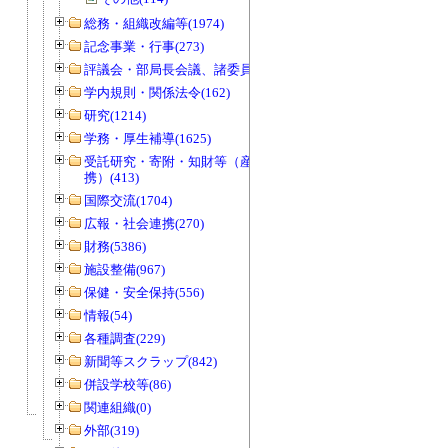
総務・組織改編等(1974)
記念事業・行事(273)
評議会・部局長会議、諸委員会等(1466)
学内規則・関係法令(162)
研究(1214)
学務・厚生補導(1625)
受託研究・寄附・知財等（産官学連
携）(413)
国際交流(1704)
広報・社会連携(270)
財務(5386)
施設整備(967)
保健・安全保持(556)
情報(54)
各種調査(229)
新聞等スクラップ(842)
併設学校等(86)
関連組織(0)
外部(319)