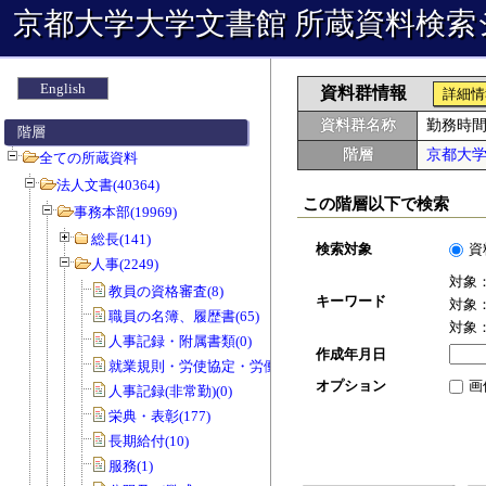
京都大学大学文書館 所蔵資料検索
English
資料群情報
詳細情
資料群名称
勤務時
階層
階層
京都大
全ての所蔵資料
法人文書(40364)
この階層以下で検索
事務本部(19969)
総長(141)
検索対象
資
人事(2249)
対象
教員の資格審査(8)
キーワード
対象
職員の名簿、履歴書(65)
対象
人事記録・附属書類(0)
作成年月日
就業規則・労使協定・労働協約(0)
オプション
画
人事記録(非常勤)(0)
栄典・表彰(177)
長期給付(10)
服務(1)