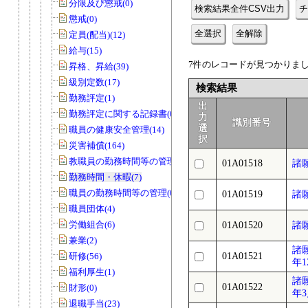
分限及び懲戒(0)
検索結果全件CSV出力
チ
懲戒(0)
全選択
全解除
定員(配当)(12)
給与(15)
7件のレコードが見つかりました
昇格、昇給(39)
級別定数(17)
検索結果
勤務評定(1)
出
勤務評定に関する記録書(0)
力
識別番号
選
職員の健康安全管理(14)
択
災害補償(164)
教職員の勤務時間等の管理(27)
01A01518
諸
勤務時間・休暇(7)
職員の勤務時間等の管理(0)
01A01519
諸
職員団体(4)
労働組合(6)
01A01520
諸
兼業(2)
諸
研修(56)
01A01521
年1
福利厚生(1)
諸
01A01522
財形(0)
年
退職手当(23)