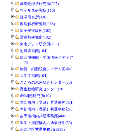
基礎物理学研究所(207)
ウイルス研究所(116)
経済研究所(336)
数理解析研究所(365)
原子炉実験所(262)
霊長類研究所(432)
東南アジア研究所(203)
附属図書館(184)
総合博物館・学術情報メディアセンタ
ー(4)
物質－細胞統合システム拠点(8)
大学文書館(104)
こころの未来研究センター(35)
野生動物研究センター(76)
iPS細胞研究所(10)
本部構内（文系）共通事務部(165)
本部構内（理系）共通事務部(646)
吉田南構内共通事務部(406)
医学・病院構内共通事務部(80)
南西地区共通事務部(1339)