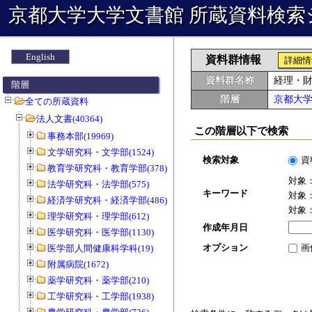
京都大学大学文書館 所蔵資料検索
English
資料群情報
詳細情
資料群名称
経理・
階層
階層
京都大
全ての所蔵資料
法人文書(40364)
この階層以下で検索
事務本部(19969)
文学研究科・文学部(1524)
検索対象
資
教育学研究科・教育学部(378)
対象
法学研究科・法学部(575)
キーワード
対象
経済学研究科・経済学部(486)
対象
理学研究科・理学部(612)
作成年月日
医学研究科・医学部(1130)
オプション
画
医学部人間健康科学科(19)
附属病院(1672)
薬学研究科・薬学部(210)
工学研究科・工学部(1938)