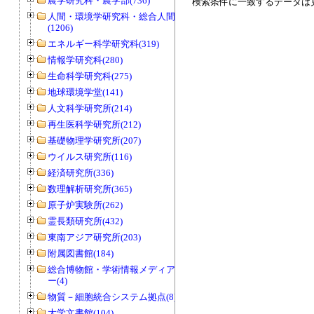
農学研究科・農学部(736)
検索条件に一致するデータは
人間・環境学研究科・総合人間学部
(1206)
エネルギー科学研究科(319)
情報学研究科(280)
生命科学研究科(275)
地球環境学堂(141)
人文科学研究所(214)
再生医科学研究所(212)
基礎物理学研究所(207)
ウイルス研究所(116)
経済研究所(336)
数理解析研究所(365)
原子炉実験所(262)
霊長類研究所(432)
東南アジア研究所(203)
附属図書館(184)
総合博物館・学術情報メディアセンタ
ー(4)
物質－細胞統合システム拠点(8)
大学文書館(104)