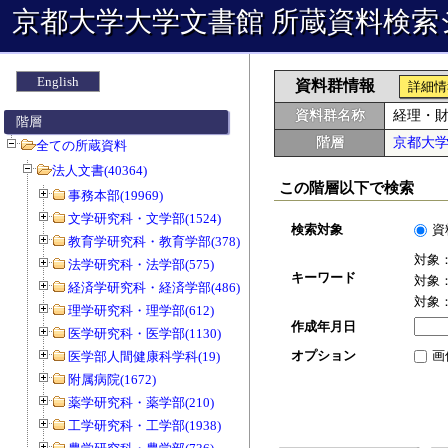
京都大学大学文書館 所蔵資料検索
English
資料群情報
詳細情
資料群名称
経理・
階層
階層
京都大
全ての所蔵資料
法人文書(40364)
この階層以下で検索
事務本部(19969)
文学研究科・文学部(1524)
検索対象
資
教育学研究科・教育学部(378)
対象
法学研究科・法学部(575)
キーワード
対象
経済学研究科・経済学部(486)
対象
理学研究科・理学部(612)
作成年月日
医学研究科・医学部(1130)
オプション
画
医学部人間健康科学科(19)
附属病院(1672)
薬学研究科・薬学部(210)
工学研究科・工学部(1938)