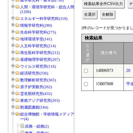
農学研究科・農学部(736)
検索結果全件CSV出力
チ
人間・環境学研究科・総合人間学部
(1206)
全選択
全解除
エネルギー科学研究科(319)
情報学研究科(280)
2件のレコードが見つかりました
生命科学研究科(275)
検索結果
地球環境学堂(141)
人文科学研究所(214)
出
力
再生医科学研究所(212)
識別番号
選
基礎物理学研究所(207)
択
ウイルス研究所(116)
14B06973
2
経済研究所(336)
数理解析研究所(365)
15B07008
平
原子炉実験所(262)
霊長類研究所(432)
東南アジア研究所(203)
附属図書館(184)
総合博物館・学術情報メディアセンタ
ー(4)
庶務・総務(2)