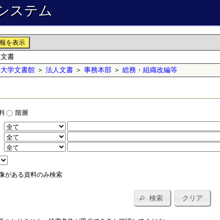
システム
報を表示
知文書
学大学文書館
＞
法人文書
＞
事務本部
＞
総務・組織改編等
料
階層
：
：
：
像がある資料のみ検索
検索
クリア