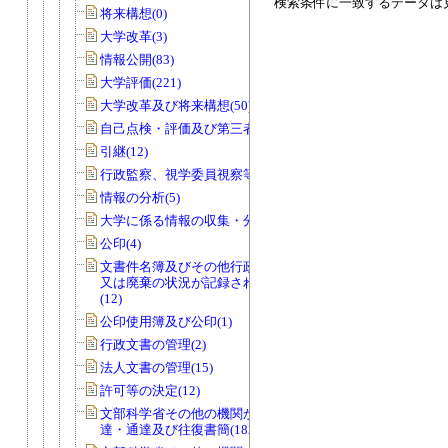
検索条件に一致するデータは
将来構想(0)
大学改革(3)
情報公開(83)
大学評価(221)
大学改革及び将来構想(50)
自己点検・評価及び第三者評価(5)
引継(12)
行政監察、視学委員視察等(56)
情報の分析(5)
大学に係る情報の収集・分析(0)
公印(4)
文書件名簿及びその他行政文書の取得
又は廃棄の状況が記録されているもの
(12)
公印使用簿及び公印(1)
行政文書の管理(2)
法人文書の管理(15)
許可等の決定(12)
文部科学省その他の機関からの諸令
達・通達及び往復書簡(182)