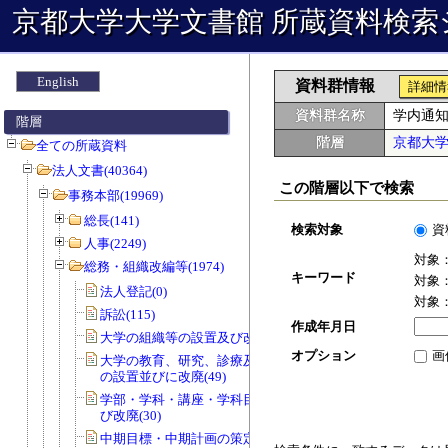
京都大学大学文書館 所蔵資料検索
English
資料群情報
詳細情
資料群名称
学内通
階層
階層
京都大
全ての所蔵資料
法人文書(40364)
この階層以下で検索
事務本部(19969)
総長(141)
検索対象
資
人事(2249)
対象
総務・組織改編等(1974)
キーワード
対象
法人登記(0)
対象
訴訟(115)
作成年月日
大学の組織等の設置及び改廃(57)
オプション
画
大学の教育、研究、診療及び事務組織
の設置並びに改廃(49)
学部・学科・講座・学科目等の設置及
び改廃(30)
中期目標・中期計画の策定(0)