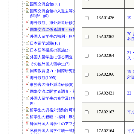
国際交流会館(30)
国際交流会館の入退去等の届出・許可
(留学生)(0)
13A01426
1
海外渡航、海外派遣研修(58)
国際交流に係る調査・報告等(18)
2
外国人留学生の福利・厚生・親睦等(15)
15A02363
外
日本留学試験(10)
日本語等授業の実施(2)
2
16A02364
外国人留学生に係る調査・報告等(2)
入
その他外国人留学生(7)
国際教育協力・国際研究協力(26)
1
16A02366
外
海外渡航(1095)
事務官の海外派遣研修(0)
国際交流に関する調査・報告等(2)
16A02421
22
外国人留学生の修学及び生活上の指導
(0)
留学生の資格外活動許可申請(40)
17A02163
平
留学生の親睦・福利・厚生等(1)
帰国外国人留学生のアフターケア(0)
私費外国人留学生統一試験・日本語能
17A02164
平