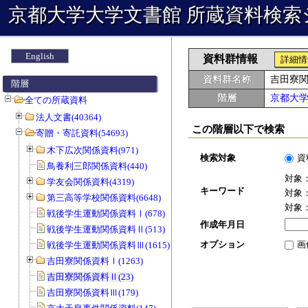
京都大学大学文書館 所蔵資料検索
English
資料群情報
詳細情
資料群名称
吉田寮
階層
階層
京都大
全ての所蔵資料
法人文書(40364)
この階層以下で検索
寄贈・寄託資料(54693)
木下広次関係資料(971)
検索対象
資
鳥養利三郎関係資料(440)
対象
学友会関係資料(4319)
キーワード
対象
第三高等学校関係資料(6648)
対象
戦後学生運動関係資料Ⅰ(678)
作成年月日
戦後学生運動関係資料Ⅱ(513)
オプション
画
戦後学生運動関係資料Ⅲ(1615)
吉田寮関係資料Ⅰ(1263)
吉田寮関係資料Ⅱ(23)
吉田寮関係資料Ⅲ(179)