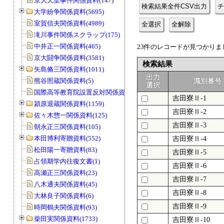
京大天皇事件関係資料(147)
検索結果全件CSV出力
チ
大学紛争関係資料(5695)
室賀信夫関係資料(4989)
全選択
全解除
滝川事件関係スクラップ(175)
中井正一関係資料(465)
23件のレコードが見つかりまし
京大闘争関係資料(3581)
検索結果
矢島脩三関係資料(1011)
出力
熊谷照蔵関係資料(5)
識別番号
選択
国際高等教育院設置反対関係資料(20)
吉田寮Ⅱ-1
潁原退蔵関係資料(1159)
吉田寮Ⅱ-2
佐々木惣一関係資料(125)
吉田寮Ⅱ-3
朝永正三関係資料(105)
本田博利寄贈資料(552)
吉田寮Ⅱ-4
松田陽一寄贈資料(83)
吉田寮Ⅱ-5
占領期学内往復文書(1)
吉田寮Ⅱ-6
高瀬正三関係資料(23)
吉田寮Ⅱ-7
八木通夫関係資料(45)
吉田寮Ⅱ-8
大林良子関係資料(6)
吉田寮Ⅱ-9
時岡鶴夫関係資料(93)
柴田実関係資料(1733)
吉田寮Ⅱ-10