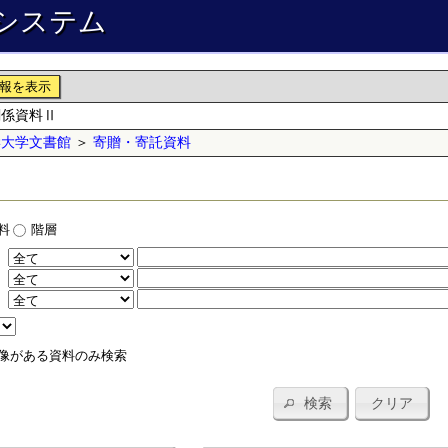
システム
報を表示
関係資料Ⅱ
学大学文書館
＞
寄贈・寄託資料
料
階層
：
：
：
像がある資料のみ検索
検索
クリア