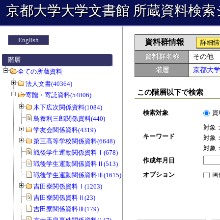
京都大学大学文書館 所蔵資料検索
English
資料群情報
詳細情
資料群名称
その他
階層
階層
京都大
全ての所蔵資料
法人文書(40364)
この階層以下で検索
寄贈・寄託資料(54806)
木下広次関係資料(1084)
検索対象
資
鳥養利三郎関係資料(440)
対象
学友会関係資料(4319)
キーワード
対象
第三高等学校関係資料(6648)
対象
戦後学生運動関係資料Ⅰ(678)
作成年月日
戦後学生運動関係資料Ⅱ(513)
オプション
画
戦後学生運動関係資料Ⅲ(1615)
吉田寮関係資料Ⅰ(1263)
吉田寮関係資料Ⅱ(23)
吉田寮関係資料Ⅲ(179)