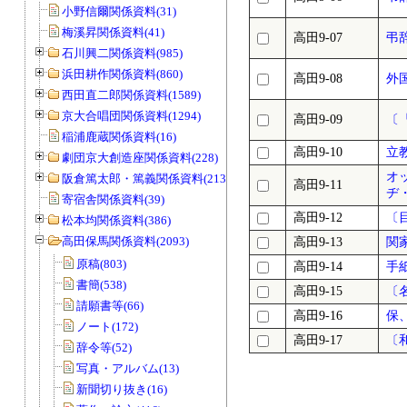
小野信爾関係資料(31)
梅溪昇関係資料(41)
高田9-07
弔
石川興二関係資料(985)
浜田耕作関係資料(860)
高田9-08
外
西田直二郎関係資料(1589)
京大合唱団関係資料(1294)
高田9-09
〔
稲浦鹿蔵関係資料(16)
高田9-10
立
劇団京大創造座関係資料(228)
オ
阪倉篤太郎・篤義関係資料(213)
高田9-11
ヂ
寄宿舎関係資料(39)
高田9-12
〔
松本均関係資料(386)
高田保馬関係資料(2093)
高田9-13
関
原稿(803)
高田9-14
手
書簡(538)
高田9-15
〔
請願書等(66)
高田9-16
保
ノート(172)
高田9-17
〔
辞令等(52)
写真・アルバム(13)
新聞切り抜き(16)