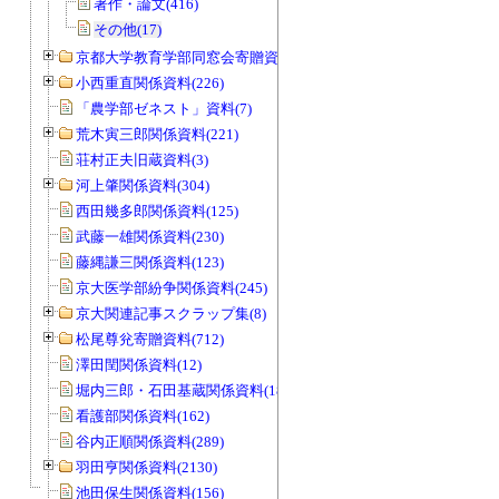
著作・論文(416)
その他(17)
京都大学教育学部同窓会寄贈資料(963)
小西重直関係資料(226)
「農学部ゼネスト」資料(7)
荒木寅三郎関係資料(221)
荘村正夫旧蔵資料(3)
河上肇関係資料(304)
西田幾多郎関係資料(125)
武藤一雄関係資料(230)
藤縄謙三関係資料(123)
京大医学部紛争関係資料(245)
京大関連記事スクラップ集(8)
松尾尊兊寄贈資料(712)
澤田閏関係資料(12)
堀内三郎・石田基蔵関係資料(189)
看護部関係資料(162)
谷内正順関係資料(289)
羽田亨関係資料(2130)
池田保生関係資料(156)