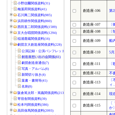
小野信爾関係資料(31)
梅溪昇関係資料(41)
創造座-106
第
石川興二関係資料(985)
浜田耕作関係資料(860)
創造座-107
〔
西田直二郎関係資料(1589)
創造座-108
〔
京大合唱団関係資料(1294)
稲浦鹿蔵関係資料(16)
創造座-109
船
劇団京大創造座関係資料(228)
公演記録・公演パンフレット等(101)
創造座-110
5
創造座想い出の会関係(61)
劇団創造座通信(7)
創造座-111
〔
写真・アルバム(6)
創造座-112
不
新聞切り抜き(4)
〔
葉書・書簡等(41)
創造座-113
ィ
名刺(8)
阪倉篤太郎・篤義関係資料(213)
創造座-114
現
寄宿舎関係資料(39)
〔
松本均関係資料(386)
創造座-115
か
高田保馬関係資料(2093)
創