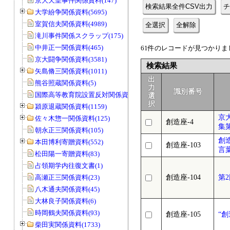
京大天皇事件関係資料(147)
検索結果全件CSV出力
チ
大学紛争関係資料(5695)
室賀信夫関係資料(4989)
全選択
全解除
滝川事件関係スクラップ(175)
中井正一関係資料(465)
61件のレコードが見つかりまし
京大闘争関係資料(3581)
検索結果
矢島脩三関係資料(1011)
出
熊谷照蔵関係資料(5)
力
識別番号
国際高等教育院設置反対関係資料(20)
選
択
潁原退蔵関係資料(1159)
京
佐々木惣一関係資料(125)
創造座-4
集
朝永正三関係資料(105)
創
本田博利寄贈資料(552)
創造座-103
言葉
松田陽一寄贈資料(83)
占領期学内往復文書(1)
高瀬正三関係資料(23)
創造座-104
第
八木通夫関係資料(45)
大林良子関係資料(6)
時岡鶴夫関係資料(93)
創造座-105
“
柴田実関係資料(1733)