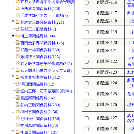
京都大学教育学部同窓会寄贈資料(963)
創造座-116
言葉
小西重直関係資料(226)
創造座-117
劇
「農学部ゼネスト」資料(7)
創造座-118
〔
荒木寅三郎関係資料(221)
荘村正夫旧蔵資料(3)
創造座-119
〔
河上肇関係資料(304)
創造座-120
〔
西田幾多郎関係資料(125)
武藤一雄関係資料(230)
創造座-121
〔
藤縄謙三関係資料(123)
平
創造座-122
京大医学部紛争関係資料(245)
名
京大関連記事スクラップ集(8)
創造座-123
わ
松尾尊兊寄贈資料(712)
劇
創造座-124
澤田閏関係資料(12)
（1
堀内三郎・石田基蔵関係資料(189)
創造座-125
創
看護部関係資料(162)
創造座-126
現
谷内正順関係資料(289)
羽田亨関係資料(2130)
2
創造座-127
池田保生関係資料(156)
名
古川為雄関係資料(20)
創造座-128
〔
柳原英関係資料(4131)