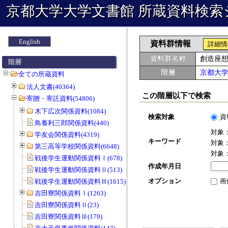
京都大学大学文書館 所蔵資料検索
English
資料群情報
詳細情
資料群名称
創造座
階層
階層
京都大
全ての所蔵資料
法人文書(40364)
この階層以下で検索
寄贈・寄託資料(54806)
木下広次関係資料(1084)
検索対象
資
鳥養利三郎関係資料(440)
対象
学友会関係資料(4319)
キーワード
対象
第三高等学校関係資料(6648)
対象
戦後学生運動関係資料Ⅰ(678)
作成年月日
戦後学生運動関係資料Ⅱ(513)
オプション
画
戦後学生運動関係資料Ⅲ(1615)
吉田寮関係資料Ⅰ(1263)
吉田寮関係資料Ⅱ(23)
吉田寮関係資料Ⅲ(179)