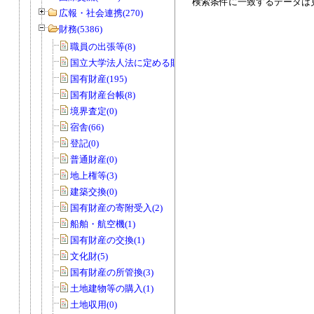
検索条件に一致するデータは
広報・社会連携(270)
財務(5386)
職員の出張等(8)
国立大学法人法に定める財務諸表等(3)
国有財産(195)
国有財産台帳(8)
境界査定(0)
宿舎(66)
登記(0)
普通財産(0)
地上権等(3)
建築交換(0)
国有財産の寄附受入(2)
船舶・航空機(1)
国有財産の交換(1)
文化財(5)
国有財産の所管換(3)
土地建物等の購入(1)
土地収用(0)