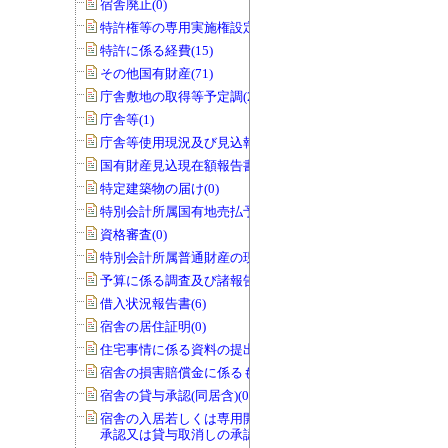
宿舎廃止(0)
特許権等の専用実施権設定(22)
特許に係る経費(15)
その他国有財産(71)
庁舎敷地の取得等予定調(22)
庁舎等(1)
庁舎等使用現況及び見込報告書(0)
国有財産見込現在額報告書(1)
特定建築物の届け(0)
特別会計所属国有地売払予定調(0)
資格審査(0)
特別会計所属普通財産の現況調査(0)
予算に係る調査及び諸報告(286)
借入状況報告書(6)
宿舎の居住証明(0)
住宅事情に係る資料の提出(3)
宿舎の損害賠償金に係るもの(0)
宿舎の貸与承認(同居含)(0)
宿舎の入居若しくは専用開始の延期の
承認又は貸与取消しの承認(0)