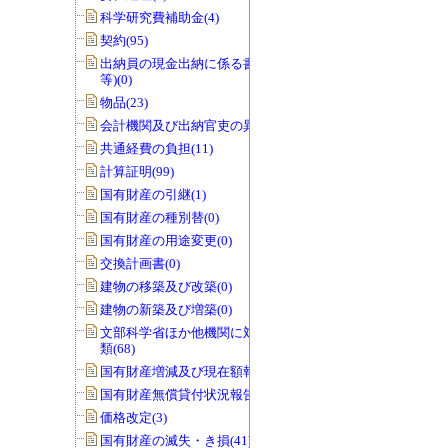
科学研究費補助金(4)
契約(95)
出納員の現金出納に係る書類(交付伝票
等)(0)
物品(23)
会計機関及び出納官吏の異動(0)
共通経費の負担(11)
計算証明(99)
国有財産の引継(1)
国有財産の種別替(0)
国有財産の用途変更(0)
交換計画書(0)
建物の移築及び改築(0)
建物の新築及び増築(0)
文部科学省ほか他機関に対する報告書
類(68)
国有財産増減及び現在額報告書(32)
国有財産無償貸付状況報告書(0)
価格改定(3)
国有財産の滅失・き損(41)