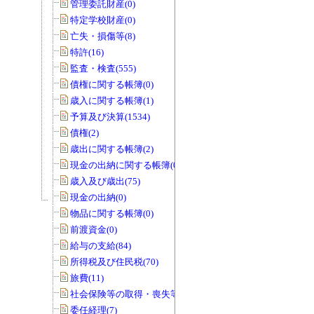
管理委託財産(0)
特定学校財産(0)
亡失・損傷等(8)
特許(16)
監査・検査(555)
債権に関する帳簿(0)
歳入に関する帳簿(1)
予算及び決算(1534)
債権(2)
歳出に関する帳簿(2)
現金の出納に関する帳簿(0)
歳入及び歳出(75)
現金の出納(0)
物品に関する帳簿(0)
前渡資金(0)
給与の支給(84)
所得税及び住民税(70)
旅費(11)
社会保険等の取得・喪失等(0)
委任経理(7)