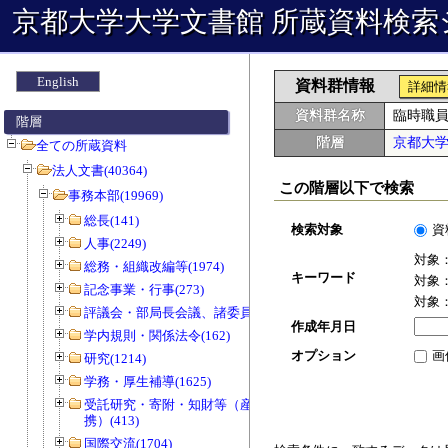
京都大学大学文書館 所蔵資料検索
English
資料群情報
詳細情
資料群名称
臨時職
階層
階層
京都大
全ての所蔵資料
法人文書(40364)
この階層以下で検索
事務本部(19969)
総長(141)
検索対象
資
人事(2249)
対象
総務・組織改編等(1974)
キーワード
対象
記念事業・行事(273)
対象
評議会・部局長会議、諸委員会等(1466)
作成年月日
学内規則・関係法令(162)
オプション
画
研究(1214)
学務・厚生補導(1625)
受託研究・寄附・知財等（産官学連
携）(413)
国際交流(1704)