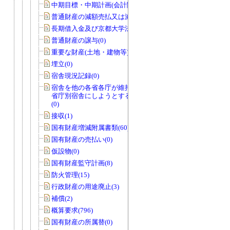
中期目標・中期計画(会計関係)(0)
普通財産の減額売払又は減額貸付(0)
長期借入金及び京都大学法人債(0)
普通財産の譲与(0)
重要な財産(土地・建物等)(0)
埋立(0)
宿舎現況記録(0)
宿舎を他の各省各庁が維持管理を行う
省庁別宿舎にしようとする場合のもの
(0)
接収(1)
国有財産増減附属書類(60)
国有財産の売払い(0)
仮設物(0)
国有財産監守計画(8)
防火管理(15)
行政財産の用途廃止(3)
補償(2)
概算要求(796)
国有財産の所属替(0)