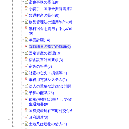
宿舎事務の委任(0)
小切手・国庫金振替書原符(1)
普通財産の貸付(0)
物品管理法の適用除外の承認(1)
無料宿舎を貸与するものの指定の協議
(0)
年度計画(14)
臨時職員の指定の協議(0)
固定資産の管理(19)
宿舎設置計画要求(3)
宿舎の管理(0)
財産の亡失・損傷等(5)
事務用電算システム(0)
法人の重要な計画(会計関係)(0)
予算の配賦(76)
債権(消費税台帳として保存する債権発
生通知書)(0)
国有資産所在市町村交付金(1)
政府調達(3)
土地又は建物の借入(5)