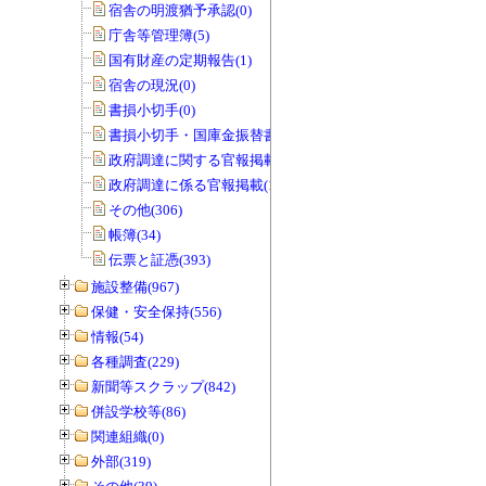
宿舎の明渡猶予承認(0)
庁舎等管理簿(5)
国有財産の定期報告(1)
宿舎の現況(0)
書損小切手(0)
書損小切手・国庫金振替書(0)
政府調達に関する官報掲載(0)
政府調達に係る官報掲載(1)
その他(306)
帳簿(34)
伝票と証憑(393)
施設整備(967)
保健・安全保持(556)
情報(54)
各種調査(229)
新聞等スクラップ(842)
併設学校等(86)
関連組織(0)
外部(319)