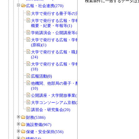
検索条件に一致するデータは
広報・社会連携(270)
大学で発行する冊子等の完成品(17)
大学で発行する広報・学報・職員録・
概要・紀要・年報等(1)
学術講演会・公開講座等の実施(15)
大学で発行する広報・学報・職員録等
(原稿)(1)
大学で発行する広報・職員録等(原稿)
(24)
大学で発行する広報・学報・職員録等
(18)
広報活動(0)
他機関、他部局の冊子・配布物(完成品)
(10)
公開講座・大学開放事業(139)
大学コンソーシアム京都(25)
講習会・研究集会(20)
財務(5386)
施設整備(967)
保健・安全保持(556)
情報(54)