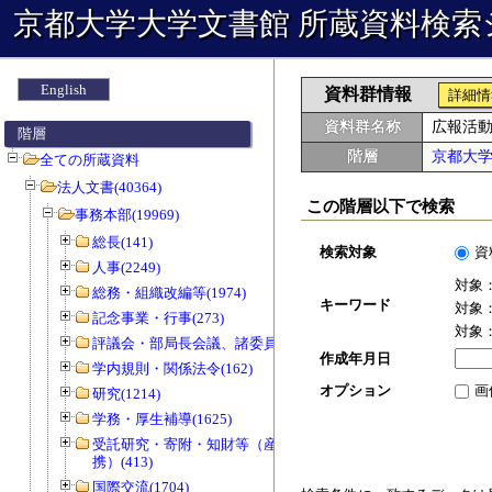
京都大学大学文書館 所蔵資料検索
English
資料群情報
詳細情
資料群名称
広報活
階層
階層
京都大
全ての所蔵資料
法人文書(40364)
この階層以下で検索
事務本部(19969)
総長(141)
検索対象
資
人事(2249)
対象
総務・組織改編等(1974)
キーワード
対象
記念事業・行事(273)
対象
評議会・部局長会議、諸委員会等(1466)
作成年月日
学内規則・関係法令(162)
オプション
画
研究(1214)
学務・厚生補導(1625)
受託研究・寄附・知財等（産官学連
携）(413)
国際交流(1704)