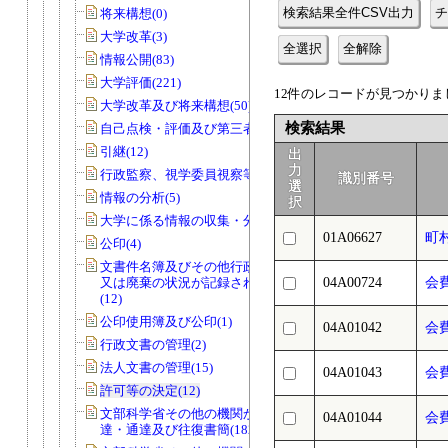
検索結果全件CSV出力
チ
将来構想(0)
大学改革(3)
全選択
全解除
情報公開(83)
大学評価(221)
12件のレコードが見つかりまし
大学改革及び将来構想(50)
検索結果
自己点検・評価及び第三者評価(5)
引継(12)
出
力
行政監察、視学委員視察等(56)
識別番号
選
情報の分析(5)
択
大学に係る情報の収集・分析(0)
01A06627
町
公印(4)
文書件名簿及びその他行政文書の取得
又は廃棄の状況が記録されているもの
04A00724
会
(12)
公印使用簿及び公印(1)
04A01042
会
行政文書の管理(2)
法人文書の管理(15)
04A01043
会
許可等の決定(12)
文部科学省その他の機関からの諸令
04A01044
会
達・通達及び往復書簡(182)