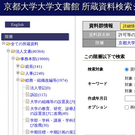
京都大学大学文書館 所蔵資料検索
English
資料群情報
詳細情
資料群名称
許可等
階層
階層
京都大
全ての所蔵資料
法人文書(40364)
この階層以下で検索
事務本部(19969)
総長(141)
検索対象
資
人事(2249)
対象
総務・組織改編等(1974)
キーワード
対象
法人登記(0)
対象
訴訟(115)
作成年月日
大学の組織等の設置及び改廃(57)
オプション
画
大学の教育、研究、診療及び事務組織
の設置並びに改廃(49)
学部・学科・講座・学科目等の設置及
び改廃(30)
中期目標・中期計画の策定(0)