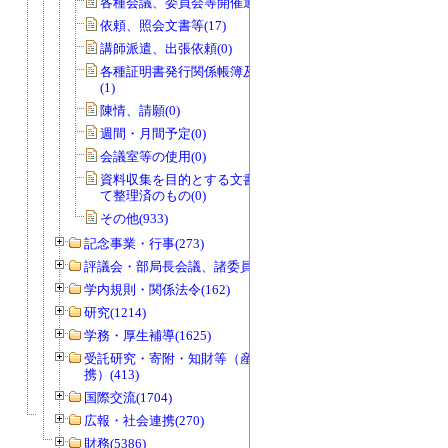
各種会議、委員会等開催通知書(0)
依頼、照会文書等(17)
講師派遣、出張依頼(0)
各種証明書発行関係帳簿及び関係書類
(1)
陳情、請願(0)
週間・月間予定(0)
会議室等の使用(0)
資料収集を目的とする文書で資料とし
て整理済のもの(0)
その他(933)
記念事業・行事(273)
評議会・部局長会議、諸委員会等(1466)
学内規則・関係法令(162)
研究(1214)
学務・厚生補導(1625)
受託研究・寄附・知財等（産官学連
携）(413)
国際交流(1704)
広報・社会連携(270)
財務(5386)