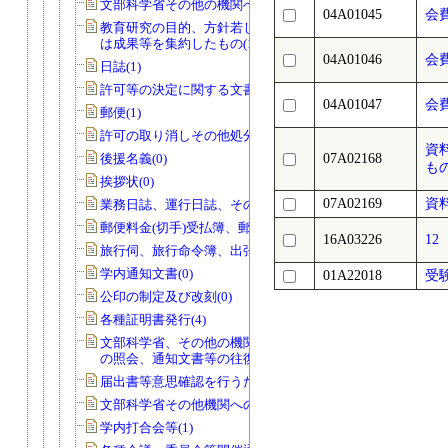
文部科学省その他の機関への報告等(74)
04A01045
会
教育研究の目的、方針若しくは計画又
は成果等を集約したもの(14)
04A01046
会
日誌(1)
許可等の決定に関する文書(0)
04A01047
会
郵便(1)
許可の取り消しその他処分(0)
資
後援名義(0)
07A02168
も
挨拶状(0)
07A02169
資
業務日誌、運行日誌、その他日誌(11)
郵便料金(切手)受払簿、郵便物発送控(0)
16A03226
1
旅行伺、旅行命令簿、出張報告書(1)
学内通知文書(0)
01A22018
受
公印の制定及び改刻(0)
各種証明書発行(4)
文部科学省、その他の機関、個人から
の照会、通知文書等の往復文書(2)
届出書等意思確認を行うためのもの(0)
文部科学省その他機関への報告等(0)
学内打合会等(1)