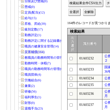
分限及び懲戒(0)
検索結果全件CSV出力
チ
懲戒(0)
全選択
全解除
定員(配当)(12)
給与(15)
164件のレコードが見つかりまし
昇格、昇給(39)
級別定数(17)
検索結果
勤務評定(1)
出
勤務評定に関する記録書(0)
力
識別番号
選
職員の健康安全管理(14)
択
災害補償(164)
公
教職員の勤務時間等の管理(27)
01A03232
２
勤務時間・休暇(7)
国
職員の勤務時間等の管理(0)
01A03233
36
職員団体(4)
01A03234
公
労働組合(6)
01A03235
公
兼業(2)
研修(56)
公
01A03236
月
福利厚生(1)
公
財形(0)
01A03237
月
退職手当(23)