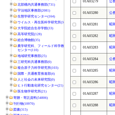
01A03279
公
北部構内共通事務部(731)
宇治地区事務部(2081)
01A03280
公
生態学研究センター(164)
ウイルス・再生医科学研究所(34)
01A03281
昭
大学院総合生存学館(33)
高等研究院(128)
01A03282
昭
総合博物館(35)
農学研究科、フィールド科学教育研究
01A03283
昭
センター(110)
地域研究事務部(25)
01A03284
公
三研究科共通事務部(0)
複合原子力科学研究所(103)
01A03285
昭
国際・共通教育推進部(4)
人と社会の未来研究院(0)
01A03286
昭
ヒト行動進化研究センター(21)
医生物学研究所(21)
01A03287
昭
寄贈・寄託資料(54806)
刊行物(10970)
01A03288
昭
図書(315)