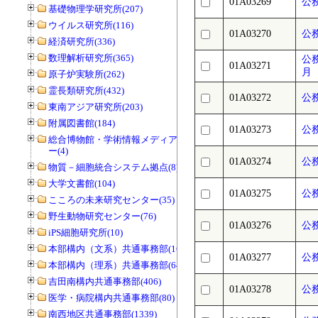
01A03269
公
基礎物理学研究所(207)
ウイルス研究所(116)
01A03270
公
経済研究所(336)
数理解析研究所(365)
公
01A03271
月
原子炉実験所(262)
霊長類研究所(432)
01A03272
公
東南アジア研究所(203)
附属図書館(184)
01A03273
公
総合博物館・学術情報メディアセンタ
ー(4)
01A03274
公
物質－細胞統合システム拠点(8)
大学文書館(104)
01A03275
公
こころの未来研究センター(35)
野生動物研究センター(76)
01A03276
公
iPS細胞研究所(10)
本部構内（文系）共通事務部(165)
01A03277
公
本部構内（理系）共通事務部(646)
吉田南構内共通事務部(406)
01A03278
公
医学・病院構内共通事務部(80)
南西地区共通事務部(1339)