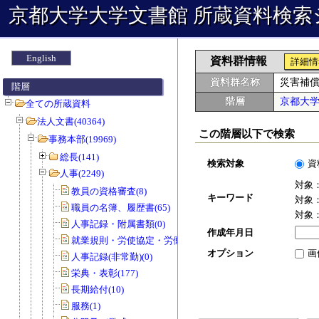
京都大学大学文書館 所蔵資料検索
English
資料群情報
詳細情
資料群名称
災害補
階層
階層
京都大
全ての所蔵資料
法人文書(40364)
この階層以下で検索
事務本部(19969)
総長(141)
検索対象
資
人事(2249)
対象
教員の資格審査(8)
キーワード
対象
職員の名簿、履歴書(65)
対象
人事記録・附属書類(0)
作成年月日
就業規則・労使協定・労働協約(0)
オプション
画
人事記録(非常勤)(0)
栄典・表彰(177)
長期給付(10)
服務(1)