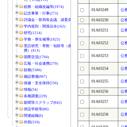
総務・組織改編等(1974)
01A03249
公
記念事業・行事(273)
評議会・部局長会議、諸委員会等(1466)
01A03250
公務
学内規則・関係法令(162)
01A03251
公
研究(1214)
学務・厚生補導(1625)
01A03252
公
受託研究・寄附・知財等（産官学連
携）(413)
01A03253
公
国際交流(1704)
広報・社会連携(270)
01A03254
公
財務(5386)
施設整備(967)
01A03255
公
保健・安全保持(556)
情報(54)
01A03256
公
各種調査(229)
01A03257
公
新聞等スクラップ(842)
併設学校等(86)
01A03258
公
関連組織(0)
外部(319)