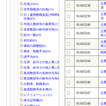
公
任免(1043)
01A03238
月
非常勤職員の任免(13)
公
日々雇用教職員及び時間雇用教職員の
01A03239
月
任免(95)
外国人教師等の雇用等(112)
01A03240
公
名誉教授の称号授与等(5)
公
01A03241
給与一般(43)
年
初任給(0)
公
01A03242
俸給の調整額(6)
年
期末・勤勉手当(63)
01A03243
昭
諸手当(64)
01A03244
公
任用、給与その他人事に関する調査(22)
任免、給与その他人事に関する調査(7)
01A03245
公
客員教授等の名称付与等(0)
客員教授等の称号付与等(6)
01A03246
公
出勤簿、勤務表(6)
超過勤務等命令簿(0)
01A03247
公
レクリエーション(1)
身分証明書(0)
01A03248
公
その他(114)