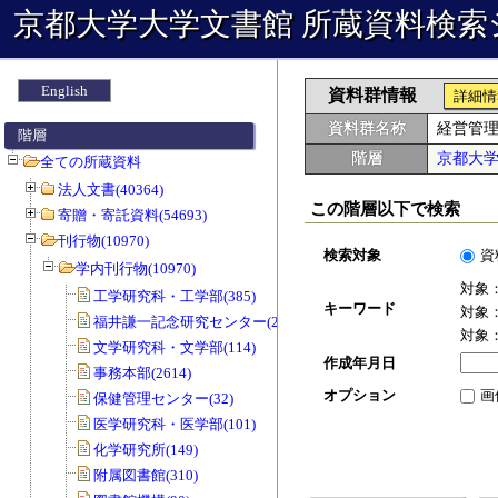
京都大学大学文書館 所蔵資料検索
English
資料群情報
詳細情
資料群名称
経営管
階層
階層
京都大
全ての所蔵資料
法人文書(40364)
この階層以下で検索
寄贈・寄託資料(54693)
刊行物(10970)
検索対象
資
学内刊行物(10970)
対象
工学研究科・工学部(385)
キーワード
対象
福井謙一記念研究センター(20)
対象
文学研究科・文学部(114)
作成年月日
事務本部(2614)
オプション
画
保健管理センター(32)
医学研究科・医学部(101)
化学研究所(149)
附属図書館(310)