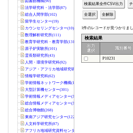
図書館機構(90)
検索結果全件CSV出力
チ
法学研究科・法学部(87)
総合人間学部(102)
全選択
全解除
留学生センター(19)
1件のレコードが見つかりました
カウンセリングセンター(10)
数理解析研究所(111)
検索結果
教育学研究科・教育学部(131)
出力
識別番号
原子炉実験所(101)
選択
霊長類研究所(43)
P10231
人間・環境学研究科(92)
アジア・アフリカ地域研究研究科(33)
情報学研究科(62)
学術情報ネットワーク機構(11)
大型計算機センター(301)
学術情報メディアセンター(39)
総合情報メディアセンター(33)
総合博物館(268)
東南アジア研究センター(122)
人文科学研究所(87)
アフリカ地域研究資料センター(79)