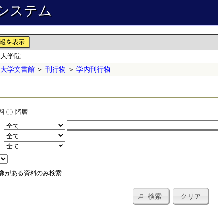
システム
報を表示
理大学院
学大学文書館
＞
刊行物
＞
学内刊行物
料
階層
：
：
：
像がある資料のみ検索
検索
クリア