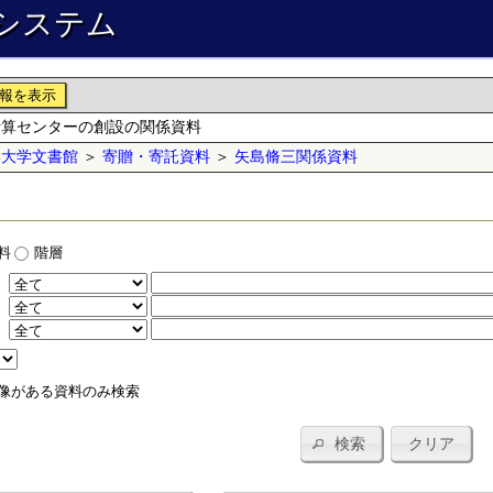
システム
報を表示
計算センターの創設の関係資料
学大学文書館
＞
寄贈・寄託資料
＞
矢島脩三関係資料
料
階層
：
：
：
像がある資料のみ検索
検索
クリア