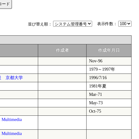
ロード
表示件数：
並び替え順：
作成者
作成年月日
Nov-96
1979～1997年
設 京都大学
1996/7/16
1981年夏
Mar-71
May-73
Oct-75
ultimedia
ultimedia