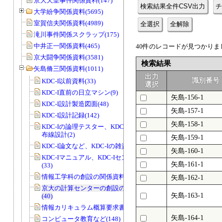
京大天皇事件関係資料(147)
検索結果全件CSV出力
チ
大学紛争関係資料(5695)
室賀信夫関係資料(4989)
全選択
全解除
滝川事件関係スクラップ(175)
中井正一関係資料(465)
40件のレコードが見つかりまし
京大闘争関係資料(3581)
検索結果
矢島脩三関係資料(1011)
出力
識別番号
KDC-I以前資料(33)
選択
KDC-I直前の日立マシン(9)
矢島-156-1
KDC-I設計製造図面(48)
矢島-157-1
KDC-I設計記録(142)
矢島-158-1
KDC-Iの論理テスター、KDC-IのCADの
布線設計(2)
矢島-159-1
KDC-I論文など、KDC-Iの雑資料(23)
矢島-160-1
KDC-Iマニュアル、KDC-Iセンター資料
矢島-161-1
(33)
情報工学科の創設の関係資料(2)
矢島-162-1
京大の計算センターの創設の関係資料
矢島-163-1
(40)
情報カリキュラム概算要求書類(47)
矢島-164-1
コンピュータ教育など(148)