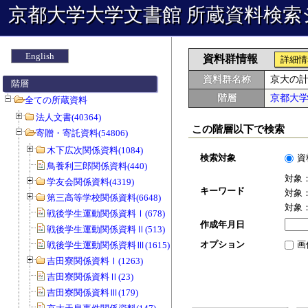
京都大学大学文書館 所蔵資料検索
English
資料群情報
詳細情
資料群名称
京大の
階層
階層
京都大
全ての所蔵資料
法人文書(40364)
この階層以下で検索
寄贈・寄託資料(54806)
木下広次関係資料(1084)
検索対象
資
鳥養利三郎関係資料(440)
対象
学友会関係資料(4319)
キーワード
対象
第三高等学校関係資料(6648)
対象
戦後学生運動関係資料Ⅰ(678)
作成年月日
戦後学生運動関係資料Ⅱ(513)
オプション
画
戦後学生運動関係資料Ⅲ(1615)
吉田寮関係資料Ⅰ(1263)
吉田寮関係資料Ⅱ(23)
吉田寮関係資料Ⅲ(179)