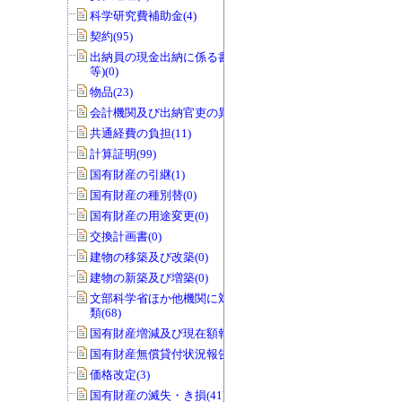
科学研究費補助金(4)
契約(95)
出納員の現金出納に係る書類(交付伝票
等)(0)
物品(23)
会計機関及び出納官吏の異動(0)
共通経費の負担(11)
計算証明(99)
国有財産の引継(1)
国有財産の種別替(0)
国有財産の用途変更(0)
交換計画書(0)
建物の移築及び改築(0)
建物の新築及び増築(0)
文部科学省ほか他機関に対する報告書
類(68)
国有財産増減及び現在額報告書(32)
国有財産無償貸付状況報告書(0)
価格改定(3)
国有財産の滅失・き損(41)