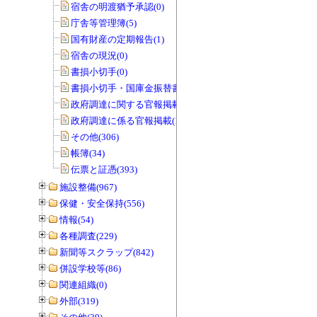
宿舎の明渡猶予承認(0)
庁舎等管理簿(5)
国有財産の定期報告(1)
宿舎の現況(0)
書損小切手(0)
書損小切手・国庫金振替書(0)
政府調達に関する官報掲載(0)
政府調達に係る官報掲載(1)
その他(306)
帳簿(34)
伝票と証憑(393)
施設整備(967)
保健・安全保持(556)
情報(54)
各種調査(229)
新聞等スクラップ(842)
併設学校等(86)
関連組織(0)
外部(319)