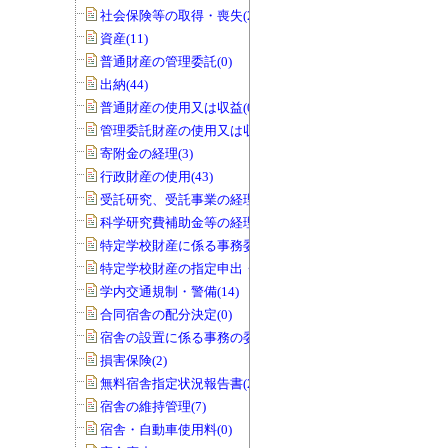
社会保険等の取得・喪失(25)
資産(11)
普通財産の管理委託(0)
出納(44)
普通財産の使用又は収益(0)
管理委託財産の使用又は収益(0)
寄附金の経理(3)
行政財産の使用(43)
受託研究、受託事業の経理(12)
科学研究費補助金等の経理(5)
特定学校財産に係る事務委任の承認(0)
特定学校財産の指定申出・協議(0)
学内交通規制・警備(14)
合同宿舎の配分決定(0)
宿舎の設置に係る事務の委任(0)
損害保険(2)
無料宿舎指定状況報告書(2)
宿舎の維持管理(7)
宿舎・自動車使用料(0)