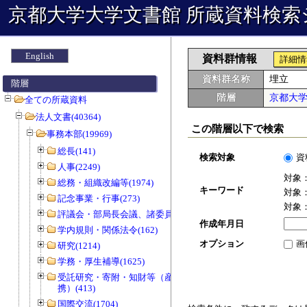
京都大学大学文書館 所蔵資料検索
English
資料群情報
詳細情
資料群名称
埋立
階層
階層
京都大
全ての所蔵資料
法人文書(40364)
この階層以下で検索
事務本部(19969)
総長(141)
検索対象
資
人事(2249)
対象
総務・組織改編等(1974)
キーワード
対象
記念事業・行事(273)
対象
評議会・部局長会議、諸委員会等(1466)
作成年月日
学内規則・関係法令(162)
オプション
画
研究(1214)
学務・厚生補導(1625)
受託研究・寄附・知財等（産官学連
携）(413)
国際交流(1704)