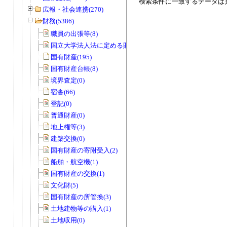
検索条件に一致するデータは
広報・社会連携(270)
財務(5386)
職員の出張等(8)
国立大学法人法に定める財務諸表等(3)
国有財産(195)
国有財産台帳(8)
境界査定(0)
宿舎(66)
登記(0)
普通財産(0)
地上権等(3)
建築交換(0)
国有財産の寄附受入(2)
船舶・航空機(1)
国有財産の交換(1)
文化財(5)
国有財産の所管換(3)
土地建物等の購入(1)
土地収用(0)