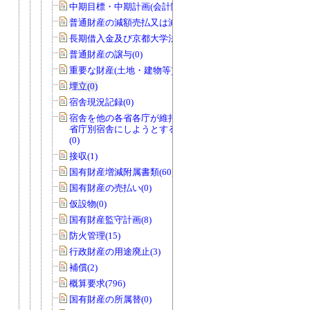
中期目標・中期計画(会計関係)(0)
普通財産の減額売払又は減額貸付(0)
長期借入金及び京都大学法人債(0)
普通財産の譲与(0)
重要な財産(土地・建物等)(0)
埋立(0)
宿舎現況記録(0)
宿舎を他の各省各庁が維持管理を行う
省庁別宿舎にしようとする場合のもの
(0)
接収(1)
国有財産増減附属書類(60)
国有財産の売払い(0)
仮設物(0)
国有財産監守計画(8)
防火管理(15)
行政財産の用途廃止(3)
補償(2)
概算要求(796)
国有財産の所属替(0)