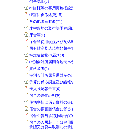
宿舎廃止(0)
特許権等の専用実施権設定(22)
特許に係る経費(15)
その他国有財産(71)
庁舎敷地の取得等予定調(22)
庁舎等(1)
庁舎等使用現況及び見込報告書(0)
国有財産見込現在額報告書(1)
特定建築物の届け(0)
特別会計所属国有地売払予定調(0)
資格審査(0)
特別会計所属普通財産の現況調査(0)
予算に係る調査及び諸報告(286)
借入状況報告書(6)
宿舎の居住証明(0)
住宅事情に係る資料の提出(3)
宿舎の損害賠償金に係るもの(0)
宿舎の貸与承認(同居含)(0)
宿舎の入居若しくは専用開始の延期の
承認又は貸与取消しの承認(0)