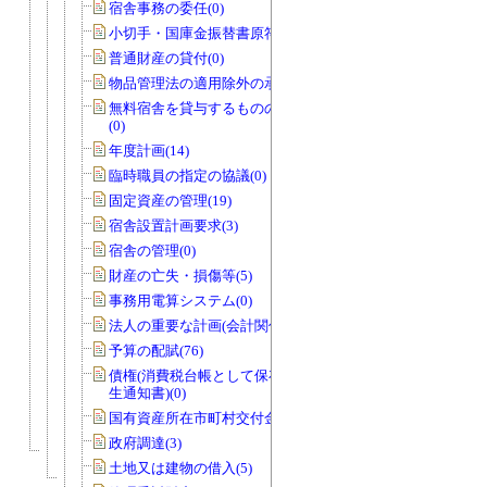
宿舎事務の委任(0)
小切手・国庫金振替書原符(1)
普通財産の貸付(0)
物品管理法の適用除外の承認(1)
無料宿舎を貸与するものの指定の協議
(0)
年度計画(14)
臨時職員の指定の協議(0)
固定資産の管理(19)
宿舎設置計画要求(3)
宿舎の管理(0)
財産の亡失・損傷等(5)
事務用電算システム(0)
法人の重要な計画(会計関係)(0)
予算の配賦(76)
債権(消費税台帳として保存する債権発
生通知書)(0)
国有資産所在市町村交付金(1)
政府調達(3)
土地又は建物の借入(5)