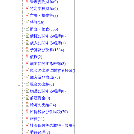
管理委託財産(0)
特定学校財産(0)
亡失・損傷等(8)
特許(16)
監査・検査(555)
債権に関する帳簿(0)
歳入に関する帳簿(1)
予算及び決算(1534)
債権(2)
歳出に関する帳簿(2)
現金の出納に関する帳簿(0)
歳入及び歳出(75)
現金の出納(0)
物品に関する帳簿(0)
前渡資金(0)
給与の支給(84)
所得税及び住民税(70)
旅費(11)
社会保険等の取得・喪失等(0)
委任経理(7)