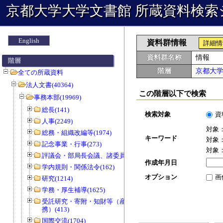
京都大学大学文書館 所蔵資料検索
English
資料群情報
詳細情
資料群名称
情報
階層
階層
京都大
全ての所蔵資料
法人文書(40364)
この階層以下で検索
事務本部(19969)
総長(141)
検索対象
資
人事(2249)
対象
総務・組織改編等(1974)
キーワード
対象
記念事業・行事(273)
対象
評議会・部局長会議、諸委員会等(1466)
作成年月日
学内規則・関係法令(162)
オプション
画
研究(1214)
学務・厚生補導(1625)
受託研究・寄附・知財等（産官学連
携）(413)
国際交流(1704)