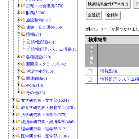
検索結果全件CSV出力
チ
広報・社会連携(270)
財務(5386)
全選択
全解除
施設整備(967)
保健・安全保持(556)
2件のレコードが見つかりました
情報(54)
検索結果
情報処理(43)
出
情報処理システム構築(11)
力
各種調査(229)
選
択
新聞等スクラップ(842)
情報処理
併設学校等(86)
関連組織(0)
情報処理システム
外部(319)
その他(39)
文学研究科・文学部(1524)
教育学研究科・教育学部(378)
法学研究科・法学部(575)
経済学研究科・経済学部(486)
理学研究科・理学部(612)
医学研究科・医学部(1130)