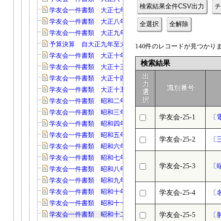
検索結果全件CSV出力
チ
学友会一件書類 大正七年(40)
学友会一件書類 大正八年(147)
全選択
全解除
学友会一件書類 大正九年(54)
予算決算 自大正九年至大正十年度(29)
140件のレコードが見つかりまし
学友会一件書類 大正十年(68)
検索結果
学友会一件書類 大正十三年(66)
出
学友会一件書類 大正十四年(58)
力
識別番号
学友会一件書類 大正十五年(153)
選
択
学友会一件書類 昭和二年度(67)
学友会一件書類 昭和三年度(90)
学友会-25-1
〔
学友会一件書類 昭和四年度(63)
学友会一件書類 昭和五年度(109)
学友会-25-2
〔
学友会一件書類 昭和六年度(90)
学友会一件書類 昭和七年度(101)
学友会-25-3
〔
学友会一件書類 昭和八年度(103)
学友会一件書類 昭和九年度(134)
学友会一件書類 昭和十年度(107)
学友会-25-4
〔
学友会一件書類 昭和十一年度(130)
学友会一件書類 昭和十二年(140)
学友会-25-5
〔