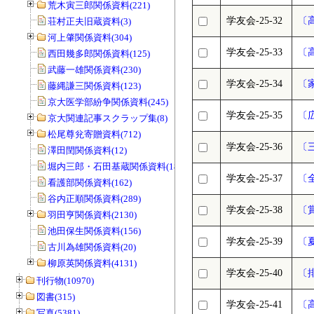
荒木寅三郎関係資料(221)
学友会-25-32
〔
荘村正夫旧蔵資料(3)
河上肇関係資料(304)
学友会-25-33
〔
西田幾多郎関係資料(125)
武藤一雄関係資料(230)
学友会-25-34
〔
藤縄謙三関係資料(123)
京大医学部紛争関係資料(245)
学友会-25-35
〔
京大関連記事スクラップ集(8)
松尾尊兊寄贈資料(712)
学友会-25-36
〔
澤田閏関係資料(12)
堀内三郎・石田基蔵関係資料(189)
学友会-25-37
〔
看護部関係資料(162)
谷内正順関係資料(289)
学友会-25-38
〔
羽田亨関係資料(2130)
池田保生関係資料(156)
学友会-25-39
〔
古川為雄関係資料(20)
柳原英関係資料(4131)
学友会-25-40
〔
刊行物(10970)
図書(315)
学友会-25-41
〔
写真(5381)