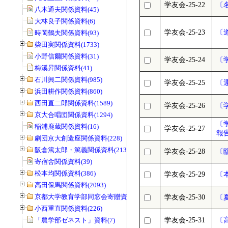
学友会-25-22
〔
八木通夫関係資料(45)
大林良子関係資料(6)
学友会-25-23
〔
時岡鶴夫関係資料(93)
柴田実関係資料(1733)
小野信爾関係資料(31)
学友会-25-24
〔
梅溪昇関係資料(41)
石川興二関係資料(985)
学友会-25-25
〔
浜田耕作関係資料(860)
西田直二郎関係資料(1589)
学友会-25-26
〔
京大合唱団関係資料(1294)
〔
稲浦鹿蔵関係資料(16)
学友会-25-27
報
劇団京大創造座関係資料(228)
阪倉篤太郎・篤義関係資料(213)
学友会-25-28
〔
寄宿舎関係資料(39)
松本均関係資料(386)
学友会-25-29
〔
高田保馬関係資料(2093)
京都大学教育学部同窓会寄贈資料(963)
学友会-25-30
〔
小西重直関係資料(226)
「農学部ゼネスト」資料(7)
学友会-25-31
〔