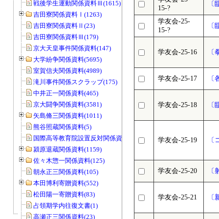
戦後学生運動関係資料Ⅲ(1615)
〔
15-?
吉田寮関係資料Ⅰ(1263)
学友会-25-
吉田寮関係資料Ⅱ(23)
〔
15-?
吉田寮関係資料Ⅲ(179)
京大天皇事件関係資料(147)
学友会-25-16
〔
大学紛争関係資料(5695)
室賀信夫関係資料(4989)
学友会-25-17
〔
滝川事件関係スクラップ(175)
中井正一関係資料(465)
京大闘争関係資料(3581)
学友会-25-18
〔
矢島脩三関係資料(1011)
熊谷照蔵関係資料(5)
国際高等教育院設置反対関係資料(20)
学友会-25-19
〔
潁原退蔵関係資料(1159)
佐々木惣一関係資料(125)
学友会-25-20
〔
朝永正三関係資料(105)
本田博利寄贈資料(552)
松田陽一寄贈資料(83)
学友会-25-21
〔
占領期学内往復文書(1)
高瀬正三関係資料(23)