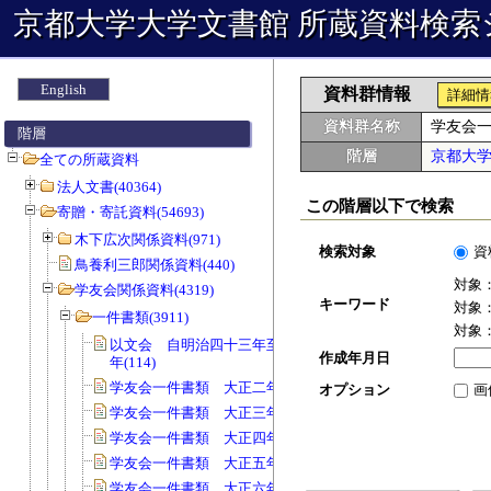
京都大学大学文書館 所蔵資料検索
English
資料群情報
詳細情
資料群名称
学友会
階層
階層
京都大
全ての所蔵資料
法人文書(40364)
この階層以下で検索
寄贈・寄託資料(54693)
木下広次関係資料(971)
検索対象
資
鳥養利三郎関係資料(440)
対象
学友会関係資料(4319)
キーワード
対象
一件書類(3911)
対象
以文会 自明治四十三年至明治四十五
作成年月日
年(114)
学友会一件書類 大正二年度(115)
オプション
画
学友会一件書類 大正三年度(52)
学友会一件書類 大正四年度(169)
学友会一件書類 大正五年度(135)
学友会一件書類 大正六年度(127)