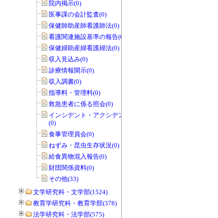
院内掲示(0)
医事課の会計監査(0)
保健師助産師看護師法(0)
看護関連施設基準の報告(0)
保健婦助産婦看護婦法(0)
収入見込み(0)
診療情報開示(0)
収入調書(0)
指導料・管理料(0)
救急患者に係る照会(0)
インシデント・アクシデントレポート
(0)
食事管理員会(0)
ねずみ・昆虫生存状況(0)
給食異物混入報告(0)
財団関係資料(0)
その他(33)
文学研究科・文学部(1524)
教育学研究科・教育学部(378)
法学研究科・法学部(575)