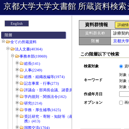
京都大学大学文書館 所蔵資料検索
English
資料群情報
詳細情
資料群名称
診療契
階層
階層
京都大
全ての所蔵資料
法人文書(40364)
この階層以下で検索
事務本部(19969)
総長(141)
検索対象
資
人事(2249)
対象
総務・組織改編等(1974)
キーワード
対象
記念事業・行事(273)
対象
評議会・部局長会議、諸委員会等(1466)
作成年月日
学内規則・関係法令(162)
オプション
画
研究(1214)
学務・厚生補導(1625)
受託研究・寄附・知財等（産官学連
携）(413)
国際交流(1704)