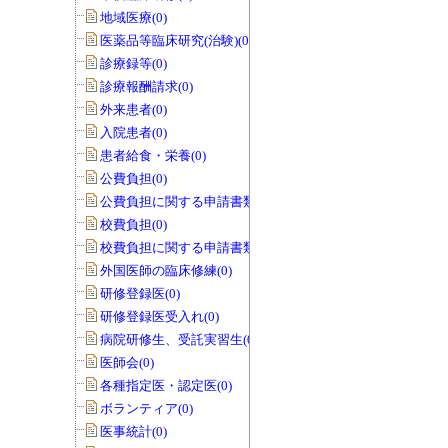
地域医療(0)
医薬品等臨床研究(治験)(0)
診療録等(0)
診療報酬請求(0)
外来患者(0)
入院患者(0)
患者給食・栄養(0)
公費負担(0)
公費負担に関する申請書類(0)
校費負担(0)
校費負担に関する申請書類(0)
外国医師の臨床修練(0)
研修登録医(0)
研修登録医受入れ(0)
病院研修生、受託実習生(0)
医師会(0)
各種指定医・認定医(0)
ボランティア(0)
医事統計(0)