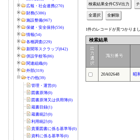
検索結果全件CSV出力
チ
広報・社会連携(270)
財務(5386)
全選択
全解除
施設整備(967)
保健・安全保持(556)
1件のレコードが見つかりました
情報(54)
検索結果
各種調査(229)
出
新聞等スクラップ(842)
力
識別番号
併設学校等(86)
選
関連組織(0)
択
外部(319)
20A02648
昭
その他(39)
管理・運営(0)
図書原簿(0)
図書原簿又は供用簿(0)
蔵書目録(1)
蔵書統計(0)
利用統計(0)
貴重図書に係る基準等(0)
資料に係る基準等(0)