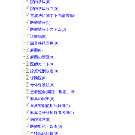
院内学級(0)
院内学級設立(0)
電波法に関する申請書類(0)
医療情報(1)
医療情報システム(0)
診療録(0)
臓器移植医療(0)
麻薬(0)
麻薬の譲受(0)
医師カード(0)
診療報酬改定(0)
保険医(0)
母体保護法(0)
患者照会(嘱託、鑑定、捜査関係等)(0)
麻薬の届出(0)
血液製剤使用記録簿(0)
麻薬免許証所持者名簿(0)
病院運営(0)
医療監視・監査(0)
卒後臨床研修(0)