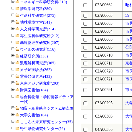
エネルギー科学研究科(319)
02A00662
昭
情報学研究科(280)
生命科学研究科(275)
02A00663
5
地球環境学堂(141)
02A00683
市
人文科学研究所(214)
02A00684
市
再生医科学研究所(212)
02A00685
市
基礎物理学研究所(207)
02A00693
公
ウイルス研究所(116)
02A00710
市
経済研究所(336)
数理解析研究所(365)
02A00711
京
原子炉実験所(262)
02A00720
市
霊長類研究所(432)
02A00721
市
東南アジア研究所(203)
03A00291
市
附属図書館(184)
総合博物館・学術情報メディアセンタ
ー(4)
03A00295
大
物質－細胞統合システム拠点(8)
大学文書館(104)
03A00303
大
こころの未来研究センター(35)
野生動物研究センター(76)
04A00386
大