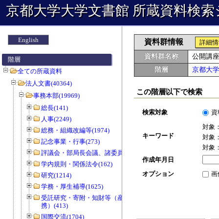
京都大学大学文書館 所蔵資料検索
English
資料群情報
詳細情
資料群名称
公開講
階層
階層
京都大
全ての所蔵資料
法人文書(40364)
この階層以下で検索
事務本部(19969)
総長(141)
検索対象
資
人事(2249)
対象
総務・組織改編等(1974)
キーワード
対象
記念事業・行事(273)
対象
評議会・部局長会議、諸委員会等(1466)
作成年月日
学内規則・関係法令(162)
オプション
画
研究(1214)
学務・厚生補導(1625)
受託研究・寄附・知財等（産官学連
携）(413)
国際交流(1704)