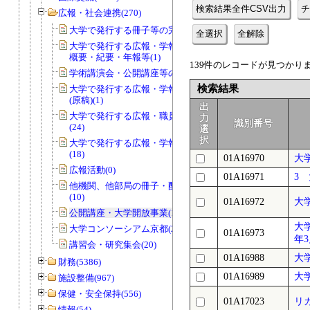
検索結果全件CSV出力
チ
広報・社会連携(270)
大学で発行する冊子等の完成品(17)
全選択
全解除
大学で発行する広報・学報・職員録・
概要・紀要・年報等(1)
139件のレコードが見つかりまし
学術講演会・公開講座等の実施(15)
検索結果
大学で発行する広報・学報・職員録等
(原稿)(1)
出
大学で発行する広報・職員録等(原稿)
力
識別番号
(24)
選
択
大学で発行する広報・学報・職員録等
(18)
01A16970
大
広報活動(0)
01A16971
3 
他機関、他部局の冊子・配布物(完成品)
(10)
01A16972
大
公開講座・大学開放事業(139)
大
大学コンソーシアム京都(25)
01A16973
年
講習会・研究集会(20)
01A16988
大
財務(5386)
01A16989
大
施設整備(967)
保健・安全保持(556)
01A17023
リ
情報(54)