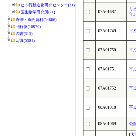
ヒト行動進化研究センター(21)
リ
07A01687
医生物学研究所(21)
年
寄贈・寄託資料(54806)
刊行物(10970)
07A01749
平
図書(315)
写真(5381)
07A01750
平
07A01751
平
07A01752
平
08A01018
平
08A01069
公
[