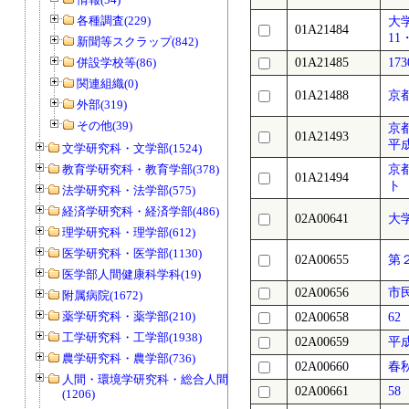
各種調査(229)
大
01A21484
11
新聞等スクラップ(842)
併設学校等(86)
01A21485
17
関連組織(0)
01A21488
京
外部(319)
その他(39)
京
01A21493
平成
文学研究科・文学部(1524)
教育学研究科・教育学部(378)
京
01A21494
ト
法学研究科・法学部(575)
経済学研究科・経済学部(486)
02A00641
大
理学研究科・理学部(612)
医学研究科・医学部(1130)
02A00655
第
医学部人間健康科学科(19)
02A00656
市
附属病院(1672)
薬学研究科・薬学部(210)
02A00658
6
工学研究科・工学部(1938)
02A00659
平
農学研究科・農学部(736)
02A00660
春
人間・環境学研究科・総合人間学部
02A00661
5
(1206)