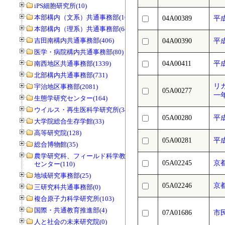
iPS細胞研究所(10)
本部構内（文系）共通事務部(165)
04A00389
平
本部構内（理系）共通事務部(646)
吉田南構内共通事務部(406)
04A00390
平
医学・病院構内共通事務部(80)
南西地区共通事務部(1339)
04A00411
平
北部構内共通事務部(731)
リ
宇治地区事務部(2081)
05A00277
一
生態学研究センター(164)
ウイルス・再生医科学研究所(34)
05A00280
平
大学院総合生存学館(33)
高等研究院(128)
05A00281
平
総合博物館(35)
農学研究科、フィールド科学教育研究
05A02245
京
センター(110)
地域研究事務部(25)
05A02246
京
三研究科共通事務部(0)
複合原子力科学研究所(103)
国際・共通教育推進部(4)
07A01686
市
人と社会の未来研究院(0)