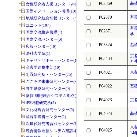
P02869
基礎
女性研究者支援センター(94)
国際イノベーション機構(10)
P02870
基研
地域研究統合情報センター(40)
ユニット(107)
基
P02871
国際交流推進機構(4)
学 
国際交流センター(6)
P03324
基
広報センター(46)
法科大学院(1)
京
P03434
キャリアサポートセンター(1)
と
産官学連携本部(10)
P04021
京
附置研究所・センター(25)
こころの未来研究センター(33)
P04022
基礎
野生動物研究センター(9)
物質-細胞統合システム拠点(40)
P04023
京
iPS細胞研究所(5)
文化財総合研究センター(6)
P04024
基礎
産官学連携センター(2)
次世代研究者育成センター(1)
京
P04025
統合情報通信システム建設本部(1)
14