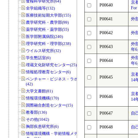
食糧科学研究所(64)
京都
P00640
For
全学組織等(132)
医療技術短期大学部(155)
P00641
外
農学研究科・農学部(99)
薬学研究科・薬学部(55)
P00642
外
医学部附属病院(240)
理学研究科・理学部(238)
外
P00643
年
ウイルス研究所(32)
学生懇話室(6)
外
P00644
年
埋蔵文化財研究センター(25)
情報処理教育センター(6)
京
P00645
ベンチャー・ビジネス・ラボラトリー
14
(42)
大学文書館(81)
京
P00646
情報環境機構(170)
14
国際融合創造センター(15)
教養部(136)
P00647
自
その他(1042)
胸部疾患研究所(6)
P00648
自
情報環境機構・学術情報メディアセン