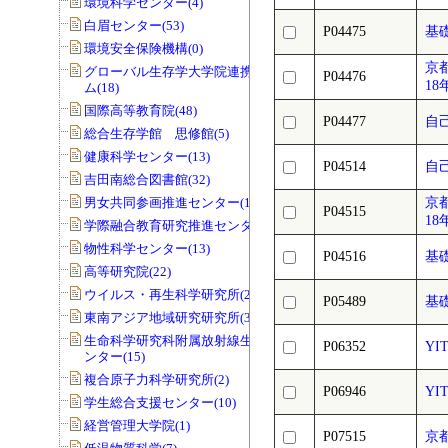
環境科学センター(4)
白眉センター(53)
P04475
基礎
環境安全保険機構(0)
京
グローバル生存学大学院連携プログラ
P04476
18
ム(18)
国際高等教育院(48)
P04477
自
総合生存学館 思修館(5)
健康科学センター(13)
P04514
自
吉田南総合図書館(32)
男女共同参画推進センター(141)
京
P04515
18
学際融合教育研究推進センター(11)
物性科学センター(13)
P04516
基礎
高等研究院(22)
ウイルス・再生科学研究所(29)
P05489
基礎
東南アジア地域研究研究所(3)
生命科学研究科附属放射線生物研究セ
P06352
YIT
ンター(15)
複合原子力科学研究所(2)
P06946
YIT
学生総合支援センター(10)
経営管理大学院(1)
P07515
京