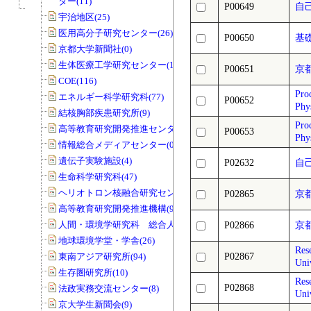
ター(11)
P00649
自
宇治地区(25)
医用高分子研究センター(26)
P00650
基
京都大学新聞社(0)
生体医療工学研究センター(19)
P00651
京
COE(116)
Pro
エネルギー科学研究科(77)
P00652
Ph
結核胸部疾患研究所(9)
Pro
高等教育研究開発推進センター(68)
P00653
Phy
情報総合メディアセンター(0)
遺伝子実験施設(4)
P02632
自
生命科学研究科(47)
ヘリオトロン核融合研究センター(8)
P02865
京
高等教育研究開発推進機構(99)
人間・環境学研究科 総合人間学部(28)
P02866
京
地球環境学堂・学舎(26)
Res
東南アジア研究所(94)
P02867
Uni
生存圏研究所(10)
Res
P02868
法政実務交流センター(8)
Uni
京大学生新聞会(9)