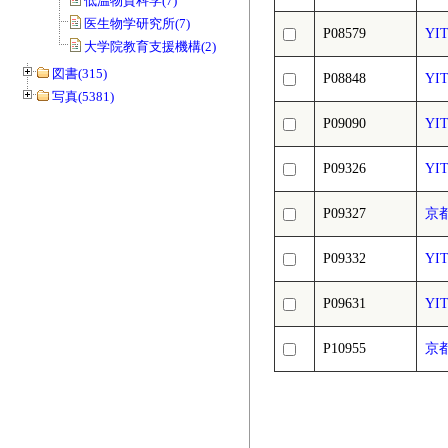
低温物質科学(7)
医生物学研究所(7)
P08579
YIT
大学院教育支援機構(2)
図書(315)
P08848
YIT
写真(5381)
P09090
YIT
P09326
YIT
P09327
京都
P09332
YIT
P09631
YIT
P10955
京