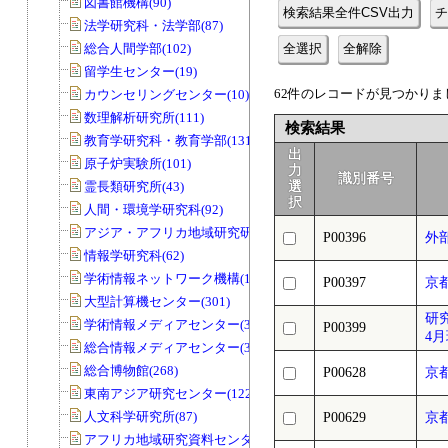
図書館機構(90)
検索結果全件CSV出力
チ
法学研究科・法学部(87)
総合人間学部(102)
全選択
全解除
留学生センター(19)
62件のレコードが見つかりまし
カウンセリングセンター(10)
数理解析研究所(111)
検索結果
教育学研究科・教育学部(131)
出
原子炉実験所(101)
力
識別番号
霊長類研究所(43)
選
択
人間・環境学研究科(92)
アジア・アフリカ地域研究研究科(33)
P00396
外
情報学研究科(62)
学術情報ネットワーク機構(11)
P00397
京
大型計算機センター(301)
研
学術情報メディアセンター(39)
P00399
4
総合情報メディアセンター(33)
総合博物館(268)
P00628
京都
東南アジア研究センター(122)
人文科学研究所(87)
P00629
京都
アフリカ地域研究資料センター(79)