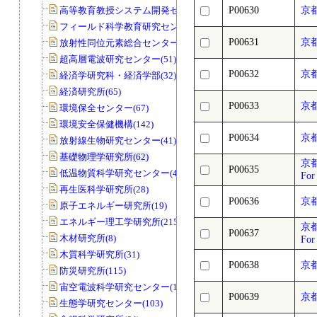
高等教育教授システム開発センター(32)
P00630
京
フィールド科学教育研究センター(169)
P00631
京
放射性同位元素総合センター(83)
超高層電波研究センター(51)
P00632
京
経済学研究科・経済学部(32)
経済研究所(65)
P00633
京
環境保全センター(67)
環境安全保健機構(142)
P00634
京
放射線生物研究センター(41)
基礎物理学研究所(62)
京都
P00635
低温物質科学研究センター(45)
For
再生医科学研究所(28)
P00636
京
原子エネルギー研究所(19)
エネルギー理工学研究所(215)
京都
P00637
木材研究所(8)
For
木質科学研究所(31)
P00638
京
防災研究所(115)
宙空電波科学研究センター(11)
P00639
京
生態学研究センター(103)