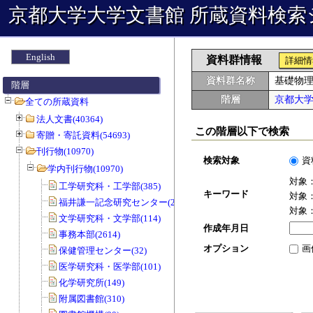
京都大学大学文書館 所蔵資料検索
English
資料群情報
詳細情
資料群名称
基礎物
階層
階層
京都大
全ての所蔵資料
法人文書(40364)
この階層以下で検索
寄贈・寄託資料(54693)
刊行物(10970)
検索対象
資
学内刊行物(10970)
対象
工学研究科・工学部(385)
キーワード
対象
福井謙一記念研究センター(20)
対象
文学研究科・文学部(114)
作成年月日
事務本部(2614)
オプション
画
保健管理センター(32)
医学研究科・医学部(101)
化学研究所(149)
附属図書館(310)