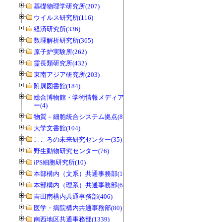
基礎物理学研究所(207)
ウイルス研究所(116)
経済研究所(336)
数理解析研究所(365)
原子炉実験所(262)
霊長類研究所(432)
東南アジア研究所(203)
附属図書館(184)
総合博物館・学術情報メディアセンタ
ー(4)
物質－細胞統合システム拠点(8)
大学文書館(104)
こころの未来研究センター(35)
野生動物研究センター(76)
iPS細胞研究所(10)
本部構内（文系）共通事務部(165)
本部構内（理系）共通事務部(646)
吉田南構内共通事務部(406)
医学・病院構内共通事務部(80)
南西地区共通事務部(1339)