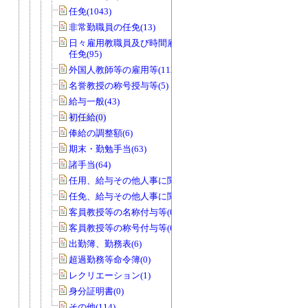
任免(1043)
非常勤職員の任免(13)
日々雇用教職員及び時間雇用教職員の
任免(95)
外国人教師等の雇用等(112)
名誉教授の称号授与等(5)
給与一般(43)
初任給(0)
俸給の調整額(6)
期末・勤勉手当(63)
諸手当(64)
任用、給与その他人事に関する調査(22)
任免、給与その他人事に関する調査(7)
客員教授等の名称付与等(0)
客員教授等の称号付与等(6)
出勤簿、勤務表(6)
超過勤務等命令簿(0)
レクリエーション(1)
身分証明書(0)
その他(114)