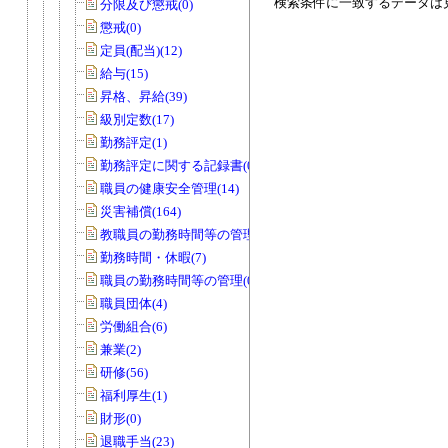
検索条件に一致するデータは
分限及び懲戒(0)
懲戒(0)
定員(配当)(12)
給与(15)
昇格、昇給(39)
級別定数(17)
勤務評定(1)
勤務評定に関する記録書(0)
職員の健康安全管理(14)
災害補償(164)
教職員の勤務時間等の管理(27)
勤務時間・休暇(7)
職員の勤務時間等の管理(0)
職員団体(4)
労働組合(6)
兼業(2)
研修(56)
福利厚生(1)
財形(0)
退職手当(23)