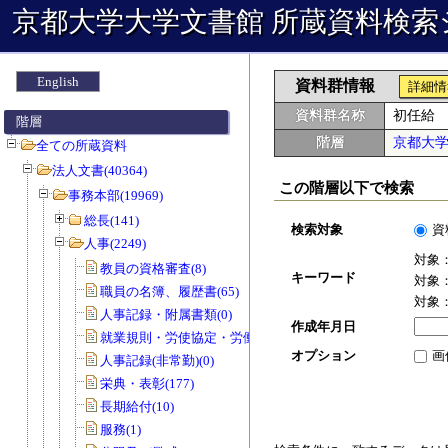
京都大学大学文書館 所蔵資料検索
English
資料群情報
詳細情
資料群名称
初任給
階層
階層
京都大
全ての所蔵資料
法人文書(40364)
この階層以下で検索
事務本部(19969)
総長(141)
検索対象
資
人事(2249)
対象
教員の資格審査(8)
キーワード
対象
職員の名簿、履歴書(65)
対象
人事記録・附属書類(0)
作成年月日
就業規則・労使協定・労働協約(0)
オプション
画
人事記録(非常勤)(0)
栄典・表彰(177)
長期給付(10)
服務(1)