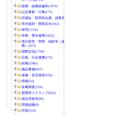
総務・組織改編等(1974)
記念事業・行事(273)
評議会・部局長会議、諸委員会等(1466)
学内規則・関係法令(162)
研究(1214)
学務・厚生補導(1625)
受託研究・寄附・知財等（産官学連
携）(413)
国際交流(1704)
広報・社会連携(270)
財務(5386)
施設整備(967)
保健・安全保持(556)
情報(54)
各種調査(229)
新聞等スクラップ(842)
併設学校等(86)
関連組織(0)
外部(319)