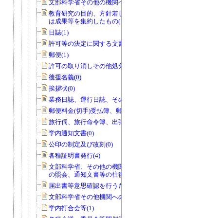
文部科学省その他の機関への報告等(74)
教育研究の目的、方針若しくは計画又
は成果等を集約したもの(14)
日誌(1)
許可等の決定に関する文書(0)
郵便(1)
許可の取り消しその他処分(0)
後援名義(0)
挨拶状(0)
業務日誌、運行日誌、その他日誌(11)
郵便料金(切手)受払簿、郵便物発送控(0)
旅行伺、旅行命令簿、出張報告書(1)
学内通知文書(0)
公印の制定及び改刻(0)
各種証明書発行(4)
文部科学省、その他の機関、個人から
の照会、通知文書等の往復文書(2)
届出書等意思確認を行うためのもの(0)
文部科学省その他機関への報告等(0)
学内打合会等(1)