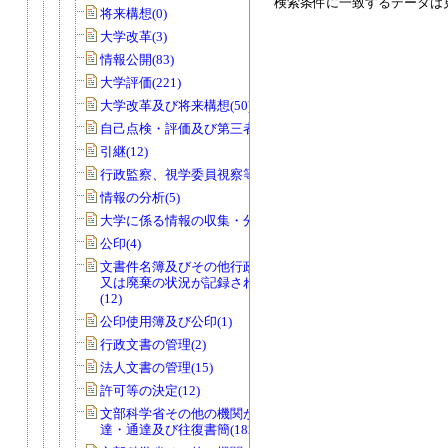
検索条件に一致するデータは
将来構想(0)
大学改革(3)
情報公開(83)
大学評価(221)
大学改革及び将来構想(50)
自己点検・評価及び第三者評価(5)
引継(12)
行政監察、視学委員視察等(56)
情報の分析(5)
大学に係る情報の収集・分析(0)
公印(4)
文書件名簿及びその他行政文書の取得
又は廃棄の状況が記録されているもの
(12)
公印使用簿及び公印(1)
行政文書の管理(2)
法人文書の管理(15)
許可等の決定(12)
文部科学省その他の機関からの諸令
達・通達及び往復書簡(182)