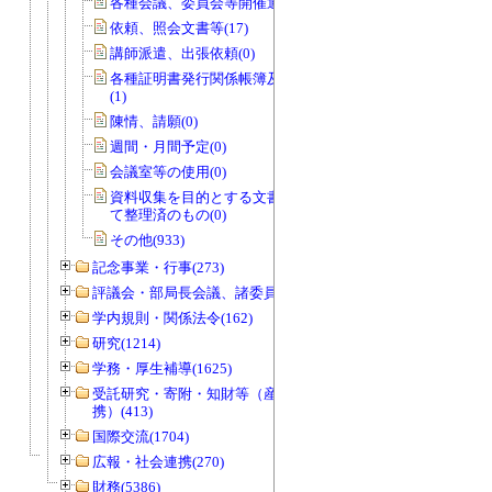
各種会議、委員会等開催通知書(0)
依頼、照会文書等(17)
講師派遣、出張依頼(0)
各種証明書発行関係帳簿及び関係書類
(1)
陳情、請願(0)
週間・月間予定(0)
会議室等の使用(0)
資料収集を目的とする文書で資料とし
て整理済のもの(0)
その他(933)
記念事業・行事(273)
評議会・部局長会議、諸委員会等(1466)
学内規則・関係法令(162)
研究(1214)
学務・厚生補導(1625)
受託研究・寄附・知財等（産官学連
携）(413)
国際交流(1704)
広報・社会連携(270)
財務(5386)