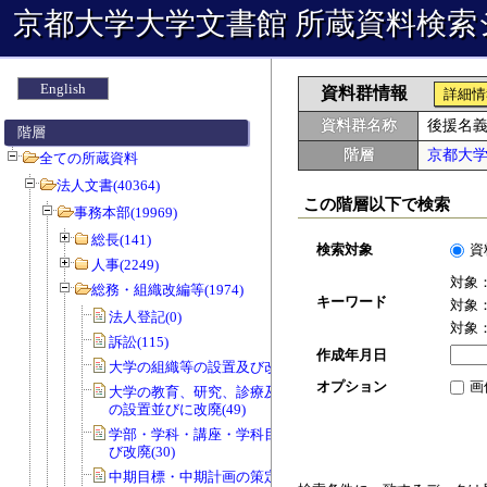
京都大学大学文書館 所蔵資料検索
English
資料群情報
詳細情
資料群名称
後援名
階層
階層
京都大
全ての所蔵資料
法人文書(40364)
この階層以下で検索
事務本部(19969)
総長(141)
検索対象
資
人事(2249)
対象
総務・組織改編等(1974)
キーワード
対象
法人登記(0)
対象
訴訟(115)
作成年月日
大学の組織等の設置及び改廃(57)
オプション
画
大学の教育、研究、診療及び事務組織
の設置並びに改廃(49)
学部・学科・講座・学科目等の設置及
び改廃(30)
中期目標・中期計画の策定(0)