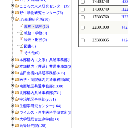
17B03748
H
こころの未来研究センター(35)
17B03749
H2
野生動物研究センター(76)
17B03760
H
iPS細胞研究所(10)
庶務・総務(10)
22B01038
Ｈ
教務・学務(0)
経理・財務(0)
23B03035
Ｈ
図書(0)
その他(0)
本部構内（文系）共通事務部(165)
本部構内（理系）共通事務部(646)
吉田南構内共通事務部(406)
医学・病院構内共通事務部(80)
南西地区共通事務部(1339)
北部構内共通事務部(731)
宇治地区事務部(2081)
生態学研究センター(164)
ウイルス・再生医科学研究所(34)
大学院総合生存学館(33)
高等研究院(128)