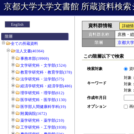
京都大学大学文書館 所蔵資料検索
English
資料群情報
詳細情
資料群名称
庶務・
階層
階層
京都大
全ての所蔵資料
法人文書(40364)
この階層以下で検索
事務本部(19969)
文学研究科・文学部(1524)
検索対象
資
教育学研究科・教育学部(378)
対象
法学研究科・法学部(575)
キーワード
対象
経済学研究科・経済学部(486)
対象
理学研究科・理学部(612)
作成年月日
医学研究科・医学部(1130)
オプション
画
医学部人間健康科学科(19)
附属病院(1672)
薬学研究科・薬学部(210)
工学研究科・工学部(1938)