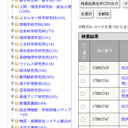
農学研究科・農学部(736)
検索結果全件CSV出力
チ
人間・環境学研究科・総合人間学部
(1206)
全選択
全解除
エネルギー科学研究科(319)
情報学研究科(280)
10件のレコードが見つかりまし
生命科学研究科(275)
検索結果
地球環境学堂(141)
人文科学研究所(214)
出
力
再生医科学研究所(212)
識別番号
選
基礎物理学研究所(207)
択
ウイルス研究所(116)
15B02529
H2
経済研究所(336)
数理解析研究所(365)
H
17B03741
他
原子炉実験所(262)
霊長類研究所(432)
2
17B03743
究
東南アジア研究所(203)
附属図書館(184)
17B03745
H
総合博物館・学術情報メディアセンタ
ー(4)
17B03747
所
物質－細胞統合システム拠点(8)
大学文書館(104)