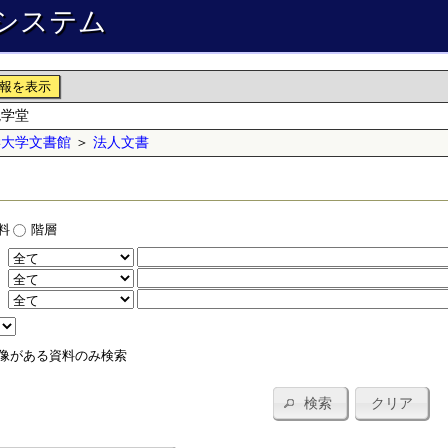
システム
報を表示
境学堂
学大学文書館
＞
法人文書
料
階層
：
：
：
像がある資料のみ検索
検索
クリア