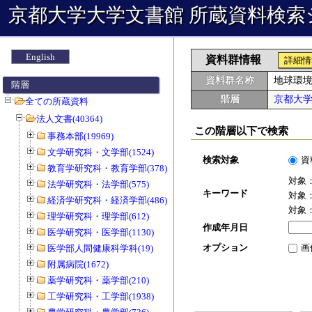
京都大学大学文書館 所蔵資料検索
English
資料群情報
詳細情
資料群名称
地球環
階層
階層
京都大
全ての所蔵資料
法人文書(40364)
この階層以下で検索
事務本部(19969)
文学研究科・文学部(1524)
検索対象
資
教育学研究科・教育学部(378)
対象
法学研究科・法学部(575)
キーワード
対象
経済学研究科・経済学部(486)
対象
理学研究科・理学部(612)
作成年月日
医学研究科・医学部(1130)
オプション
画
医学部人間健康科学科(19)
附属病院(1672)
薬学研究科・薬学部(210)
工学研究科・工学部(1938)