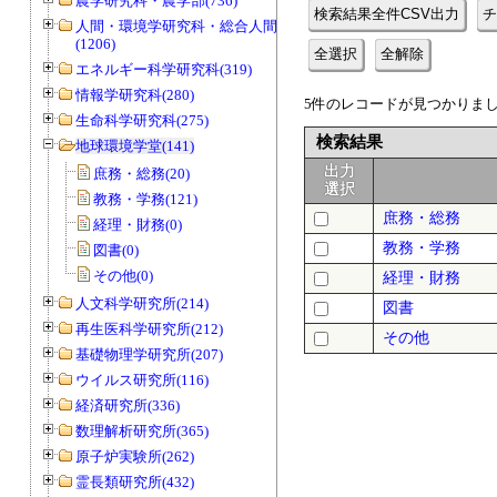
農学研究科・農学部(736)
検索結果全件CSV出力
チ
人間・環境学研究科・総合人間学部
(1206)
全選択
全解除
エネルギー科学研究科(319)
情報学研究科(280)
5件のレコードが見つかりました
生命科学研究科(275)
検索結果
地球環境学堂(141)
出力
庶務・総務(20)
選択
教務・学務(121)
庶務・総務
経理・財務(0)
教務・学務
図書(0)
その他(0)
経理・財務
人文科学研究所(214)
図書
再生医科学研究所(212)
その他
基礎物理学研究所(207)
ウイルス研究所(116)
経済研究所(336)
数理解析研究所(365)
原子炉実験所(262)
霊長類研究所(432)