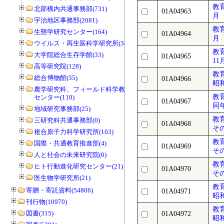
教
北部構内共通事務部(731)
01A04963
月
宇治地区事務部(2081)
教
生態学研究センター(164)
01A04964
月
ウイルス・再生医科学研究所(34)
教
大学院総合生存学館(33)
01A04965
11
高等研究院(128)
教
総合博物館(35)
01A04966
昭和
農学研究科、フィールド科学教育研究
教
センター(110)
01A04967
同
地域研究事務部(25)
教
三研究科共通事務部(0)
01A04968
そ
複合原子力科学研究所(103)
教
国際・共通教育推進部(4)
01A04969
そ
人と社会の未来研究院(0)
教
ヒト行動進化研究センター(21)
01A04970
そ
医生物学研究所(21)
教
寄贈・寄託資料(54806)
01A04971
昭和
刊行物(10970)
教
図書(315)
01A04972
昭和