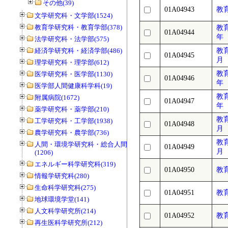
その他(39)
01A04943
教
文学研究科・文学部(1524)
教育学研究科・教育学部(378)
教
01A04944
年
法学研究科・法学部(575)
経済学研究科・経済学部(486)
教
01A04945
月
理学研究科・理学部(612)
教
医学研究科・医学部(1130)
01A04946
年
医学部人間健康科学科(19)
教
附属病院(1672)
01A04947
年
薬学研究科・薬学部(210)
教
工学研究科・工学部(1938)
01A04948
月
農学研究科・農学部(736)
教
人間・環境学研究科・総合人間学部
01A04949
月
(1206)
エネルギー科学研究科(319)
01A04950
教
情報学研究科(280)
生命科学研究科(275)
01A04951
教
地球環境学堂(141)
人文科学研究所(214)
01A04952
教
再生医科学研究所(212)