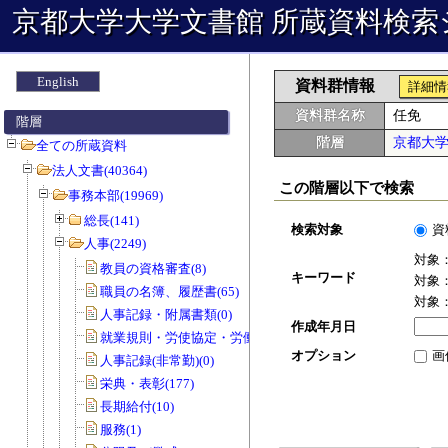
京都大学大学文書館 所蔵資料検索
English
資料群情報
詳細情
資料群名称
任免
階層
階層
京都大
全ての所蔵資料
法人文書(40364)
この階層以下で検索
事務本部(19969)
総長(141)
検索対象
資
人事(2249)
対象
教員の資格審査(8)
キーワード
対象
職員の名簿、履歴書(65)
対象
人事記録・附属書類(0)
作成年月日
就業規則・労使協定・労働協約(0)
オプション
画
人事記録(非常勤)(0)
栄典・表彰(177)
長期給付(10)
服務(1)