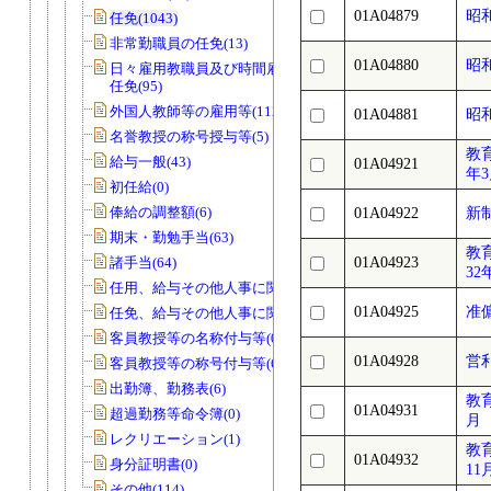
01A04879
昭
任免(1043)
非常勤職員の任免(13)
01A04880
昭
日々雇用教職員及び時間雇用教職員の
任免(95)
外国人教師等の雇用等(112)
01A04881
昭
名誉教授の称号授与等(5)
教
給与一般(43)
01A04921
年
初任給(0)
俸給の調整額(6)
01A04922
新
期末・勤勉手当(63)
教
諸手当(64)
01A04923
32
任用、給与その他人事に関する調査(22)
01A04925
准
任免、給与その他人事に関する調査(7)
客員教授等の名称付与等(0)
01A04928
営
客員教授等の称号付与等(6)
出勤簿、勤務表(6)
教
01A04931
超過勤務等命令簿(0)
月
レクリエーション(1)
教
01A04932
身分証明書(0)
11
その他(114)