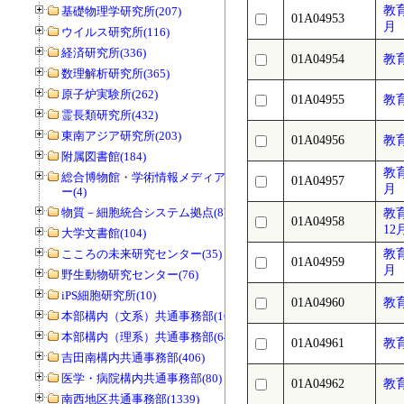
教
基礎物理学研究所(207)
01A04953
月
ウイルス研究所(116)
経済研究所(336)
01A04954
教
数理解析研究所(365)
原子炉実験所(262)
01A04955
教
霊長類研究所(432)
東南アジア研究所(203)
01A04956
教
附属図書館(184)
教
総合博物館・学術情報メディアセンタ
01A04957
月
ー(4)
物質－細胞統合システム拠点(8)
教
01A04958
12
大学文書館(104)
こころの未来研究センター(35)
教
01A04959
月
野生動物研究センター(76)
iPS細胞研究所(10)
01A04960
教
本部構内（文系）共通事務部(165)
本部構内（理系）共通事務部(646)
01A04961
教
吉田南構内共通事務部(406)
医学・病院構内共通事務部(80)
01A04962
教
南西地区共通事務部(1339)