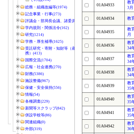
教
01A04933
総務・組織改編等(1974)
3月
記念事業・行事(273)
01A04934
教
評議会・部局長会議、諸委員会等(1466)
学内規則・関係法令(162)
教
01A04935
研究(1214)
月
学務・厚生補導(1625)
教
01A04936
34
受託研究・寄附・知財等（産官学連
携）(413)
教
01A04937
国際交流(1704)
34
広報・社会連携(270)
教
01A04938
財務(5386)
34
施設整備(967)
教
01A04939
保健・安全保持(556)
35
情報(54)
教
01A04940
各種調査(229)
35
新聞等スクラップ(842)
教
01A04941
併設学校等(86)
35
関連組織(0)
教
01A04942
外部(319)
36