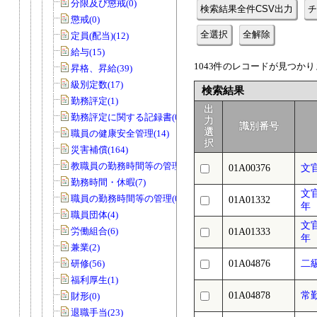
分限及び懲戒(0)
検索結果全件CSV出力
チ
懲戒(0)
全選択
全解除
定員(配当)(12)
給与(15)
1043件のレコードが見つかりま
昇格、昇給(39)
級別定数(17)
検索結果
勤務評定(1)
出
勤務評定に関する記録書(0)
力
識別番号
選
職員の健康安全管理(14)
択
災害補償(164)
教職員の勤務時間等の管理(27)
01A00376
文
勤務時間・休暇(7)
文
職員の勤務時間等の管理(0)
01A01332
年
職員団体(4)
文
労働組合(6)
01A01333
年
兼業(2)
研修(56)
01A04876
二
福利厚生(1)
01A04878
常
財形(0)
退職手当(23)