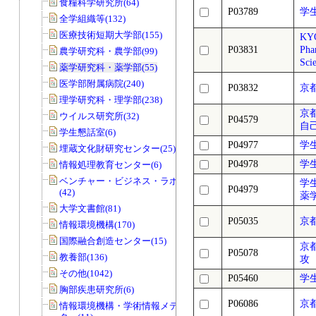
食糧科学研究所(64)
P03789
学
全学組織等(132)
医療技術短期大学部(155)
KYO
P03831
Pha
農学研究科・農学部(99)
Sci
薬学研究科・薬学部(55)
医学部附属病院(240)
P03832
京
理学研究科・理学部(238)
京
ウイルス研究所(32)
P04579
自
学生懇話室(6)
P04977
学
埋蔵文化財研究センター(25)
P04978
学
情報処理教育センター(6)
ベンチャー・ビジネス・ラボラトリー
学
P04979
(42)
薬
大学文書館(81)
P05035
京
情報環境機構(170)
国際融合創造センター(15)
京
P05078
教養部(136)
攻 
その他(1042)
P05460
学
胸部疾患研究所(6)
P06086
京
情報環境機構・学術情報メディアセン