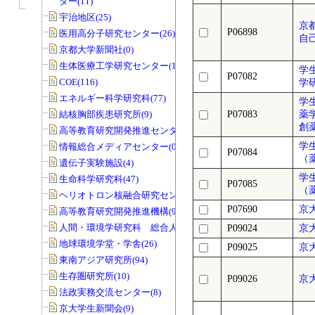
ター(11)
宇治地区(25)
京
P06898
医用高分子研究センター(26)
自
京都大学新聞社(0)
生体医療工学研究センター(19)
学
P07082
COE(116)
学
エネルギー科学研究科(77)
学
結核胸部疾患研究所(9)
P07083
薬
創
高等教育研究開発推進センター(68)
学
情報総合メディアセンター(0)
P07084
（
遺伝子実験施設(4)
学
生命科学研究科(47)
P07085
（
ヘリオトロン核融合研究センター(8)
P07690
京
高等教育研究開発推進機構(99)
人間・環境学研究科 総合人間学部(28)
P09024
京
地球環境学堂・学舎(26)
P09025
京
東南アジア研究所(94)
生存圏研究所(10)
P09026
京
法政実務交流センター(8)
京大学生新聞会(9)