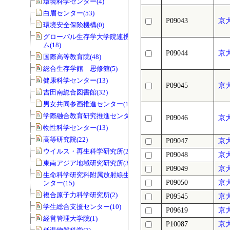
環境科学センター(4)
白眉センター(53)
P09043
京
環境安全保険機構(0)
グローバル生存学大学院連携プログラ
ム(18)
P09044
京
国際高等教育院(48)
総合生存学館 思修館(5)
健康科学センター(13)
P09045
京
吉田南総合図書館(32)
男女共同参画推進センター(141)
学際融合教育研究推進センター(11)
P09046
京
物性科学センター(13)
高等研究院(22)
P09047
京
ウイルス・再生科学研究所(29)
P09048
京
東南アジア地域研究研究所(3)
P09049
京
生命科学研究科附属放射線生物研究セ
P09050
京
ンター(15)
複合原子力科学研究所(2)
P09545
京
学生総合支援センター(10)
P09619
京
経営管理大学院(1)
P10087
京