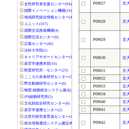
P09027
京
女性研究者支援センター(94)
国際イノベーション機構(10)
地域研究統合情報センター(40)
P09028
京
ユニット(107)
国際交流推進機構(4)
国際交流センター(6)
P09029
京
広報センター(46)
法科大学院(1)
キャリアサポートセンター(1)
P09030
京
産官学連携本部(10)
附置研究所・センター(25)
P09031
京
こころの未来研究センター(33)
P09032
京
野生動物研究センター(9)
P09033
京
物質-細胞統合システム拠点(40)
P09034
京
iPS細胞研究所(5)
P09040
京
文化財総合研究センター(6)
P09041
京
産官学連携センター(2)
次世代研究者育成センター(1)
P09042
京
統合情報通信システム建設本部(1)