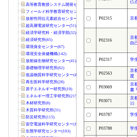
己
高等教育教授システム開発センター(32)
フィールド科学教育研究センター(169)
P02315
京
放射性同位元素総合センター(83)
超高層電波研究センター(51)
経済学研究科・経済学部(32)
京
経済研究所(65)
P02316
自
環境保全センター(67)
環境安全保健機構(142)
P02317
学
放射線生物研究センター(41)
基礎物理学研究所(62)
京
P02563
低温物質科学研究センター(45)
度
再生医科学研究所(28)
京
P03069
原子エネルギー研究所(19)
書 
エネルギー理工学研究所(215)
京
P03071
木材研究所(8)
15
木質科学研究所(31)
P03787
学
防災研究所(115)
宙空電波科学研究センター(11)
P03788
学
生態学研究センター(103)