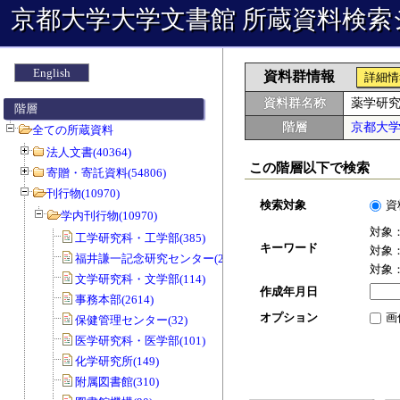
京都大学大学文書館 所蔵資料検索
English
資料群情報
詳細情
資料群名称
薬学研
階層
階層
京都大
全ての所蔵資料
法人文書(40364)
この階層以下で検索
寄贈・寄託資料(54806)
刊行物(10970)
検索対象
資
学内刊行物(10970)
対象
工学研究科・工学部(385)
キーワード
対象
福井謙一記念研究センター(20)
対象
文学研究科・文学部(114)
作成年月日
事務本部(2614)
オプション
画
保健管理センター(32)
医学研究科・医学部(101)
化学研究所(149)
附属図書館(310)