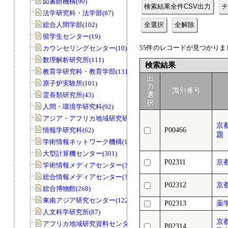
図書館機構(90)
検索結果全件CSV出力
チ
法学研究科・法学部(87)
総合人間学部(102)
全選択
全解除
留学生センター(19)
55件のレコードが見つかりまし
カウンセリングセンター(10)
数理解析研究所(111)
検索結果
教育学研究科・教育学部(131)
出
原子炉実験所(101)
力
識別番号
霊長類研究所(43)
選
択
人間・環境学研究科(92)
アジア・アフリカ地域研究研究科(33)
京
情報学研究科(62)
P00466
題
学術情報ネットワーク機構(11)
大型計算機センター(301)
P02311
京
学術情報メディアセンター(39)
総合情報メディアセンター(33)
P02312
京
総合博物館(268)
東南アジア研究センター(122)
P02313
薬
人文科学研究所(87)
京
アフリカ地域研究資料センター(79)
P02314