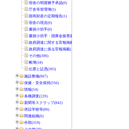
宿舎の明渡猶予承認(0)
庁舎等管理簿(5)
国有財産の定期報告(1)
宿舎の現況(0)
書損小切手(0)
書損小切手・国庫金振替書(0)
政府調達に関する官報掲載(0)
政府調達に係る官報掲載(1)
その他(306)
帳簿(34)
伝票と証憑(393)
施設整備(967)
保健・安全保持(556)
情報(54)
各種調査(229)
新聞等スクラップ(842)
併設学校等(86)
関連組織(0)
外部(319)