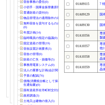
宿舎事務の委任(0)
01A09115
7 
小切手・国庫金振替書原符(1)
普通財産の貸付(0)
01A09129
国
物品管理法の適用除外の承認(1)
無料宿舎を貸与するものの指定の協議
01A09130
国
(0)
年度計画(14)
専
01A10356
製
臨時職員の指定の協議(0)
固定資産の管理(19)
専
01A10357
他
宿舎設置計画要求(3)
宿舎の管理(0)
専
01A10358
晶
財産の亡失・損傷等(5)
事務用電算システム(0)
専
01A10359
晶
法人の重要な計画(会計関係)(0)
予算の配賦(76)
債権(消費税台帳として保存する債権発
生通知書)(0)
国有資産所在市町村交付金(1)
政府調達(3)
土地又は建物の借入(5)