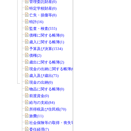
管理委託財産(0)
特定学校財産(0)
亡失・損傷等(8)
特許(16)
監査・検査(555)
債権に関する帳簿(0)
歳入に関する帳簿(1)
予算及び決算(1534)
債権(2)
歳出に関する帳簿(2)
現金の出納に関する帳簿(0)
歳入及び歳出(75)
現金の出納(0)
物品に関する帳簿(0)
前渡資金(0)
給与の支給(84)
所得税及び住民税(70)
旅費(11)
社会保険等の取得・喪失等(0)
委任経理(7)