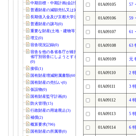
中期目標・中期計画(会計関係)(0)
01A09105
57
普通財産の減額売払又は減額貸付(0)
長期借入金及び京都大学法人債(0)
01A09106
59
普通財産の譲与(0)
重要な財産(土地・建物等)(0)
01A09107
61
埋立(0)
宿舎現況記録(0)
01A09108
63
宿舎を他の各省各庁が維持管理を行う
省庁別宿舎にしようとする場合のもの
01A09109
元
(0)
接収(1)
01A09110
2 
国有財産増減附属書類(60)
国有財産の売払い(0)
01A09111
3 
仮設物(0)
国有財産監守計画(8)
01A09112
4 
防火管理(15)
行政財産の用途廃止(3)
01A09113
5 
補償(2)
概算要求(796)
01A09114
6 
国有財産の所属替(0)