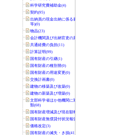
科学研究費補助金(4)
契約(95)
出納員の現金出納に係る書類(交付伝票
等)(0)
物品(23)
会計機関及び出納官吏の異動(0)
共通経費の負担(11)
計算証明(99)
国有財産の引継(1)
国有財産の種別替(0)
国有財産の用途変更(0)
交換計画書(0)
建物の移築及び改築(0)
建物の新築及び増築(0)
文部科学省ほか他機関に対する報告書
類(68)
国有財産増減及び現在額報告書(32)
国有財産無償貸付状況報告書(0)
価格改定(3)
国有財産の滅失・き損(41)