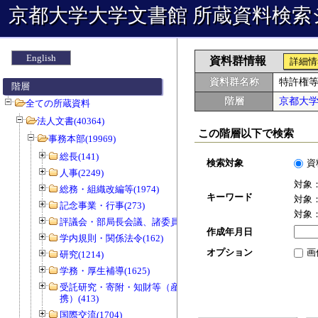
京都大学大学文書館 所蔵資料検索
English
資料群情報
詳細情
資料群名称
特許権
階層
階層
京都大
全ての所蔵資料
法人文書(40364)
この階層以下で検索
事務本部(19969)
総長(141)
検索対象
資
人事(2249)
対象
総務・組織改編等(1974)
キーワード
対象
記念事業・行事(273)
対象
評議会・部局長会議、諸委員会等(1466)
作成年月日
学内規則・関係法令(162)
オプション
画
研究(1214)
学務・厚生補導(1625)
受託研究・寄附・知財等（産官学連
携）(413)
国際交流(1704)