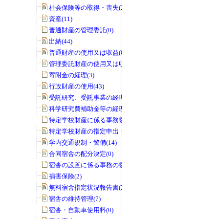
社会保険等の取得・喪失(25)
資産(11)
普通財産の管理委託(0)
出納(44)
普通財産の使用又は収益(0)
管理委託財産の使用又は収益(0)
寄附金の経理(3)
行政財産の使用(43)
受託研究、受託事業の経理(12)
科学研究費補助金等の経理(5)
特定学校財産に係る事務委任の承認(0)
特定学校財産の指定申出・協議(0)
学内交通規制・警備(14)
合同宿舎の配分決定(0)
宿舎の設置に係る事務の委任(0)
損害保険(2)
無料宿舎指定状況報告書(2)
宿舎の維持管理(7)
宿舎・自動車使用料(0)