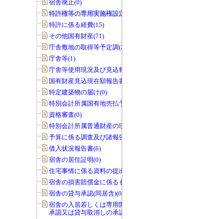
宿舎廃止(0)
特許権等の専用実施権設定(22)
特許に係る経費(15)
その他国有財産(71)
庁舎敷地の取得等予定調(22)
庁舎等(1)
庁舎等使用現況及び見込報告書(0)
国有財産見込現在額報告書(1)
特定建築物の届け(0)
特別会計所属国有地売払予定調(0)
資格審査(0)
特別会計所属普通財産の現況調査(0)
予算に係る調査及び諸報告(286)
借入状況報告書(6)
宿舎の居住証明(0)
住宅事情に係る資料の提出(3)
宿舎の損害賠償金に係るもの(0)
宿舎の貸与承認(同居含)(0)
宿舎の入居若しくは専用開始の延期の
承認又は貸与取消しの承認(0)