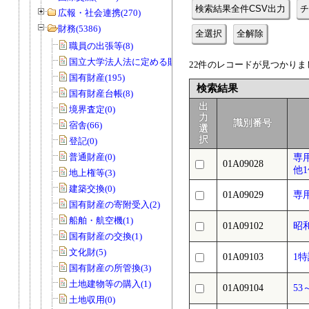
検索結果全件CSV出力
チ
広報・社会連携(270)
財務(5386)
全選択
全解除
職員の出張等(8)
国立大学法人法に定める財務諸表等(3)
22件のレコードが見つかりまし
国有財産(195)
検索結果
国有財産台帳(8)
出
境界査定(0)
力
識別番号
宿舎(66)
選
択
登記(0)
普通財産(0)
専
01A09028
他
地上権等(3)
建築交換(0)
01A09029
専
国有財産の寄附受入(2)
船舶・航空機(1)
01A09102
昭
国有財産の交換(1)
文化財(5)
01A09103
1
国有財産の所管換(3)
土地建物等の購入(1)
01A09104
53
土地収用(0)