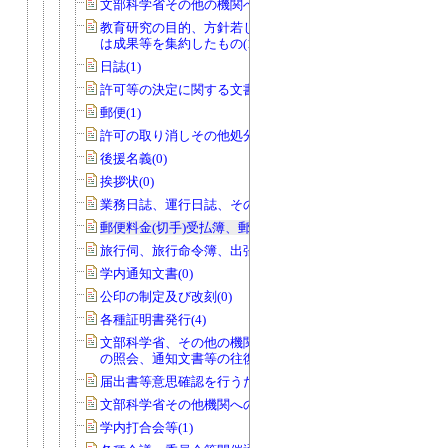
文部科学省その他の機関への報告等(74)
教育研究の目的、方針若しくは計画又
は成果等を集約したもの(14)
日誌(1)
許可等の決定に関する文書(0)
郵便(1)
許可の取り消しその他処分(0)
後援名義(0)
挨拶状(0)
業務日誌、運行日誌、その他日誌(11)
郵便料金(切手)受払簿、郵便物発送控(0)
旅行伺、旅行命令簿、出張報告書(1)
学内通知文書(0)
公印の制定及び改刻(0)
各種証明書発行(4)
文部科学省、その他の機関、個人から
の照会、通知文書等の往復文書(2)
届出書等意思確認を行うためのもの(0)
文部科学省その他機関への報告等(0)
学内打合会等(1)