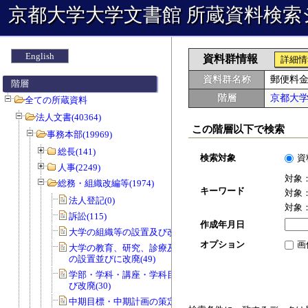
京都大学大学文書館 所蔵資料検索
English
資料群情報
詳細情
資料群名称
郵便料金
階層
階層
京都大
全ての所蔵資料
法人文書(40364)
この階層以下で検索
事務本部(19969)
総長(141)
検索対象
資
人事(2249)
対象
総務・組織改編等(1974)
キーワード
対象
法人登記(0)
対象
訴訟(115)
作成年月日
大学の組織等の設置及び改廃(57)
オプション
画
大学の教育、研究、診療及び事務組織
の設置並びに改廃(49)
学部・学科・講座・学科目等の設置及
び改廃(30)
中期目標・中期計画の策定(0)