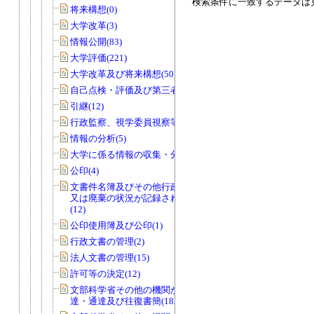
検索条件に一致するデータは
将来構想(0)
大学改革(3)
情報公開(83)
大学評価(221)
大学改革及び将来構想(50)
自己点検・評価及び第三者評価(5)
引継(12)
行政監察、視学委員視察等(56)
情報の分析(5)
大学に係る情報の収集・分析(0)
公印(4)
文書件名簿及びその他行政文書の取得
又は廃棄の状況が記録されているもの
(12)
公印使用簿及び公印(1)
行政文書の管理(2)
法人文書の管理(15)
許可等の決定(12)
文部科学省その他の機関からの諸令
達・通達及び往復書簡(182)