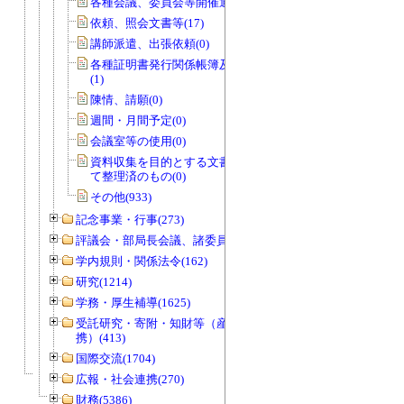
各種会議、委員会等開催通知書(0)
依頼、照会文書等(17)
講師派遣、出張依頼(0)
各種証明書発行関係帳簿及び関係書類
(1)
陳情、請願(0)
週間・月間予定(0)
会議室等の使用(0)
資料収集を目的とする文書で資料とし
て整理済のもの(0)
その他(933)
記念事業・行事(273)
評議会・部局長会議、諸委員会等(1466)
学内規則・関係法令(162)
研究(1214)
学務・厚生補導(1625)
受託研究・寄附・知財等（産官学連
携）(413)
国際交流(1704)
広報・社会連携(270)
財務(5386)