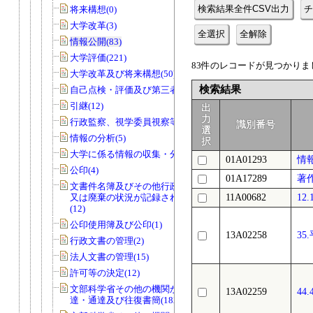
検索結果全件CSV出力
チ
将来構想(0)
大学改革(3)
全選択
全解除
情報公開(83)
大学評価(221)
83件のレコードが見つかりまし
大学改革及び将来構想(50)
検索結果
自己点検・評価及び第三者評価(5)
引継(12)
出
力
行政監察、視学委員視察等(56)
識別番号
選
情報の分析(5)
択
大学に係る情報の収集・分析(0)
01A01293
情
公印(4)
01A17289
著
文書件名簿及びその他行政文書の取得
又は廃棄の状況が記録されているもの
11A00682
12
(12)
公印使用簿及び公印(1)
13A02258
35
行政文書の管理(2)
法人文書の管理(15)
許可等の決定(12)
文部科学省その他の機関からの諸令
13A02259
44
達・通達及び往復書簡(182)