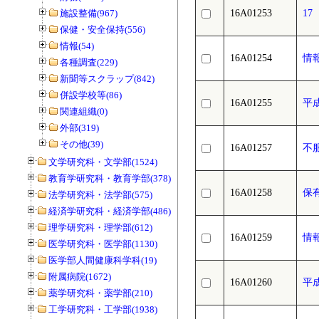
施設整備(967)
16A01253
1
保健・安全保持(556)
情報(54)
16A01254
情
各種調査(229)
新聞等スクラップ(842)
併設学校等(86)
16A01255
平
関連組織(0)
外部(319)
その他(39)
16A01257
不
文学研究科・文学部(1524)
教育学研究科・教育学部(378)
16A01258
保
法学研究科・法学部(575)
経済学研究科・経済学部(486)
理学研究科・理学部(612)
16A01259
情
医学研究科・医学部(1130)
医学部人間健康科学科(19)
附属病院(1672)
16A01260
平
薬学研究科・薬学部(210)
工学研究科・工学部(1938)