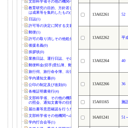
文部科学省その他の機関への報告等(74)
教育研究の目的、方針若しくは計画又
は成果等を集約したもの(14)
13A02261
5
日誌(1)
許可等の決定に関する文書(0)
郵便(1)
13A02262
平
許可の取り消しその他処分(0)
後援名義(0)
挨拶状(0)
業務日誌、運行日誌、その他日誌(11)
13A02264
4
郵便料金(切手)受払簿、郵便物発送控(0)
旅行伺、旅行命令簿、出張報告書(1)
学内通知文書(0)
13A02266
3
公印の制定及び改刻(0)
各種証明書発行(4)
文部科学省、その他の機関、個人から
15A01165
施
の照会、通知文書等の往復文書(2)
届出書等意思確認を行うためのもの(0)
文部科学省その他機関への報告等(0)
16A01241
5
学内打合会等(1)