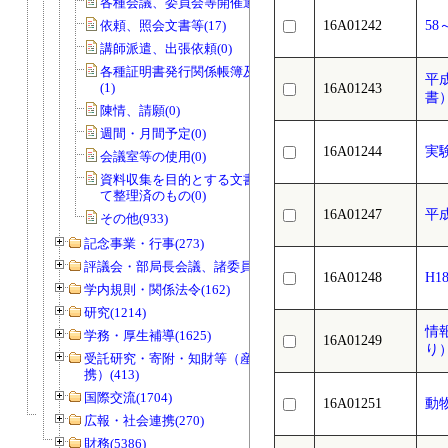
各種会議、委員会等開催通知書(0)
依頼、照会文書等(17)
16A01242
5
講師派遣、出張依頼(0)
各種証明書発行関係帳簿及び関係書類
平
(1)
16A01243
書）
陳情、請願(0)
週間・月間予定(0)
16A01244
実
会議室等の使用(0)
資料収集を目的とする文書で資料とし
て整理済のもの(0)
16A01247
平
その他(933)
記念事業・行事(273)
評議会・部局長会議、諸委員会等(1466)
16A01248
H
学内規則・関係法令(162)
研究(1214)
情
学務・厚生補導(1625)
16A01249
り
受託研究・寄附・知財等（産官学連
携）(413)
国際交流(1704)
16A01251
動
広報・社会連携(270)
財務(5386)