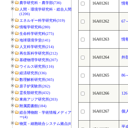
農学研究科・農学部(736)
16A01261
情
人間・環境学研究科・総合人間学部
(1206)
エネルギー科学研究科(319)
16A01262
6
情報学研究科(280)
生命科学研究科(275)
16A01263
情
地球環境学堂(141)
人文科学研究所(214)
再生医科学研究所(212)
16A01264
外
基礎物理学研究所(207)
ウイルス研究所(116)
経済研究所(336)
16A01265
8
数理解析研究所(365)
原子炉実験所(262)
霊長類研究所(432)
16A01266
1
東南アジア研究所(203)
附属図書館(184)
16A01267
個
総合博物館・学術情報メディアセンタ
ー(4)
物質－細胞統合システム拠点(8)
平