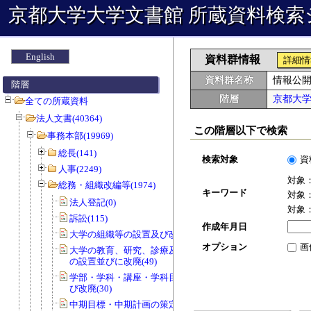
京都大学大学文書館 所蔵資料検索
English
資料群情報
詳細情
資料群名称
情報公
階層
階層
京都大
全ての所蔵資料
法人文書(40364)
この階層以下で検索
事務本部(19969)
総長(141)
検索対象
資
人事(2249)
対象
総務・組織改編等(1974)
キーワード
対象
法人登記(0)
対象
訴訟(115)
作成年月日
大学の組織等の設置及び改廃(57)
オプション
画
大学の教育、研究、診療及び事務組織
の設置並びに改廃(49)
学部・学科・講座・学科目等の設置及
び改廃(30)
中期目標・中期計画の策定(0)