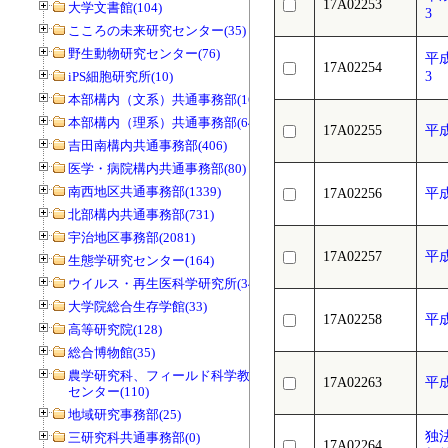
17A02253
大学文書館(104)
3
こころの未来研究センター(35)
野生動物研究センター(76)
平
17A02254
iPS細胞研究所(10)
3
本部構内（文系）共通事務部(165)
本部構内（理系）共通事務部(646)
17A02255
平
吉田南構内共通事務部(406)
医学・病院構内共通事務部(80)
南西地区共通事務部(1339)
17A02256
平
北部構内共通事務部(731)
宇治地区事務部(2081)
17A02257
平
生態学研究センター(164)
ウイルス・再生医科学研究所(34)
大学院総合生存学館(33)
17A02258
平
高等研究院(128)
総合博物館(35)
農学研究科、フィールド科学教育研究
17A02263
平
センター(110)
地域研究事務部(25)
独
三研究科共通事務部(0)
17A02264