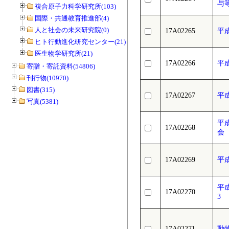
与
複合原子力科学研究所(103)
国際・共通教育推進部(4)
人と社会の未来研究院(0)
17A02265
平
ヒト行動進化研究センター(21)
医生物学研究所(21)
17A02266
平
寄贈・寄託資料(54806)
刊行物(10970)
図書(315)
17A02267
平
写真(5381)
平
17A02268
会
17A02269
平
平
17A02270
3
17A02271
動