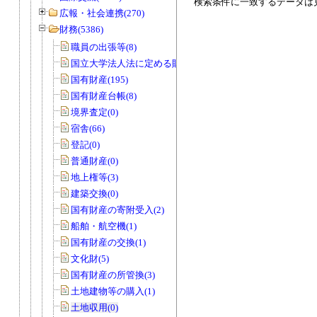
検索条件に一致するデータは
広報・社会連携(270)
財務(5386)
職員の出張等(8)
国立大学法人法に定める財務諸表等(3)
国有財産(195)
国有財産台帳(8)
境界査定(0)
宿舎(66)
登記(0)
普通財産(0)
地上権等(3)
建築交換(0)
国有財産の寄附受入(2)
船舶・航空機(1)
国有財産の交換(1)
文化財(5)
国有財産の所管換(3)
土地建物等の購入(1)
土地収用(0)