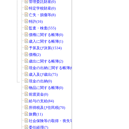
管理委託財産(0)
特定学校財産(0)
亡失・損傷等(8)
特許(16)
監査・検査(555)
債権に関する帳簿(0)
歳入に関する帳簿(1)
予算及び決算(1534)
債権(2)
歳出に関する帳簿(2)
現金の出納に関する帳簿(0)
歳入及び歳出(75)
現金の出納(0)
物品に関する帳簿(0)
前渡資金(0)
給与の支給(84)
所得税及び住民税(70)
旅費(11)
社会保険等の取得・喪失等(0)
委任経理(7)