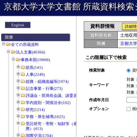
京都大学大学文書館 所蔵資料検索
English
資料群情報
詳細情
資料群名称
土地収
階層
階層
京都大
全ての所蔵資料
法人文書(40364)
この階層以下で検索
事務本部(19969)
総長(141)
検索対象
資
人事(2249)
対象
総務・組織改編等(1974)
キーワード
対象
記念事業・行事(273)
対象
評議会・部局長会議、諸委員会等(1466)
作成年月日
学内規則・関係法令(162)
オプション
画
研究(1214)
学務・厚生補導(1625)
受託研究・寄附・知財等（産官学連
携）(413)
国際交流(1704)