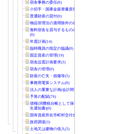
宿舎事務の委任(0)
小切手・国庫金振替書原符(1)
普通財産の貸付(0)
物品管理法の適用除外の承認(1)
無料宿舎を貸与するものの指定の協議
(0)
年度計画(14)
臨時職員の指定の協議(0)
固定資産の管理(19)
宿舎設置計画要求(3)
宿舎の管理(0)
財産の亡失・損傷等(5)
事務用電算システム(0)
法人の重要な計画(会計関係)(0)
予算の配賦(76)
債権(消費税台帳として保存する債権発
生通知書)(0)
国有資産所在市町村交付金(1)
政府調達(3)
土地又は建物の借入(5)