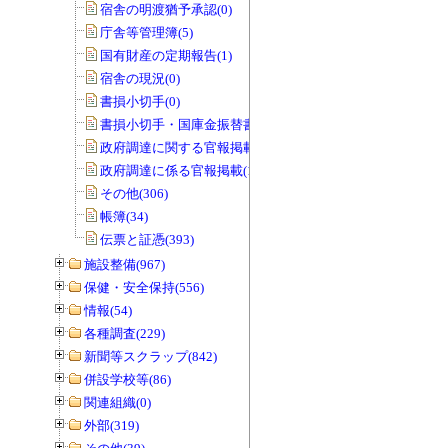
宿舎の明渡猶予承認(0)
庁舎等管理簿(5)
国有財産の定期報告(1)
宿舎の現況(0)
書損小切手(0)
書損小切手・国庫金振替書(0)
政府調達に関する官報掲載(0)
政府調達に係る官報掲載(1)
その他(306)
帳簿(34)
伝票と証憑(393)
施設整備(967)
保健・安全保持(556)
情報(54)
各種調査(229)
新聞等スクラップ(842)
併設学校等(86)
関連組織(0)
外部(319)