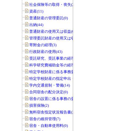
社会保険等の取得・喪失(25)
資産(11)
普通財産の管理委託(0)
出納(44)
普通財産の使用又は収益(0)
管理委託財産の使用又は収益(0)
寄附金の経理(3)
行政財産の使用(43)
受託研究、受託事業の経理(12)
科学研究費補助金等の経理(5)
特定学校財産に係る事務委任の承認(0)
特定学校財産の指定申出・協議(0)
学内交通規制・警備(14)
合同宿舎の配分決定(0)
宿舎の設置に係る事務の委任(0)
損害保険(2)
無料宿舎指定状況報告書(2)
宿舎の維持管理(7)
宿舎・自動車使用料(0)