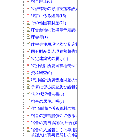
宿舎廃止(0)
特許権等の専用実施権設定(22)
特許に係る経費(15)
その他国有財産(71)
庁舎敷地の取得等予定調(22)
庁舎等(1)
庁舎等使用現況及び見込報告書(0)
国有財産見込現在額報告書(1)
特定建築物の届け(0)
特別会計所属国有地売払予定調(0)
資格審査(0)
特別会計所属普通財産の現況調査(0)
予算に係る調査及び諸報告(286)
借入状況報告書(6)
宿舎の居住証明(0)
住宅事情に係る資料の提出(3)
宿舎の損害賠償金に係るもの(0)
宿舎の貸与承認(同居含)(0)
宿舎の入居若しくは専用開始の延期の
承認又は貸与取消しの承認(0)