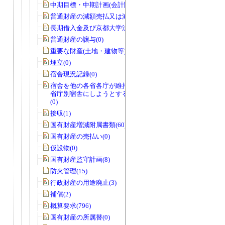
中期目標・中期計画(会計関係)(0)
普通財産の減額売払又は減額貸付(0)
長期借入金及び京都大学法人債(0)
普通財産の譲与(0)
重要な財産(土地・建物等)(0)
埋立(0)
宿舎現況記録(0)
宿舎を他の各省各庁が維持管理を行う
省庁別宿舎にしようとする場合のもの
(0)
接収(1)
国有財産増減附属書類(60)
国有財産の売払い(0)
仮設物(0)
国有財産監守計画(8)
防火管理(15)
行政財産の用途廃止(3)
補償(2)
概算要求(796)
国有財産の所属替(0)