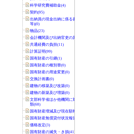
科学研究費補助金(4)
契約(95)
出納員の現金出納に係る書類(交付伝票
等)(0)
物品(23)
会計機関及び出納官吏の異動(0)
共通経費の負担(11)
計算証明(99)
国有財産の引継(1)
国有財産の種別替(0)
国有財産の用途変更(0)
交換計画書(0)
建物の移築及び改築(0)
建物の新築及び増築(0)
文部科学省ほか他機関に対する報告書
類(68)
国有財産増減及び現在額報告書(32)
国有財産無償貸付状況報告書(0)
価格改定(3)
国有財産の滅失・き損(41)