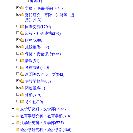
審査(1)
学務・厚生補導(1625)
受託研究・寄附・知財等（産官学連
携）(413)
国際交流(1704)
広報・社会連携(270)
財務(5386)
施設整備(967)
保健・安全保持(556)
情報(54)
各種調査(229)
新聞等スクラップ(842)
併設学校等(86)
関連組織(0)
外部(319)
その他(39)
文学研究科・文学部(1524)
教育学研究科・教育学部(378)
法学研究科・法学部(575)
経済学研究科・経済学部(486)