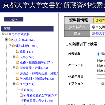
京都大学大学文書館 所蔵資料検索
English
資料群情報
詳細情
資料群名称
学生交
階層
階層
京都大
全ての所蔵資料
法人文書(40364)
この階層以下で検索
事務本部(19969)
総長(141)
検索対象
資
人事(2249)
対象
総務・組織改編等(1974)
キーワード
対象
記念事業・行事(273)
対象
評議会・部局長会議、諸委員会等(1466)
作成年月日
学内規則・関係法令(162)
オプション
画
研究(1214)
研究(0)
研究者総覧及び学術のデータベース(0)
研修員等の受入れ(60)