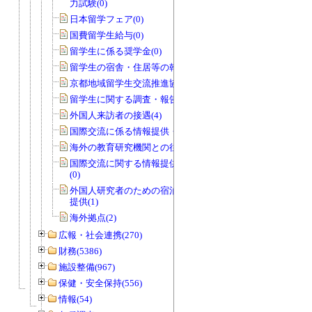
力試験(0)
日本留学フェア(0)
国費留学生給与(0)
留学生に係る奨学金(0)
留学生の宿舎・住居等の斡旋(0)
京都地域留学生交流推進協議会(0)
留学生に関する調査・報告等(1)
外国人来訪者の接遇(4)
国際交流に係る情報提供・広報活動(1)
海外の教育研究機関との往復文書(17)
国際交流に関する情報提供・広報活動
(0)
外国人研究者のための宿泊施設の情報
提供(1)
海外拠点(2)
広報・社会連携(270)
財務(5386)
施設整備(967)
保健・安全保持(556)
情報(54)