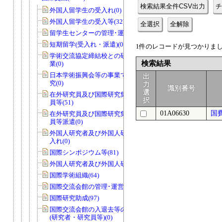
検索結果全件CSV出力
チ
外国人留学生の受入れ(0)
外国人留学生の受入等(32)
全選択
全解除
留学生センターの管理･運営(0)
短期留学(受入れ・派遣)(0)
1件のレコードが見つかりました
学術交流協定締結校との研究者交流事
検索結果
業(0)
日本学術振興会等の事業で国際協力研
出
究(0)
力
識別番号
選
在外研究員及び国際研究集会派遣研究
択
員等(51)
01A06630
国
在外研究員及び国際研究集会派遣研究
員等派遣(0)
外国人研究者及び外国人研究員等の受
入れ(0)
国際シンポジウム等(81)
外国人研究者及び外国人研究員等(47)
国際学術組織(64)
国際交流会館の管理･運営等(0)
国際研究助成(97)
国際交流会館の入退去等の届出・許可
(研究者・研究員等)(0)