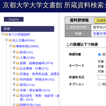
京都大学大学文書館 所蔵資料検索
English
資料群情報
詳細情
資料群名称
留学生
階層
階層
京都大
全ての所蔵資料
法人文書(40364)
この階層以下で検索
事務本部(19969)
総長(141)
検索対象
資
人事(2249)
対象
総務・組織改編等(1974)
キーワード
対象
記念事業・行事(273)
対象
評議会・部局長会議、諸委員会等(1466)
作成年月日
学内規則・関係法令(162)
オプション
画
研究(1214)
学務・厚生補導(1625)
受託研究・寄附・知財等（産官学連
携）(413)
国際交流(1704)