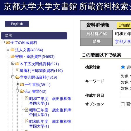
京都大学大学文書館 所蔵資料検索
English
資料群情報
詳細情
資料群名称
昭和五
階層
階層
京都大
全ての所蔵資料
法人文書(40364)
この階層以下で検索
寄贈・寄託資料(54693)
木下広次関係資料(971)
検索対象
資
鳥養利三郎関係資料(440)
対象
学友会関係資料(4319)
キーワード
対象
一件書類(3911)
対象
会計書類(43)
作成年月日
昭和二年度 歳出推算簿 会費 京都
帝国大学(1)
オプション
画
昭和三年度 歳出推算簿 会費 京都
帝国大学(1)
昭和四年度 歳出推算簿 会費 京都
帝国大学(1)