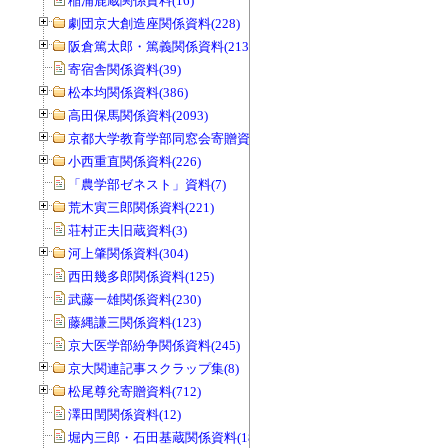
稲浦鹿蔵関係資料(16)
劇団京大創造座関係資料(228)
阪倉篤太郎・篤義関係資料(213)
寄宿舎関係資料(39)
松本均関係資料(386)
高田保馬関係資料(2093)
京都大学教育学部同窓会寄贈資料(963)
小西重直関係資料(226)
「農学部ゼネスト」資料(7)
荒木寅三郎関係資料(221)
荘村正夫旧蔵資料(3)
河上肇関係資料(304)
西田幾多郎関係資料(125)
武藤一雄関係資料(230)
藤縄謙三関係資料(123)
京大医学部紛争関係資料(245)
京大関連記事スクラップ集(8)
松尾尊兊寄贈資料(712)
澤田閏関係資料(12)
堀内三郎・石田基蔵関係資料(189)