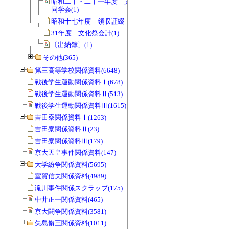
昭和二十・二十一年度 支払伝票綴
同学会(1)
昭和十七年度 領収証綴 同学会(1)
31年度 文化祭会計(1)
〔出納簿〕(1)
その他(365)
第三高等学校関係資料(6648)
戦後学生運動関係資料Ⅰ(678)
戦後学生運動関係資料Ⅱ(513)
戦後学生運動関係資料Ⅲ(1615)
吉田寮関係資料Ⅰ(1263)
吉田寮関係資料Ⅱ(23)
吉田寮関係資料Ⅲ(179)
京大天皇事件関係資料(147)
大学紛争関係資料(5695)
室賀信夫関係資料(4989)
滝川事件関係スクラップ(175)
中井正一関係資料(465)
京大闘争関係資料(3581)
矢島脩三関係資料(1011)