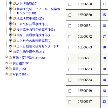
総合博物館(35)
16B06858
1
農学研究科、フィールド科学教育研究
センター(110)
16B06860
1
地域研究事務部(25)
三研究科共通事務部(0)
16B06871
18
複合原子力科学研究所(103)
国際・共通教育推進部(4)
16B06872
1
人と社会の未来研究院(0)
ヒト行動進化研究センター(21)
16B06873
18
医生物学研究所(21)
寄贈・寄託資料(54806)
16B06881
2
刊行物(10970)
図書(315)
16B06883
1
写真(5381)
16B06884
1
16B06949
1
17B06587
2