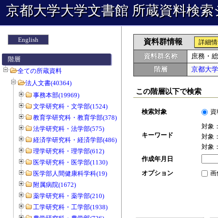
京都大学大学文書館 所蔵資料検索
English
資料群情報
詳細情
資料群名称
庶務・
階層
階層
京都大
全ての所蔵資料
法人文書(40364)
この階層以下で検索
事務本部(19969)
文学研究科・文学部(1524)
検索対象
資
教育学研究科・教育学部(378)
対象
法学研究科・法学部(575)
キーワード
対象
経済学研究科・経済学部(486)
対象
理学研究科・理学部(612)
作成年月日
医学研究科・医学部(1130)
オプション
画
医学部人間健康科学科(19)
附属病院(1672)
薬学研究科・薬学部(210)
工学研究科・工学部(1938)