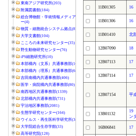
東南アジア研究所(203)
11B01305
16
附属図書館(184)
総合博物館・学術情報メディアセンタ
11B01306
1
ー(4)
物質－細胞統合システム拠点(8)
11B01410
北
大学文書館(104)
こころの未来研究センター(35)
12B07090
1
野生動物研究センター(76)
iPS細胞研究所(10)
12B07113
17
本部構内（文系）共通事務部(165)
本部構内（理系）共通事務部(646)
12B07114
17
吉田南構内共通事務部(406)
医学・病院構内共通事務部(80)
南西地区共通事務部(1339)
12B07154
平
北部構内共通事務部(731)
宇治地区事務部(2081)
1
生態学研究センター(164)
13B01132
ン
ウイルス・再生医科学研究所(34)
大学院総合生存学館(33)
16B06841
1
高等研究院(128)