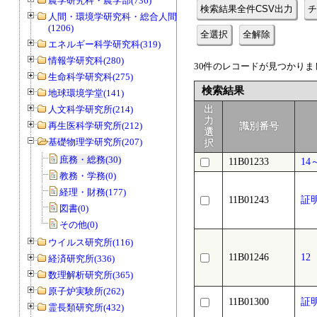
農学研究科・農学部(736)
検索結果全件CSV出力
チ
人間・環境学研究科・総合人間学部
(1206)
全選択
全解除
エネルギー科学研究科(319)
情報学研究科(280)
30件のレコードが見つかりまし
生命科学研究科(275)
検索結果
地球環境学堂(141)
人文科学研究所(214)
出
力
再生医科学研究所(212)
識別番号
選
基礎物理学研究所(207)
択
庶務・総務(30)
11B01233
1
教務・学務(0)
経理・財務(177)
11B01243
証
図書(0)
その他(0)
ウイルス研究所(116)
11B01246
1
経済研究所(336)
数理解析研究所(365)
原子炉実験所(262)
11B01300
証
霊長類研究所(432)