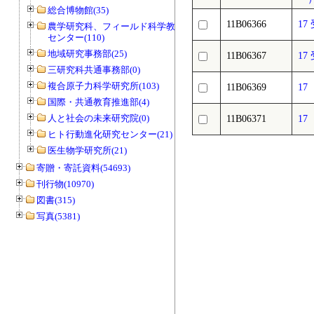
総合博物館(35)
11B06366
1
農学研究科、フィールド科学教育研究
センター(110)
地域研究事務部(25)
11B06367
17
三研究科共通事務部(0)
複合原子力科学研究所(103)
11B06369
1
国際・共通教育推進部(4)
人と社会の未来研究院(0)
11B06371
1
ヒト行動進化研究センター(21)
医生物学研究所(21)
寄贈・寄託資料(54693)
刊行物(10970)
図書(315)
写真(5381)