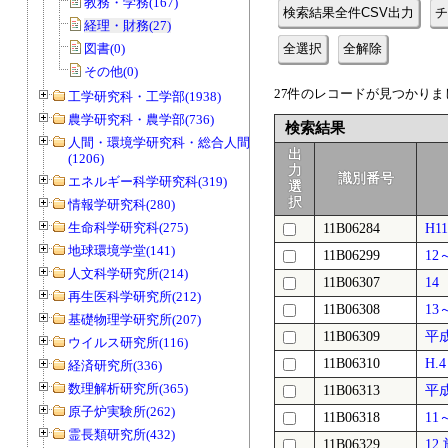
教務・学務(167)
検索結果全件CSV出力
チ
経理・財務(27)
図書(0)
全選択
全解除
その他(0)
27件のレコードが見つかりまし
工学研究科・工学部(1938)
農学研究科・農学部(736)
検索結果
人間・環境学研究科・総合人間学部
出
(1206)
力
識別番号
エネルギー科学研究科(319)
選
択
情報学研究科(280)
生命科学研究科(275)
11B06284
H1
地球環境学堂(141)
11B06299
1
人文科学研究所(214)
11B06307
1
再生医科学研究所(212)
11B06308
1
基礎物理学研究所(207)
11B06309
平
ウイルス研究所(116)
11B06310
H
経済研究所(336)
数理解析研究所(365)
11B06313
平
原子炉実験所(262)
11B06318
1
霊長類研究所(432)
11B06329
12