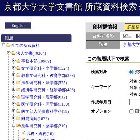
京都大学大学文書館 所蔵資料検索
English
資料群情報
詳細情
資料群名称
経理・
階層
階層
京都大
全ての所蔵資料
法人文書(40364)
この階層以下で検索
事務本部(19969)
文学研究科・文学部(1524)
検索対象
資
教育学研究科・教育学部(378)
対象
法学研究科・法学部(575)
キーワード
対象
経済学研究科・経済学部(486)
対象
理学研究科・理学部(612)
作成年月日
医学研究科・医学部(1130)
オプション
画
医学部人間健康科学科(19)
附属病院(1672)
薬学研究科・薬学部(210)
庶務・総務(16)