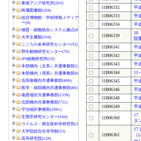
東南アジア研究所(203)
11B06332
平
附属図書館(184)
11B06333
平
総合博物館・学術情報メディアセンタ
ー(4)
11B06334
平
物質－細胞統合システム拠点(8)
1
11B06339
大学文書館(104)
院
こころの未来研究センター(35)
11B06341
平
野生動物研究センター(76)
11B06342
平
iPS細胞研究所(10)
11B06343
平
本部構内（文系）共通事務部(165)
11B06344
1
本部構内（理系）共通事務部(646)
吉田南構内共通事務部(406)
11B06345
平
医学・病院構内共通事務部(80)
11B06346
平
南西地区共通事務部(1339)
11B06348
平
北部構内共通事務部(731)
11B06349
平
宇治地区事務部(2081)
1
生態学研究センター(164)
11B06360
タ
ウイルス・再生医科学研究所(34)
1
大学院総合生存学館(33)
11B06361
（
高等研究院(128)
ー