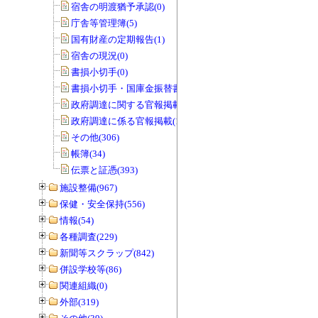
宿舎の明渡猶予承認(0)
庁舎等管理簿(5)
国有財産の定期報告(1)
宿舎の現況(0)
書損小切手(0)
書損小切手・国庫金振替書(0)
政府調達に関する官報掲載(0)
政府調達に係る官報掲載(1)
その他(306)
帳簿(34)
伝票と証憑(393)
施設整備(967)
保健・安全保持(556)
情報(54)
各種調査(229)
新聞等スクラップ(842)
併設学校等(86)
関連組織(0)
外部(319)