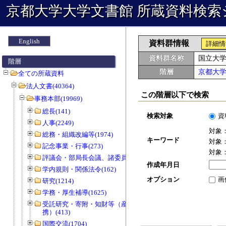
京都大学大学文書館 所蔵資料検索
English
資料群情報
詳細情
資料群名称
国立大
階層
階層
京都大
全ての所蔵資料
法人文書(40364)
この階層以下で検索
事務本部(19969)
総長(141)
検索対象
資
人事(2249)
対象
総務・組織改編等(1974)
キーワード
対象
記念事業・行事(273)
対象
評議会・部局長会議、諸委員会等(1466)
作成年月日
学内規則・関係法令(162)
オプション
画
研究(1214)
学務・厚生補導(1625)
受託研究・寄附・知財等（産官学連
携）(413)
国際交流(1704)