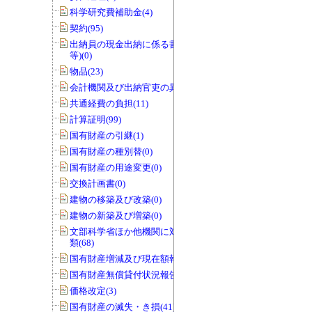
科学研究費補助金(4)
契約(95)
出納員の現金出納に係る書類(交付伝票
等)(0)
物品(23)
会計機関及び出納官吏の異動(0)
共通経費の負担(11)
計算証明(99)
国有財産の引継(1)
国有財産の種別替(0)
国有財産の用途変更(0)
交換計画書(0)
建物の移築及び改築(0)
建物の新築及び増築(0)
文部科学省ほか他機関に対する報告書
類(68)
国有財産増減及び現在額報告書(32)
国有財産無償貸付状況報告書(0)
価格改定(3)
国有財産の滅失・き損(41)