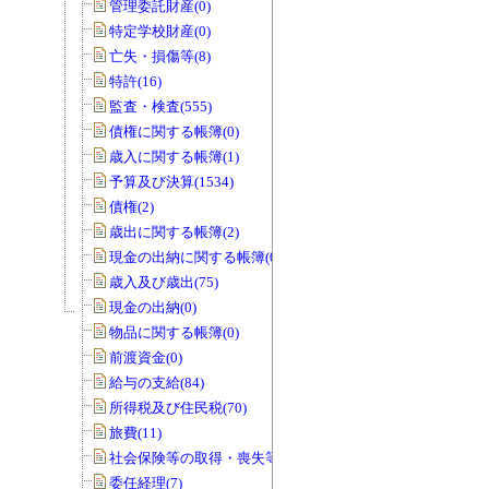
管理委託財産(0)
特定学校財産(0)
亡失・損傷等(8)
特許(16)
監査・検査(555)
債権に関する帳簿(0)
歳入に関する帳簿(1)
予算及び決算(1534)
債権(2)
歳出に関する帳簿(2)
現金の出納に関する帳簿(0)
歳入及び歳出(75)
現金の出納(0)
物品に関する帳簿(0)
前渡資金(0)
給与の支給(84)
所得税及び住民税(70)
旅費(11)
社会保険等の取得・喪失等(0)
委任経理(7)