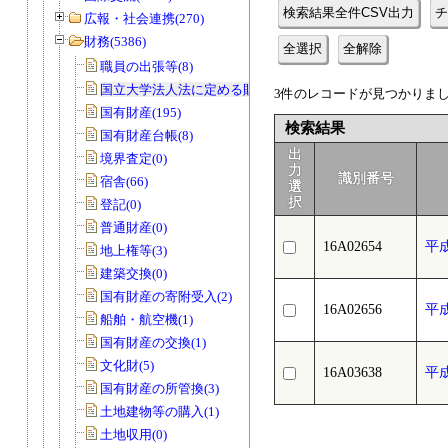
検索結果全件CSV出力
チ
広報・社会連携(270)
財務(5386)
全選択
全解除
職員の出張等(8)
国立大学法人法に定める財務諸表等(3)
3件のレコードが見つかりました
国有財産(195)
検索結果
国有財産台帳(8)
出
境界査定(0)
力
識別番号
宿舎(66)
選
択
登記(0)
普通財産(0)
16A02654
平
地上権等(3)
建築交換(0)
国有財産の寄附受入(2)
16A02656
平
船舶・航空機(1)
国有財産の交換(1)
文化財(5)
16A03638
平
国有財産の所管換(3)
土地建物等の購入(1)
土地収用(0)