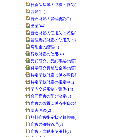
社会保険等の取得・喪失(25)
資産(11)
普通財産の管理委託(0)
出納(44)
普通財産の使用又は収益(0)
管理委託財産の使用又は収益(0)
寄附金の経理(3)
行政財産の使用(43)
受託研究、受託事業の経理(12)
科学研究費補助金等の経理(5)
特定学校財産に係る事務委任の承認(0)
特定学校財産の指定申出・協議(0)
学内交通規制・警備(14)
合同宿舎の配分決定(0)
宿舎の設置に係る事務の委任(0)
損害保険(2)
無料宿舎指定状況報告書(2)
宿舎の維持管理(7)
宿舎・自動車使用料(0)