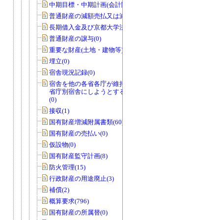
中期目標・中期計画(会計関係)(0)
普通財産の減額売払又は減額貸付(0)
長期借入金及び京都大学法人債(0)
普通財産の譲与(0)
重要な財産(土地・建物等)(0)
埋立(0)
宿舎現況記録(0)
宿舎を他の各省各庁が維持管理を行う
省庁別宿舎にしようとする場合のもの
(0)
接収(1)
国有財産増減附属書類(60)
国有財産の売払い(0)
仮設物(0)
国有財産監守計画(8)
防火管理(15)
行政財産の用途廃止(3)
補償(2)
概算要求(796)
国有財産の所属替(0)