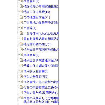
宿舎廃止(0)
特許権等の専用実施権設定(22)
特許に係る経費(15)
その他国有財産(71)
庁舎敷地の取得等予定調(22)
庁舎等(1)
庁舎等使用現況及び見込報告書(0)
国有財産見込現在額報告書(1)
特定建築物の届け(0)
特別会計所属国有地売払予定調(0)
資格審査(0)
特別会計所属普通財産の現況調査(0)
予算に係る調査及び諸報告(286)
借入状況報告書(6)
宿舎の居住証明(0)
住宅事情に係る資料の提出(3)
宿舎の損害賠償金に係るもの(0)
宿舎の貸与承認(同居含)(0)
宿舎の入居若しくは専用開始の延期の
承認又は貸与取消しの承認(0)