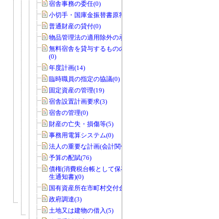
宿舎事務の委任(0)
小切手・国庫金振替書原符(1)
普通財産の貸付(0)
物品管理法の適用除外の承認(1)
無料宿舎を貸与するものの指定の協議
(0)
年度計画(14)
臨時職員の指定の協議(0)
固定資産の管理(19)
宿舎設置計画要求(3)
宿舎の管理(0)
財産の亡失・損傷等(5)
事務用電算システム(0)
法人の重要な計画(会計関係)(0)
予算の配賦(76)
債権(消費税台帳として保存する債権発
生通知書)(0)
国有資産所在市町村交付金(1)
政府調達(3)
土地又は建物の借入(5)