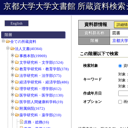
京都大学大学文書館 所蔵資料検索
English
資料群情報
詳細情
資料群名称
図書
階層
階層
京都大
全ての所蔵資料
法人文書(40364)
この階層以下で検索
事務本部(19969)
文学研究科・文学部(1524)
検索対象
資
教育学研究科・教育学部(378)
対象
法学研究科・法学部(575)
キーワード
対象
経済学研究科・経済学部(486)
対象
理学研究科・理学部(612)
作成年月日
医学研究科・医学部(1130)
オプション
画
医学部人間健康科学科(19)
附属病院(1672)
薬学研究科・薬学部(210)
庶務・総務(16)