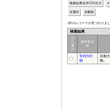
検索結果全件CSV出力
チ
全選択
全解除
1件のレコードが見つかりました
検索結果
出
力
資料群名
選
称
択
学内刊行
京都大
物
物。