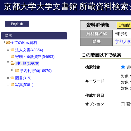
京都大学大学文書館 所蔵資料検索
English
資料群情報
詳細情
資料群名称
刊行物
階層
階層
京都大
全ての所蔵資料
法人文書(40364)
この階層以下で検索
寄贈・寄託資料(54693)
刊行物(10970)
検索対象
資
学内刊行物(10970)
対象
図書(315)
キーワード
対象
写真(5381)
対象
作成年月日
オプション
画