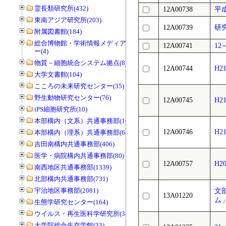
霊長類研究所(432)
12A00738
平
東南アジア研究所(203)
12A00739
研
附属図書館(184)
総合博物館・学術情報メディアセンタ
12A00741
1
ー(4)
物質－細胞統合システム拠点(8)
12A00744
H
大学文書館(104)
こころの未来研究センター(35)
野生動物研究センター(76)
12A00745
H
iPS細胞研究所(10)
本部構内（文系）共通事務部(165)
12A00746
H2
本部構内（理系）共通事務部(646)
吉田南構内共通事務部(406)
医学・病院構内共通事務部(80)
12A00757
H
南西地区共通事務部(1339)
北部構内共通事務部(731)
宇治地区事務部(2081)
文
13A01220
ム
生態学研究センター(164)
ウイルス・再生医科学研究所(34)
大学院総合生存学館(33)