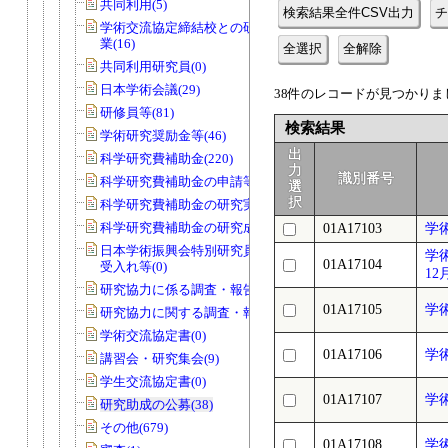
共同利用(5)
検索結果全件CSV出力
チ
学術交流協定締結校との研究者交流事
業(16)
全選択
全解除
共同利用研究員(0)
日本学術会議(29)
38件のレコードが見つかりまし
研修員等(81)
検索結果
学術研究奨励金等(46)
出
科学研究費補助金(220)
力
識別番号
科学研究費補助金の申請等(9)
選
択
科学研究費補助金の研究実績報告書(0)
科学研究費補助金の研究成果報告書(0)
01A17103
学
日本学術振興会特別研究員の申請及び
学
01A17104
受入れ等(0)
12
研究協力に係る調査・報告等(6)
01A17105
学
研究協力に関する調査・報告等(15)
学術交流協定書(0)
01A17106
学
講習会・研究集会(9)
学生交流協定書(0)
01A17107
学
研究助成の公募(38)
その他(679)
01A17108
学