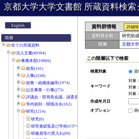
京都大学大学文書館 所蔵資料検索
English
資料群情報
詳細情
資料群名称
研究助
階層
階層
京都大
全ての所蔵資料
法人文書(40364)
この階層以下で検索
事務本部(19969)
総長(141)
検索対象
資
人事(2249)
対象
総務・組織改編等(1974)
キーワード
対象
記念事業・行事(273)
対象
評議会・部局長会議、諸委員会等(1466)
作成年月日
学内規則・関係法令(162)
オプション
画
研究(1214)
研究(0)
研究者総覧及び学術のデータベース(0)
研修員等の受入れ(60)