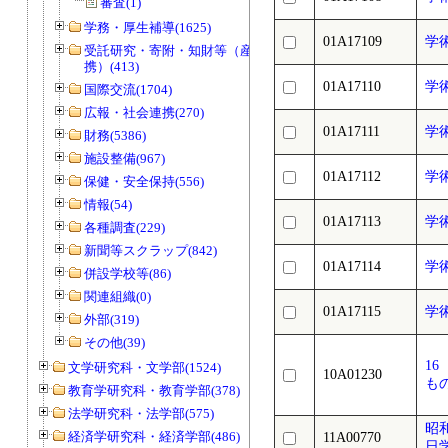
審査(1)
学務・厚生補導(1625)
01A17109
学
受託研究・寄附・知財等（産官学連
携）(413)
01A17110
学
国際交流(1704)
広報・社会連携(270)
01A17111
学
財務(5386)
施設整備(967)
01A17112
学
保健・安全保持(556)
情報(54)
01A17113
学
各種調査(229)
新聞等スクラップ(842)
01A17114
学
併設学校等(86)
関連組織(0)
01A17115
学
外部(319)
その他(39)
1
文学研究科・文学部(1524)
10A01230
も
教育学研究科・教育学部(378)
法学研究科・法学部(575)
昭
経済学研究科・経済学部(486)
11A00770
日