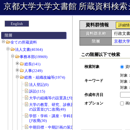
京都大学大学文書館 所蔵資料検索
English
資料群情報
詳細情
資料群名称
行政文
階層
階層
京都大
全ての所蔵資料
法人文書(40364)
この階層以下で検索
事務本部(19969)
総長(141)
検索対象
資
人事(2249)
対象
総務・組織改編等(1974)
キーワード
対象
法人登記(0)
対象
訴訟(115)
作成年月日
大学の組織等の設置及び改廃(57)
オプション
画
大学の教育、研究、診療及び事務組織
の設置並びに改廃(49)
学部・学科・講座・学科目等の設置及
び改廃(30)
中期目標・中期計画の策定(0)