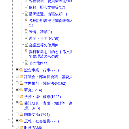
各種会議、委員会等開催通知書(0)
依頼、照会文書等(17)
講師派遣、出張依頼(0)
各種証明書発行関係帳簿及び関係書類
(1)
陳情、請願(0)
週間・月間予定(0)
会議室等の使用(0)
資料収集を目的とする文書で資料とし
て整理済のもの(0)
その他(933)
記念事業・行事(273)
評議会・部局長会議、諸委員会等(1466)
学内規則・関係法令(162)
研究(1214)
学務・厚生補導(1625)
受託研究・寄附・知財等（産官学連
携）(413)
国際交流(1704)
広報・社会連携(270)
財務(5386)