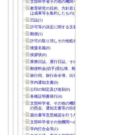
文部科学省その他の機関への報告等(74)
教育研究の目的、方針若しくは計画又
は成果等を集約したもの(14)
日誌(1)
許可等の決定に関する文書(0)
郵便(1)
許可の取り消しその他処分(0)
後援名義(0)
挨拶状(0)
業務日誌、運行日誌、その他日誌(11)
郵便料金(切手)受払簿、郵便物発送控(0)
旅行伺、旅行命令簿、出張報告書(1)
学内通知文書(0)
公印の制定及び改刻(0)
各種証明書発行(4)
文部科学省、その他の機関、個人から
の照会、通知文書等の往復文書(2)
届出書等意思確認を行うためのもの(0)
文部科学省その他機関への報告等(0)
学内打合会等(1)