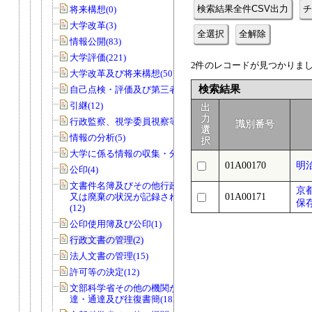
検索結果全件CSV出力
チ
将来構想(0)
大学改革(3)
全選択
全解除
情報公開(83)
大学評価(221)
2件のレコードが見つかりました
大学改革及び将来構想(50)
検索結果
自己点検・評価及び第三者評価(5)
引継(12)
出
力
行政監察、視学委員視察等(56)
識別番号
選
情報の分析(5)
択
大学に係る情報の収集・分析(0)
01A00170
明
公印(4)
文書件名簿及びその他行政文書の取得
京
又は廃棄の状況が記録されているもの
01A00171
保
(12)
公印使用簿及び公印(1)
行政文書の管理(2)
法人文書の管理(15)
許可等の決定(12)
文部科学省その他の機関からの諸令
達・通達及び往復書簡(182)