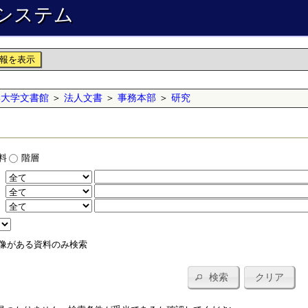
システム
報を表示
学大学文書館
＞
法人文書
＞
事務本部
＞
研究
料
階層
：
：
：
像がある資料のみ検索
検索
クリア