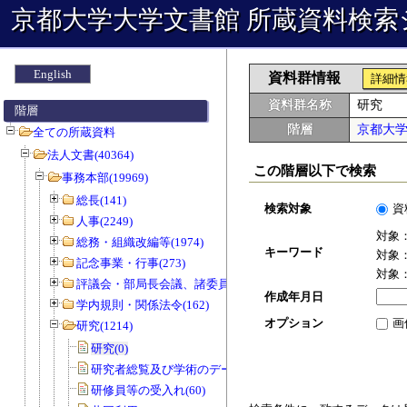
京都大学大学文書館 所蔵資料検索
English
資料群情報
詳細情
資料群名称
研究
階層
階層
京都大
全ての所蔵資料
法人文書(40364)
この階層以下で検索
事務本部(19969)
総長(141)
検索対象
資
人事(2249)
対象
総務・組織改編等(1974)
キーワード
対象
記念事業・行事(273)
対象
評議会・部局長会議、諸委員会等(1466)
作成年月日
学内規則・関係法令(162)
オプション
画
研究(1214)
研究(0)
研究者総覧及び学術のデータベース(0)
研修員等の受入れ(60)