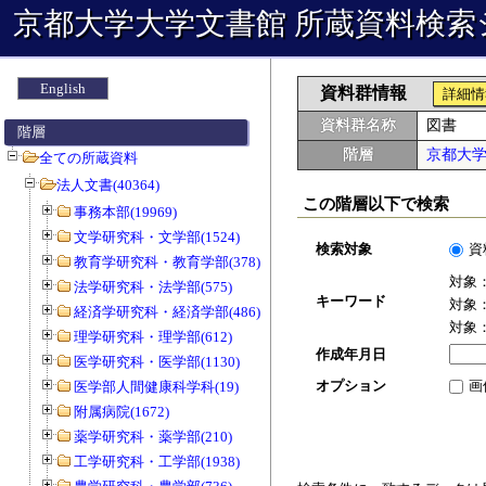
京都大学大学文書館 所蔵資料検索
English
資料群情報
詳細情
資料群名称
図書
階層
階層
京都大
全ての所蔵資料
法人文書(40364)
この階層以下で検索
事務本部(19969)
文学研究科・文学部(1524)
検索対象
資
教育学研究科・教育学部(378)
対象
法学研究科・法学部(575)
キーワード
対象
経済学研究科・経済学部(486)
対象
理学研究科・理学部(612)
作成年月日
医学研究科・医学部(1130)
オプション
画
医学部人間健康科学科(19)
附属病院(1672)
薬学研究科・薬学部(210)
工学研究科・工学部(1938)