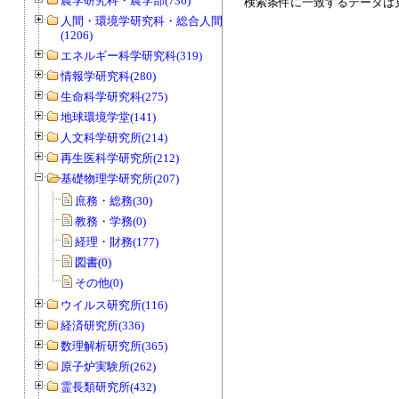
農学研究科・農学部(736)
検索条件に一致するデータは
人間・環境学研究科・総合人間学部
(1206)
エネルギー科学研究科(319)
情報学研究科(280)
生命科学研究科(275)
地球環境学堂(141)
人文科学研究所(214)
再生医科学研究所(212)
基礎物理学研究所(207)
庶務・総務(30)
教務・学務(0)
経理・財務(177)
図書(0)
その他(0)
ウイルス研究所(116)
経済研究所(336)
数理解析研究所(365)
原子炉実験所(262)
霊長類研究所(432)