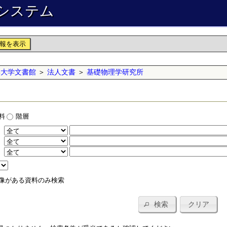
システム
報を表示
学大学文書館
＞
法人文書
＞
基礎物理学研究所
料
階層
：
：
：
像がある資料のみ検索
検索
クリア